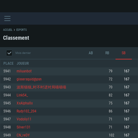
ACCUEIL
ESPORTS
Classement
AB
RB
SB
Mois dernier
PLACE
JOUEUR
5941
miluanbot
79
167
5942
gixxersquid@psn
72
167
CONFIGURATION SYSTÈME REQUISE
5943
波斯猫猫_时不时进对局喵喵喵
70
167
5944
Link54_
82
167
Pour PC
Pour MAC
5945
XxAlphaXx
75
167
Pour Linux
5946
Rudy102_204
86
167
Minimum
Minimum
Minimum
5947
Vodoliy11
71
167
OS: Windows 10 (64 bit)
OS: Mac OS Big Sur 11.0 ou plus récent
OS: Les configurations Linux 64 bits les plus modernes
5948
Silver131
71
167
5949
CN_reDY
102
167
Processeur: Dual-Core 2.2 GHz
Processeur: Core i5, minimum 2.2GHz (Les processeurs Intel Xeon ne sont
Processeur: Dual-Core 2.4 GHz