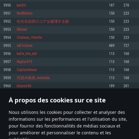
pas supportés)
5950
kanDC
187
278
Mémoire: 4 GB
Mémoire: 4 GB
Mémoire: 6 GB
5951
RedRibbon
150
223
Carte graphique supportant DirectX 11: AMD Radeon 77XX / NVIDIA
Carte graphique: NVIDIA 660 avec les derniers drivers (moins de 6 mois) /
GeForce GTX 660. La résolution minimale supportée par le jeu est de 720p
Carte graphique: Intel Iris Pro 5200 (Mac), ou analogue AMD/Nvidia. La
de même pour AMD (La résolution minimale supportée par le jeu est de
5952
松任谷由実のコアを破壊する槍
150
223
résolution minimale supportée par le jeu est de 720p.
720p)
Connection: Connexion Internet à haut débit
5953
IRhineI
150
223
Connection: Connexion Internet à haut débit
Connection: Connexion Internet à haut débit
Disque dur: 23.1 Go (client minimal)
5954
Chateau_Villette
150
223
Disque dur: 62,2 Go (client minimal)
Disque dur: 62,2 Go (client minimal)
5955
sdFirstone
489
727
Recommandée
Recommandée
Recommandée
5956
katie_the_kat
113
168
OS: Windows 10/11 (64 bit)
OS: Mac OS Big Sur 11.0 ou plus récent
OS: Ubuntu 20.04 64bit
5957
Raptor973
113
168
Processeur: Intel Core i5 ou Ryzen5 3600 et plus
5958
CaptainKwas
113
168
Processeur: Core i7 (Les processeurs Intel Xeon ne sont pas supportés)
Processeur: Intel Core i7
Mémoire: 16 GB et plus
5959
河原木桃香_momoka
113
168
Mémoire: 8 GB
Mémoire: 8 GB
Carte graphique supportant DirectX 11 ou plus et drivers: Nvidia GeForce
5960
bluesvr86
189
281
1060 et plus, Radeon RX 570 et plus.
Carte graphique: Radeon Vega II ou plus avec support de Metal
Carte graphique: NVIDIA 1060 avec les derniers drivers (moins de 6 mois) /
de même pour AMD (Radeon RX 570) avec les derniers drivers de moins de
Connection: Connexion Internet à haut débit
Connection: Connexion Internet à haut débit
6 mois et supportant Vulkan
À propos des cookies sur ce site
297
298
299
398
Disque dur: 75.9 Go (client complet)
Disque dur: 62,2 Go (client complet)
Connection: Connexion Internet à haut débit
Nous utilisons les cookies pour collecter et analyser des
Disque dur: 60,2 Go (client complet)
* Classement mis à jour quotidiennement
informations sur les performances et l'utilisation du site,
pour fournir des fonctionnalités de médias sociaux et
pour améliorer et personnaliser le contenu et les