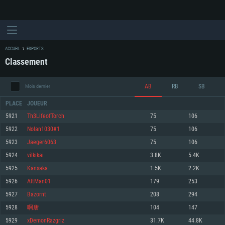
ACCUEIL
ESPORTS
Classement
AB
RB
SB
Mois dernier
PLACE
JOUEUR
5921
Th3LifeofTorch
75
106
5922
Nolan1030#1
75
106
CONFIGURATION SYSTÈME REQUISE
5923
Jaeger6063
75
106
5924
vilkikai
3.8K
5.4K
Pour PC
Pour MAC
5925
Kansaka
1.5K
2.2K
Pour Linux
5926
AltMan01
179
253
Minimum
Minimum
Minimum
5927
Bazornt
208
294
OS: Windows 10 (64 bit)
OS: Mac OS Big Sur 11.0 ou plus récent
OS: Les configurations Linux 64 bits les plus modernes
5928
啊唐
104
147
5929
xDemonRazgriz
31.7K
44.8K
Processeur: Dual-Core 2.2 GHz
Processeur: Core i5, minimum 2.2GHz (Les processeurs Intel Xeon ne sont
Processeur: Dual-Core 2.4 GHz