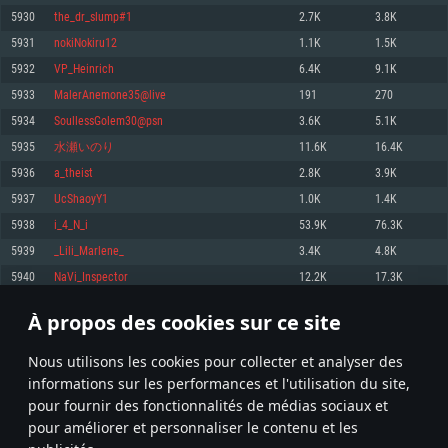
pas supportés)
5930
the_dr_slump#1
2.7K
3.8K
Mémoire: 4 GB
Mémoire: 4 GB
Mémoire: 6 GB
5931
nokiNokiru12
1.1K
1.5K
Carte graphique supportant DirectX 11: AMD Radeon 77XX / NVIDIA
Carte graphique: NVIDIA 660 avec les derniers drivers (moins de 6 mois) /
GeForce GTX 660. La résolution minimale supportée par le jeu est de 720p
Carte graphique: Intel Iris Pro 5200 (Mac), ou analogue AMD/Nvidia. La
de même pour AMD (La résolution minimale supportée par le jeu est de
5932
VP_Heinrich
6.4K
9.1K
résolution minimale supportée par le jeu est de 720p.
720p)
Connection: Connexion Internet à haut débit
5933
MalerAnemone35@live
191
270
Connection: Connexion Internet à haut débit
Connection: Connexion Internet à haut débit
Disque dur: 23.1 Go (client minimal)
5934
SoullessGolem30@psn
3.6K
5.1K
Disque dur: 62,2 Go (client minimal)
Disque dur: 62,2 Go (client minimal)
5935
水瀬いのり
11.6K
16.4K
Recommandée
Recommandée
Recommandée
5936
a_theist
2.8K
3.9K
OS: Windows 10/11 (64 bit)
OS: Mac OS Big Sur 11.0 ou plus récent
OS: Ubuntu 20.04 64bit
5937
UcShaoyY1
1.0K
1.4K
Processeur: Intel Core i5 ou Ryzen5 3600 et plus
5938
i_4_N_i
53.9K
76.3K
Processeur: Core i7 (Les processeurs Intel Xeon ne sont pas supportés)
Processeur: Intel Core i7
Mémoire: 16 GB et plus
5939
_Lili_Marlene_
3.4K
4.8K
Mémoire: 8 GB
Mémoire: 8 GB
Carte graphique supportant DirectX 11 ou plus et drivers: Nvidia GeForce
5940
NaVi_Inspector
12.2K
17.3K
1060 et plus, Radeon RX 570 et plus.
Carte graphique: Radeon Vega II ou plus avec support de Metal
Carte graphique: NVIDIA 1060 avec les derniers drivers (moins de 6 mois) /
de même pour AMD (Radeon RX 570) avec les derniers drivers de moins de
Connection: Connexion Internet à haut débit
Connection: Connexion Internet à haut débit
6 mois et supportant Vulkan
À propos des cookies sur ce site
296
297
298
397
Disque dur: 75.9 Go (client complet)
Disque dur: 62,2 Go (client complet)
Connection: Connexion Internet à haut débit
Nous utilisons les cookies pour collecter et analyser des
Disque dur: 60,2 Go (client complet)
* Classement mis à jour quotidiennement
informations sur les performances et l'utilisation du site,
pour fournir des fonctionnalités de médias sociaux et
pour améliorer et personnaliser le contenu et les