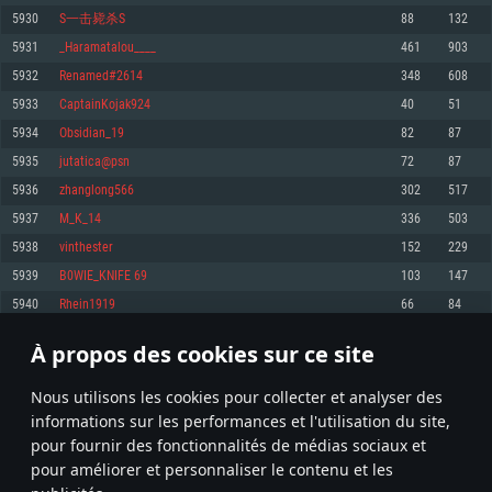
pas supportés)
5930
S一击毙杀S
88
132
Mémoire: 4 GB
Mémoire: 4 GB
Mémoire: 6 GB
5931
_Haramatalou____
461
903
Carte graphique supportant DirectX 11: AMD Radeon 77XX / NVIDIA
Carte graphique: NVIDIA 660 avec les derniers drivers (moins de 6 mois) /
GeForce GTX 660. La résolution minimale supportée par le jeu est de 720p
Carte graphique: Intel Iris Pro 5200 (Mac), ou analogue AMD/Nvidia. La
de même pour AMD (La résolution minimale supportée par le jeu est de
5932
Renamed#2614
348
608
résolution minimale supportée par le jeu est de 720p.
720p)
Connection: Connexion Internet à haut débit
5933
CaptainKojak924
40
51
Connection: Connexion Internet à haut débit
Connection: Connexion Internet à haut débit
Disque dur: 23.1 Go (client minimal)
5934
Obsidian_19
82
87
Disque dur: 62,2 Go (client minimal)
Disque dur: 62,2 Go (client minimal)
5935
jutatica@psn
72
87
Recommandée
Recommandée
Recommandée
5936
zhanglong566
302
517
OS: Windows 10/11 (64 bit)
OS: Mac OS Big Sur 11.0 ou plus récent
OS: Ubuntu 20.04 64bit
5937
M_K_14
336
503
Processeur: Intel Core i5 ou Ryzen5 3600 et plus
5938
vinthester
152
229
Processeur: Core i7 (Les processeurs Intel Xeon ne sont pas supportés)
Processeur: Intel Core i7
Mémoire: 16 GB et plus
5939
B0WIE_KNIFE 69
103
147
Mémoire: 8 GB
Mémoire: 8 GB
Carte graphique supportant DirectX 11 ou plus et drivers: Nvidia GeForce
5940
Rhein1919
66
84
1060 et plus, Radeon RX 570 et plus.
Carte graphique: Radeon Vega II ou plus avec support de Metal
Carte graphique: NVIDIA 1060 avec les derniers drivers (moins de 6 mois) /
de même pour AMD (Radeon RX 570) avec les derniers drivers de moins de
Connection: Connexion Internet à haut débit
Connection: Connexion Internet à haut débit
6 mois et supportant Vulkan
À propos des cookies sur ce site
296
297
298
397
Disque dur: 75.9 Go (client complet)
Disque dur: 62,2 Go (client complet)
Connection: Connexion Internet à haut débit
Nous utilisons les cookies pour collecter et analyser des
Disque dur: 60,2 Go (client complet)
* Classement mis à jour quotidiennement
informations sur les performances et l'utilisation du site,
pour fournir des fonctionnalités de médias sociaux et
pour améliorer et personnaliser le contenu et les