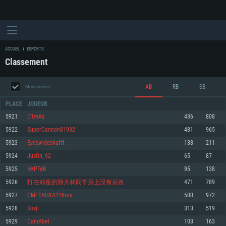
ACCUEIL
ESPORTS
Classement
AB
RB
SB
Mois dernier
PLACE
JOUEUR
5921
D1mAs
436
808
5922
SuperCannon81932
481
965
CONFIGURATION SYSTÈME REQUISE
5923
Eyeswideshuttt
138
211
5924
Justin_92
65
87
Pour PC
Pour MAC
5925
RAPTøR
95
138
Pour Linux
5926
打在邻座的斯大林同学身上没有后效
471
789
Minimum
Minimum
Minimum
5927
CMETAHKA116rus
500
972
OS: Windows 10 (64 bit)
OS: Mac OS Big Sur 11.0 ou plus récent
OS: Les configurations Linux 64 bits les plus modernes
5928
Sosji
313
519
5929
CainAbel
103
163
Processeur: Dual-Core 2.2 GHz
Processeur: Core i5, minimum 2.2GHz (Les processeurs Intel Xeon ne sont
Processeur: Dual-Core 2.4 GHz