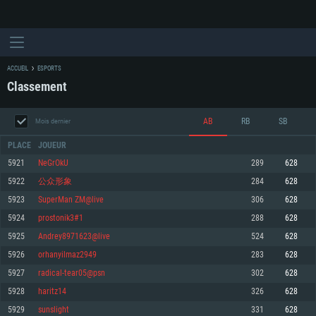
ACCUEIL
ESPORTS
Classement
AB
RB
SB
Mois dernier
PLACE
JOUEUR
5921
NeGrOkU
289
628
5922
公众形象
284
628
CONFIGURATION SYSTÈME REQUISE
5923
SuperMan ZM@live
306
628
5924
prostonik3#1
288
628
Pour PC
Pour MAC
5925
Andrey8971623@live
524
628
Pour Linux
5926
orhanyilmaz2949
283
628
Minimum
Minimum
Minimum
5927
radical-tear05@psn
302
628
OS: Windows 10 (64 bit)
OS: Mac OS Big Sur 11.0 ou plus récent
OS: Les configurations Linux 64 bits les plus modernes
5928
haritz14
326
628
5929
sunslight
331
628
Processeur: Dual-Core 2.2 GHz
Processeur: Core i5, minimum 2.2GHz (Les processeurs Intel Xeon ne sont
Processeur: Dual-Core 2.4 GHz