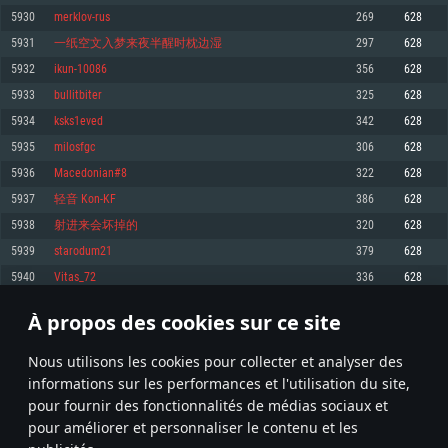
pas supportés)
5930
merklov-rus
269
628
Mémoire: 4 GB
Mémoire: 4 GB
Mémoire: 6 GB
5931
一纸空文入梦来夜半醒时枕边湿
297
628
Carte graphique supportant DirectX 11: AMD Radeon 77XX / NVIDIA
Carte graphique: NVIDIA 660 avec les derniers drivers (moins de 6 mois) /
GeForce GTX 660. La résolution minimale supportée par le jeu est de 720p
Carte graphique: Intel Iris Pro 5200 (Mac), ou analogue AMD/Nvidia. La
de même pour AMD (La résolution minimale supportée par le jeu est de
5932
ikun-10086
356
628
résolution minimale supportée par le jeu est de 720p.
720p)
Connection: Connexion Internet à haut débit
5933
bullitbiter
325
628
Connection: Connexion Internet à haut débit
Connection: Connexion Internet à haut débit
Disque dur: 23.1 Go (client minimal)
5934
ksks1eved
342
628
Disque dur: 62,2 Go (client minimal)
Disque dur: 62,2 Go (client minimal)
5935
milosfgc
306
628
Recommandée
Recommandée
Recommandée
5936
Macedonian#8
322
628
OS: Windows 10/11 (64 bit)
OS: Mac OS Big Sur 11.0 ou plus récent
OS: Ubuntu 20.04 64bit
5937
轻音 Kon-KF
386
628
Processeur: Intel Core i5 ou Ryzen5 3600 et plus
5938
射进来会坏掉的
320
628
Processeur: Core i7 (Les processeurs Intel Xeon ne sont pas supportés)
Processeur: Intel Core i7
Mémoire: 16 GB et plus
5939
starodum21
379
628
Mémoire: 8 GB
Mémoire: 8 GB
Carte graphique supportant DirectX 11 ou plus et drivers: Nvidia GeForce
5940
Vitas_72
336
628
1060 et plus, Radeon RX 570 et plus.
Carte graphique: Radeon Vega II ou plus avec support de Metal
Carte graphique: NVIDIA 1060 avec les derniers drivers (moins de 6 mois) /
de même pour AMD (Radeon RX 570) avec les derniers drivers de moins de
Connection: Connexion Internet à haut débit
Connection: Connexion Internet à haut débit
6 mois et supportant Vulkan
À propos des cookies sur ce site
296
297
298
397
Disque dur: 75.9 Go (client complet)
Disque dur: 62,2 Go (client complet)
Connection: Connexion Internet à haut débit
Nous utilisons les cookies pour collecter et analyser des
Disque dur: 60,2 Go (client complet)
* Classement mis à jour quotidiennement
informations sur les performances et l'utilisation du site,
pour fournir des fonctionnalités de médias sociaux et
pour améliorer et personnaliser le contenu et les