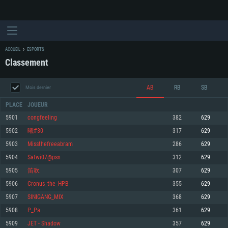
ACCUEIL
ESPORTS
Classement
AB
RB
SB
Mois dernier
PLACE
JOUEUR
5901
congfeeling
382
629
5902
曦#30
317
629
CONFIGURATION SYSTÈME REQUISE
5903
Missthefreeabram
286
629
5904
Safwi07@psn
312
629
Pour PC
Pour MAC
5905
笛吹
307
629
Pour Linux
5906
Cronus_the_HPB
355
629
Minimum
Minimum
Minimum
5907
SINIGANG_MIX
368
629
OS: Windows 10 (64 bit)
OS: Mac OS Big Sur 11.0 ou plus récent
OS: Les configurations Linux 64 bits les plus modernes
5908
P_Pa
361
629
5909
JET - Shadow
357
629
Processeur: Dual-Core 2.2 GHz
Processeur: Core i5, minimum 2.2GHz (Les processeurs Intel Xeon ne sont
Processeur: Dual-Core 2.4 GHz