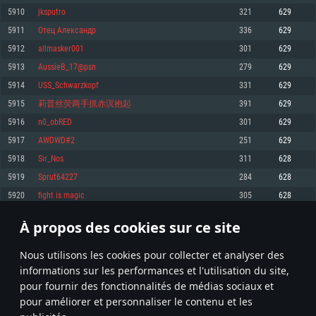
pas supportés)
5910
jksputro
321
629
Mémoire: 4 GB
Mémoire: 4 GB
Mémoire: 6 GB
5911
Oтец Александр
336
629
Carte graphique supportant DirectX 11: AMD Radeon 77XX / NVIDIA
Carte graphique: NVIDIA 660 avec les derniers drivers (moins de 6 mois) /
GeForce GTX 660. La résolution minimale supportée par le jeu est de 720p
Carte graphique: Intel Iris Pro 5200 (Mac), ou analogue AMD/Nvidia. La
de même pour AMD (La résolution minimale supportée par le jeu est de
5912
allmasker001
301
629
résolution minimale supportée par le jeu est de 720p.
720p)
Connection: Connexion Internet à haut débit
5913
AussieB_17@psn
279
629
Connection: Connexion Internet à haut débit
Connection: Connexion Internet à haut débit
Disque dur: 23.1 Go (client minimal)
5914
USS_Schwarzkopf
331
629
Disque dur: 62,2 Go (client minimal)
Disque dur: 62,2 Go (client minimal)
5915
莉普丝荧两手抓赤溟抱起
391
629
Recommandée
Recommandée
Recommandée
5916
n0_obRED
301
629
OS: Windows 10/11 (64 bit)
OS: Mac OS Big Sur 11.0 ou plus récent
OS: Ubuntu 20.04 64bit
5917
AWDWD#2
251
629
Processeur: Intel Core i5 ou Ryzen5 3600 et plus
5918
Sir_Nos
311
628
Processeur: Core i7 (Les processeurs Intel Xeon ne sont pas supportés)
Processeur: Intel Core i7
Mémoire: 16 GB et plus
5919
Sprut64227
284
628
Mémoire: 8 GB
Mémoire: 8 GB
Carte graphique supportant DirectX 11 ou plus et drivers: Nvidia GeForce
5920
fight is magic
305
628
1060 et plus, Radeon RX 570 et plus.
Carte graphique: Radeon Vega II ou plus avec support de Metal
Carte graphique: NVIDIA 1060 avec les derniers drivers (moins de 6 mois) /
de même pour AMD (Radeon RX 570) avec les derniers drivers de moins de
Connection: Connexion Internet à haut débit
Connection: Connexion Internet à haut débit
6 mois et supportant Vulkan
À propos des cookies sur ce site
295
296
297
396
Disque dur: 75.9 Go (client complet)
Disque dur: 62,2 Go (client complet)
Connection: Connexion Internet à haut débit
Nous utilisons les cookies pour collecter et analyser des
Disque dur: 60,2 Go (client complet)
* Classement mis à jour quotidiennement
informations sur les performances et l'utilisation du site,
pour fournir des fonctionnalités de médias sociaux et
pour améliorer et personnaliser le contenu et les