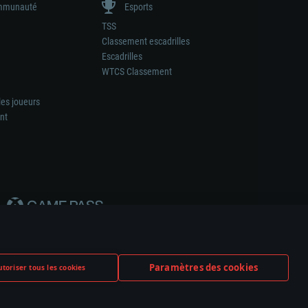
munauté
Esports
TSS
Classement escadrilles
Escadrilles
WTCS Classement
les joueurs
nt
Paramètres des cookies
toriser tous les cookies
ation de tout fabricant d’armes ou de véhicule.
ramètres relatifs aux cookies
Support client