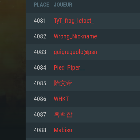
PLACE
JOUEUR
4081
TyT_frag_letaet_
4082
Wrong_Nickname
4083
guigreguolo@psn
4084
Pied_Piper__
4085
隋文帝
4086
WHKT
CONFIGU
4087
흑백합
4088
Mabisu