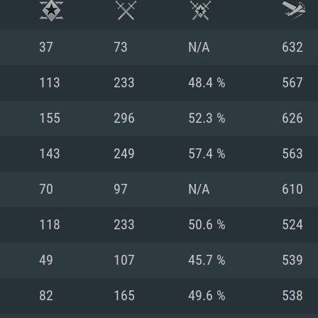
37
73
N/A
632
113
233
48.4 %
567
155
296
52.3 %
626
143
249
57.4 %
563
70
97
N/A
610
118
233
50.6 %
524
RATION SYSTÈME
49
107
45.7 %
539
82
165
49.6 %
538