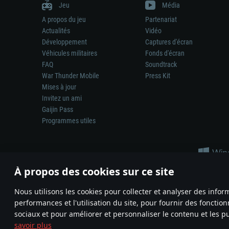
Jeu
Média
A propos du jeu
Partenariat
Actualités
Vidéo
Développement
Captures d'écran
Véhicules militaires
Fonds d'écran
FAQ
Soundtrack
War Thunder Mobile
Press Kit
Mises à jour
Invitez un ami
Gaijin Pass
Programmes utiles
À propos des cookies sur ce site
Nous utilisons les cookies pour collecter et analyser des infor
performances et l'utilisation du site, pour fournir des fonctio
La représentation d’une arme ou d’un véhicule réel dans ce jeu ne 
sociaux et pour améliorer et personnaliser le contenu et les pu
© 2011—2026 Gaijin Games Kft. All trademarks, logos and brand na
savoir plus
Termes et conditions
Conditions du service