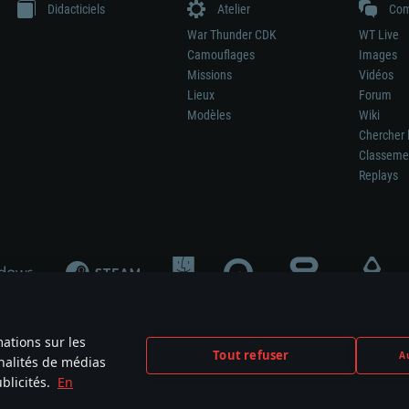
Didacticiels
Atelier
Com
War Thunder CDK
WT Live
Camouflages
Images
Missions
Vidéos
Lieux
Forum
Modèles
Wiki
Chercher 
Classeme
Replays
mations sur les
Tout refuser
Au
nnalités de médias
signifie pas la participation au développement du jeu, le sponsoring ou à l’approb
blicités.
En
mes are the property of their respective owners.
Politique de confidentialité
Pa