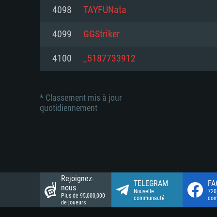
Connection: Connexion Internet 
Connection: Connexion Internet 
4098
TAYFUNata
Connection: Connexion Internet 
Disque dur: 23.1 Go (client mini
Disque dur: 62,2 Go (client mini
4099
GGStriker
Disque dur: 62,2 Go (client mini
4100
_5187733912
* Classement mis à jour
quotidiennement
Rejoignez-
TELEGRAM
FA
nous
Nouvelle
720
Plus de 95,000,000
communauté
co
de joueurs