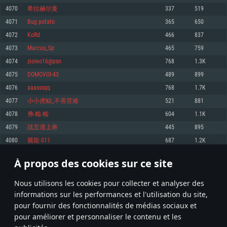
pas supportés)
4070
希拉赫尔曼
337
519
Mémoire: 4 GB
Mémoire: 4 GB
Mémoire: 6 GB
4071
Bug potato
365
650
Carte graphique supportant DirectX 11: AMD Radeon 77XX / NVIDIA
Carte graphique: NVIDIA 660 avec les derniers drivers (moins de 6 mois) /
GeForce GTX 660. La résolution minimale supportée par le jeu est de 720p
Carte graphique: Intel Iris Pro 5200 (Mac), ou analogue AMD/Nvidia. La
de même pour AMD (La résolution minimale supportée par le jeu est de
4072
KoRd
466
837
résolution minimale supportée par le jeu est de 720p.
720p)
Connection: Connexion Internet à haut débit
4073
Marcus_Sp
465
759
Connection: Connexion Internet à haut débit
Connection: Connexion Internet à haut débit
Disque dur: 23.1 Go (client minimal)
4074
zioleo16@psn
768
1.3K
Disque dur: 62,2 Go (client minimal)
Disque dur: 62,2 Go (client minimal)
4075
DOMOVOI-43
489
899
Recommandée
Recommandée
Recommandée
4076
aaasssqq
768
1.7K
OS: Windows 10/11 (64 bit)
OS: Mac OS Big Sur 11.0 ou plus récent
OS: Ubuntu 20.04 64bit
4077
小小虎鲸_不畏苦难
521
881
Processeur: Intel Core i5 ou Ryzen5 3600 et plus
4078
弗-糯-糯
604
1.1K
Processeur: Core i7 (Les processeurs Intel Xeon ne sont pas supportés)
Processeur: Intel Core i7
Mémoire: 16 GB et plus
4079
战五渣上将
445
895
Mémoire: 8 GB
Mémoire: 8 GB
Carte graphique supportant DirectX 11 ou plus et drivers: Nvidia GeForce
4080
騰龍-S11
687
1.2K
1060 et plus, Radeon RX 570 et plus.
Carte graphique: Radeon Vega II ou plus avec support de Metal
Carte graphique: NVIDIA 1060 avec les derniers drivers (moins de 6 mois) /
de même pour AMD (Radeon RX 570) avec les derniers drivers de moins de
Connection: Connexion Internet à haut débit
Connection: Connexion Internet à haut débit
6 mois et supportant Vulkan
À propos des cookies sur ce site
203
204
205
304
Disque dur: 75.9 Go (client complet)
Disque dur: 62,2 Go (client complet)
Connection: Connexion Internet à haut débit
Nous utilisons les cookies pour collecter et analyser des
Disque dur: 60,2 Go (client complet)
* Classement mis à jour quotidiennement
informations sur les performances et l'utilisation du site,
pour fournir des fonctionnalités de médias sociaux et
pour améliorer et personnaliser le contenu et les