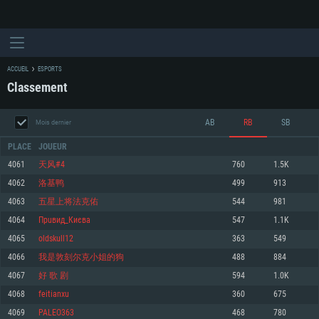
ACCUEIL
ESPORTS
Classement
AB
RB
SB
Mois dernier
PLACE
JOUEUR
4061
天风#4
760
1.5K
4062
洛基鸭
499
913
CONFIGURATION SYSTÈME REQUISE
4063
五星上将法克佑
544
981
4064
Прuвид_Києва
547
1.1K
Pour PC
Pour MAC
4065
oldskull12
363
549
Pour Linux
4066
我是敦刻尔克小姐的狗
488
884
Minimum
Minimum
Minimum
4067
好 歌 剧
594
1.0K
OS: Windows 10 (64 bit)
OS: Mac OS Big Sur 11.0 ou plus récent
OS: Les configurations Linux 64 bits les plus modernes
4068
feitianxu
360
675
4069
PALEO363
468
780
Processeur: Dual-Core 2.2 GHz
Processeur: Core i5, minimum 2.2GHz (Les processeurs Intel Xeon ne sont
Processeur: Dual-Core 2.4 GHz