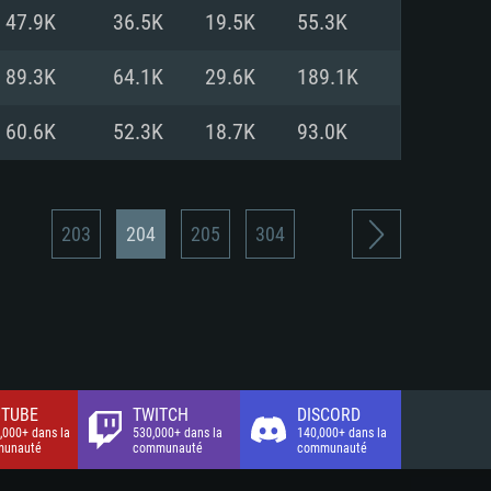
xion Internet à haut débit
o (client complet)
o (client complet)
47.9K
36.5K
19.5K
55.3K
o (client complet)
89.3K
64.1K
29.6K
189.1K
60.6K
52.3K
18.7K
93.0K
203
204
205
304
TUBE
TWITCH
DISCORD
,000+ dans la
530,000+ dans la
140,000+ dans la
unauté
communauté
communauté