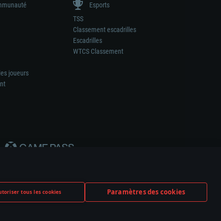
munauté
Esports
TSS
Classement escadrilles
Escadrilles
WTCS Classement
les joueurs
nt
Paramètres des cookies
toriser tous les cookies
ation de tout fabricant d’armes ou de véhicule.
ramètres relatifs aux cookies
Support client