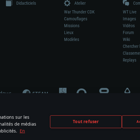
Didacticiels
Atelier
Com
War Thunder CDK
WT Live
Camouflages
Images
Missions
Vidéos
Lieux
Forum
Modèles
Wiki
Chercher 
Classeme
Replays
mations sur les
Tout refuser
Au
nnalités de médias
signifie pas la participation au développement du jeu, le sponsoring ou à l’approb
blicités.
En
mes are the property of their respective owners.
Politique de confidentialité
Pa