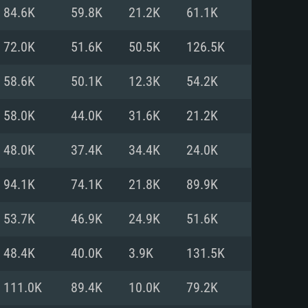
Pour Linux
84.6K
59.8K
21.2K
61.1K
e
e
e
72.0K
51.6K
50.5K
126.5K
58.6K
50.1K
12.3K
54.2K
 (64 bit)
r 11.0 ou plus récent
64bit
58.0K
44.0K
31.6K
21.2K
Core i5 ou Ryzen5 3600 et plus
i7 (Les processeurs Intel Xeon
Core i7
48.0K
37.4K
34.4K
24.0K
rtés)
 plus
94.1K
74.1K
21.8K
89.9K
upportant DirectX 11 ou plus et
NVIDIA 1060 avec les derniers
53.7K
46.9K
24.9K
51.6K
eForce 1060 et plus, Radeon RX
Radeon Vega II ou plus avec
e 6 mois) / de même pour AMD
vec les derniers drivers de
48.4K
40.0K
3.9K
131.5K
t supportant Vulkan
xion Internet à haut débit
xion Internet à haut débit
111.0K
89.4K
10.0K
79.2K