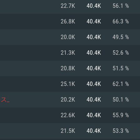
Pour MAC
22.7K
40.4K
56.1 %
Recommandé
Recommandé
Recommandé
26.8K
40.4K
66.3 %
20.0K
40.4K
49.5 %
 récent
its les plus
OS: Windows 10/11
OS: Mac OS Big Su
OS: Ubuntu 20.04 
21.3K
40.4K
52.6 %
.2GHz (Les
Processeur: Intel 
Processeur: Core 
Processeur: Intel 
20.8K
40.4K
51.5 %
pas supportés)
ne sont pas suppo
Mémoire: 16 GB et
Mémoire: 8 GB
25.1K
40.4K
62.1 %
Mémoire: 8 GB
ectX 11: AMD
Carte graphique s
Carte graphique: 
ス_
20.2K
40.4K
50.1 %
GTX 660. La
200 (Mac), ou
c les derniers
drivers: Nvidia G
Carte graphique: 
drivers (moins d
r le jeu est de
tion minimale
 même pour AMD
570 et plus.
support de Metal
(Radeon RX 570) a
22.6K
40.4K
55.9 %
.
e par le jeu est
moins de 6 mois e
Connection: Conne
Connection: Conne
21.5K
40.4K
53.3 %