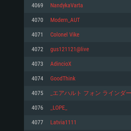
Pour PC
4069
NandykaVarta
Minimum
Minimum
Minimum
4070
Modern_AUT
4071
Colonel Vike
OS: Windows 10 (64 bit)
OS: Mac OS Big Sur 11.0 ou plus
OS: Les configurations Linux 64 b
4072
gus121121@live
modernes
Processeur: Dual-Core 2.2 GHz
Processeur: Core i5, minimum 2
4073
AdincioX
processeurs Intel Xeon ne sont 
Processeur: Dual-Core 2.4 GHz
Mémoire: 4 GB
4074
GoodThink
Mémoire: 6 GB
Mémoire: 4 GB
Carte graphique supportant Dir
4075
_エアハルト フォン ラインダー
Radeon 77XX / NVIDIA GeForce 
Carte graphique: Intel Iris Pro 5
Carte graphique: NVIDIA 660 ave
résolution minimale supportée pa
analogue AMD/Nvidia. La résolu
drivers (moins de 6 mois) / de
4076
_LOPE_
720p
supportée par le jeu est de 720p
(La résolution minimale supporté
4077
Latvia1111
de 720p)