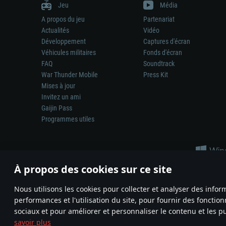
Jeu
Média
A propos du jeu
Partenariat
Actualités
Vidéo
Développement
Captures d'écran
Véhicules militaires
Fonds d'écran
FAQ
Soundtrack
War Thunder Mobile
Press Kit
Mises à jour
Invitez un ami
Gaijin Pass
Programmes utiles
À propos des cookies sur ce site
Nous utilisons les cookies pour collecter et analyser des infor
performances et l'utilisation du site, pour fournir des fonctio
La représentation d’une arme ou d’un véhicule réel dans ce jeu ne 
sociaux et pour améliorer et personnaliser le contenu et les pu
© 2011—2026 Gaijin Games Kft. All trademarks, logos and brand na
savoir plus
Termes et conditions
Conditions du service