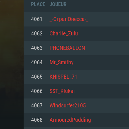
PLACE
JOUEUR
4061
_-СтрапOнесса-_
4062
Charlie_Zulu
4063
PHONEBALLON
4064
Mr_Smithy
4065
KNISPEL_71
4066
SST_Klukai
CONFIGU
4067
Windsurfer2105
4068
ArmouredPudding