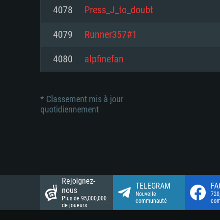
Connection: Connexion Internet 
Connection: Connexion Internet 
4078
Press_J_to_doubt
Connection: Connexion Internet 
Disque dur: 23.1 Go (client mini
Disque dur: 62,2 Go (client mini
4079
Runner357#1
Disque dur: 62,2 Go (client mini
4080
alpfinefan
* Classement mis à jour
quotidiennement
Rejoignez-
TELEGRAM
FA
nous
Nouvelle
720
Plus de 95,000,000
communauté
co
de joueurs