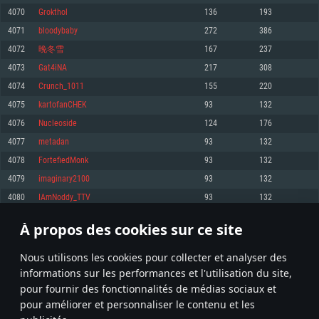
pas supportés)
4070
Grokthol
136
193
Mémoire: 4 GB
Mémoire: 4 GB
Mémoire: 6 GB
4071
bloodybaby
272
386
Carte graphique supportant DirectX 11: AMD Radeon 77XX / NVIDIA
Carte graphique: NVIDIA 660 avec les derniers drivers (moins de 6 mois) /
GeForce GTX 660. La résolution minimale supportée par le jeu est de 720p
Carte graphique: Intel Iris Pro 5200 (Mac), ou analogue AMD/Nvidia. La
de même pour AMD (La résolution minimale supportée par le jeu est de
4072
晚冬雪
167
237
résolution minimale supportée par le jeu est de 720p.
720p)
Connection: Connexion Internet à haut débit
4073
Gat4iNA
217
308
Connection: Connexion Internet à haut débit
Connection: Connexion Internet à haut débit
Disque dur: 23.1 Go (client minimal)
4074
Crunch_1011
155
220
Disque dur: 62,2 Go (client minimal)
Disque dur: 62,2 Go (client minimal)
4075
kartofanCHEK
93
132
Recommandée
Recommandée
Recommandée
4076
Nucleoside
124
176
OS: Windows 10/11 (64 bit)
OS: Mac OS Big Sur 11.0 ou plus récent
OS: Ubuntu 20.04 64bit
4077
metadan
93
132
Processeur: Intel Core i5 ou Ryzen5 3600 et plus
4078
FortefiedMonk
93
132
Processeur: Core i7 (Les processeurs Intel Xeon ne sont pas supportés)
Processeur: Intel Core i7
Mémoire: 16 GB et plus
4079
imaginary2100
93
132
Mémoire: 8 GB
Mémoire: 8 GB
Carte graphique supportant DirectX 11 ou plus et drivers: Nvidia GeForce
4080
IAmNoddy_TTV
93
132
1060 et plus, Radeon RX 570 et plus.
Carte graphique: Radeon Vega II ou plus avec support de Metal
Carte graphique: NVIDIA 1060 avec les derniers drivers (moins de 6 mois) /
de même pour AMD (Radeon RX 570) avec les derniers drivers de moins de
Connection: Connexion Internet à haut débit
Connection: Connexion Internet à haut débit
6 mois et supportant Vulkan
À propos des cookies sur ce site
203
204
205
304
Disque dur: 75.9 Go (client complet)
Disque dur: 62,2 Go (client complet)
Connection: Connexion Internet à haut débit
Nous utilisons les cookies pour collecter et analyser des
Disque dur: 60,2 Go (client complet)
* Classement mis à jour quotidiennement
informations sur les performances et l'utilisation du site,
pour fournir des fonctionnalités de médias sociaux et
pour améliorer et personnaliser le contenu et les