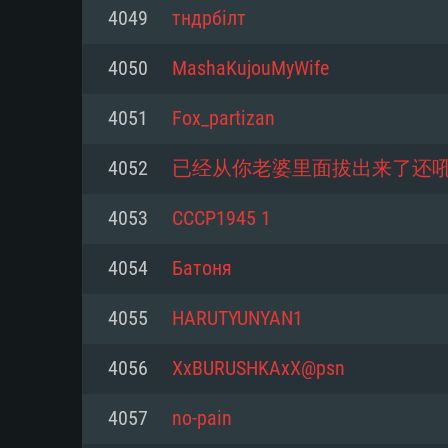
Pour PC
4049
тндрбiлт
Minimum
Minimum
Minimum
4050
MashaKujouMyWife
4051
Fox_partizan
OS: Windows 10 (64 bit)
OS: Mac OS Big Sur 11.0 ou plus
OS: Les configurations Linux 64 b
4052
已经从你老婆里面拔出来了还
modernes
Processeur: Dual-Core 2.2 GHz
Processeur: Core i5, minimum 2
4053
CCCP1945 1
processeurs Intel Xeon ne sont 
Processeur: Dual-Core 2.4 GHz
Mémoire: 4 GB
4054
Батоня
Mémoire: 6 GB
Mémoire: 4 GB
Carte graphique supportant Dir
4055
HARUTYUNYAN1
Radeon 77XX / NVIDIA GeForce 
Carte graphique: Intel Iris Pro 5
Carte graphique: NVIDIA 660 ave
résolution minimale supportée pa
analogue AMD/Nvidia. La résolu
drivers (moins de 6 mois) / de
4056
XxBURUSHKAxX@psn
720p
supportée par le jeu est de 720p
(La résolution minimale supporté
4057
no-pain
de 720p)