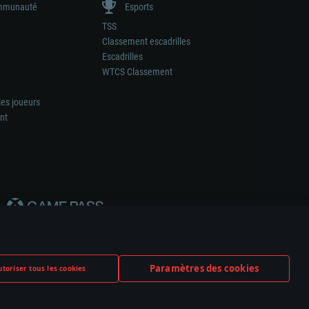
munauté
Esports
TSS
Classement escadrilles
Escadrilles
WTCS Classement
les joueurs
nt
Paramètres des cookies
toriser tous les cookies
ation de tout fabricant d’armes ou de véhicule.
ramètres relatifs aux cookies
Support client