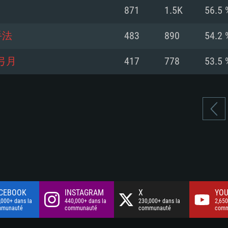
à haut débit
à haut débit
Connection: Conne
Disque dur: 75.9 G
Disque dur: 62,2 G
871
1.5K
56.5 
à haut débit
mal)
mal)
Disque dur: 60,2 G
手法
483
890
54.2 
mal)
弓月
417
778
53.5 
CEBOOK
INSTAGRAM
X
YOU
,000+ dans la
440,000+ dans la
230,000+ dans la
2,650
mmunauté
communauté
communauté
comm