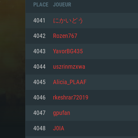
PLACE
JOUEUR
4041
にかいどう
4042
Rozen767
4043
YavorBG435
4044
uszrinmzxwa
4045
Alicia_PLAAF
4046
rkeshrar72019
CONFIGU
4047
gpufan
4048
J0IA