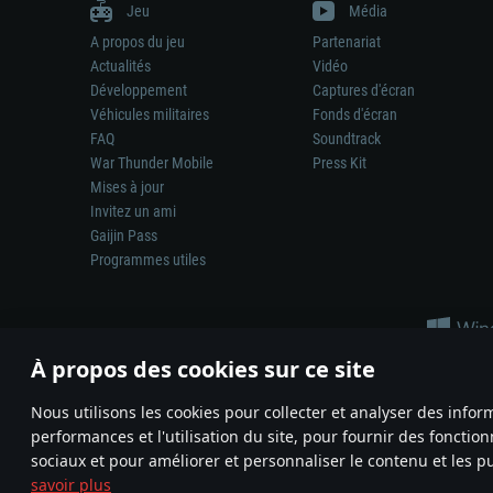
Jeu
Média
A propos du jeu
Partenariat
Actualités
Vidéo
Développement
Captures d'écran
Véhicules militaires
Fonds d'écran
FAQ
Soundtrack
War Thunder Mobile
Press Kit
Mises à jour
Invitez un ami
Gaijin Pass
Programmes utiles
À propos des cookies sur ce site
Nous utilisons les cookies pour collecter et analyser des infor
performances et l'utilisation du site, pour fournir des fonctio
La représentation d’une arme ou d’un véhicule réel dans ce jeu ne 
sociaux et pour améliorer et personnaliser le contenu et les pu
© 2011—2026 Gaijin Games Kft. All trademarks, logos and brand na
savoir plus
Termes et conditions
Conditions du service