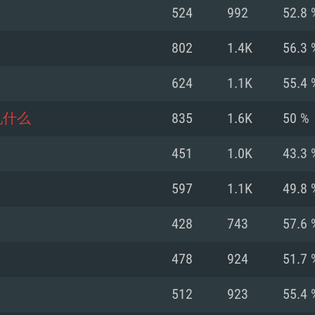
Pour MAC
524
992
52.8 
Recommandé
Recommandé
Recommandé
802
1.4K
56.3 
624
1.1K
55.4 
 récent
its les plus
OS: Windows 10/11
OS: Mac OS Big Su
OS: Ubuntu 20.04 
吼什么
835
1.6K
50 %
.2GHz (Les
Processeur: Intel 
Processeur: Core 
Processeur: Intel 
451
1.0K
43.3 
pas supportés)
ne sont pas suppo
Mémoire: 16 GB et
Mémoire: 8 GB
597
1.1K
49.8 
Mémoire: 8 GB
ectX 11: AMD
Carte graphique s
Carte graphique: 
428
743
57.6 
GTX 660. La
200 (Mac), ou
c les derniers
drivers: Nvidia G
Carte graphique: 
drivers (moins d
r le jeu est de
tion minimale
 même pour AMD
570 et plus.
support de Metal
(Radeon RX 570) a
478
924
51.7 
.
e par le jeu est
moins de 6 mois e
Connection: Conne
Connection: Conne
512
923
55.4 