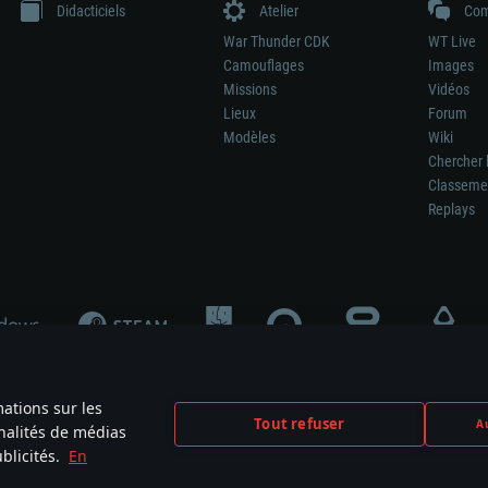
Didacticiels
Atelier
Com
War Thunder CDK
WT Live
Camouflages
Images
Missions
Vidéos
Lieux
Forum
Modèles
Wiki
Chercher 
Classeme
Replays
mations sur les
Tout refuser
Au
nnalités de médias
signifie pas la participation au développement du jeu, le sponsoring ou à l’approb
blicités.
En
mes are the property of their respective owners.
Politique de confidentialité
Pa