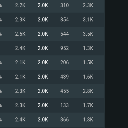
Pour Linux
%
2.2K
2.0K
310
2.3K
e
e
e
%
2.3K
2.0K
854
3.1K
%
2.5K
2.0K
544
3.5K
 (64 bit)
r 11.0 ou plus récent
64bit
2.4K
2.0K
952
1.3K
Core i5 ou Ryzen5 3600 et plus
i7 (Les processeurs Intel Xeon
Core i7
%
2.1K
2.0K
206
1.5K
rtés)
 plus
%
2.1K
2.0K
439
1.6K
upportant DirectX 11 ou plus et
NVIDIA 1060 avec les derniers
%
2.3K
2.0K
455
2.8K
eForce 1060 et plus, Radeon RX
Radeon Vega II ou plus avec
e 6 mois) / de même pour AMD
vec les derniers drivers de
%
2.3K
2.0K
133
1.7K
t supportant Vulkan
xion Internet à haut débit
xion Internet à haut débit
%
2.4K
2.0K
366
1.8K