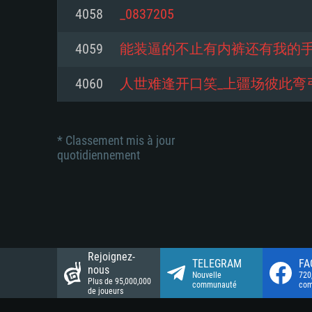
Connection: Connexion Internet 
Connection: Connexion Internet 
4058
_0837205
Connection: Connexion Internet 
Disque dur: 23.1 Go (client mini
Disque dur: 62,2 Go (client mini
4059
能装逼的不止有内裤还有我的
Disque dur: 62,2 Go (client mini
4060
人世难逢开口笑_上疆场彼此弯
* Classement mis à jour
quotidiennement
Rejoignez-
TELEGRAM
FA
nous
Nouvelle
720
Plus de 95,000,000
communauté
co
de joueurs