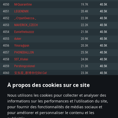
pas supportés)
4050
MrQuarantine
19.7K
40.5K
Mémoire: 4 GB
Mémoire: 4 GB
Mémoire: 6 GB
4051
LEGENDMX
20.4K
40.5K
Carte graphique supportant DirectX 11: AMD Radeon 77XX / NVIDIA
Carte graphique: NVIDIA 660 avec les derniers drivers (moins de 6 mois) /
GeForce GTX 660. La résolution minimale supportée par le jeu est de 720p
Carte graphique: Intel Iris Pro 5200 (Mac), ou analogue AMD/Nvidia. La
de même pour AMD (La résolution minimale supportée par le jeu est de
4052
_-СтрапOнесса-_
22.3K
40.5K
résolution minimale supportée par le jeu est de 720p.
720p)
Connection: Connexion Internet à haut débit
4053
MAVERICK_CZECH
22.2K
40.5K
Connection: Connexion Internet à haut débit
Connection: Connexion Internet à haut débit
Disque dur: 23.1 Go (client minimal)
4054
Euniethebuzzzz
21.5K
40.5K
Disque dur: 62,2 Go (client minimal)
Disque dur: 62,2 Go (client minimal)
4055
duker
20.9K
40.5K
Recommandée
Recommandée
Recommandée
4056
Yinora@psn
20.3K
40.5K
OS: Windows 10/11 (64 bit)
OS: Mac OS Big Sur 11.0 ou plus récent
OS: Ubuntu 20.04 64bit
4057
PHONEBALLON
25.5K
40.5K
Processeur: Intel Core i5 ou Ryzen5 3600 et plus
4058
SST_Klukai
24.0K
40.5K
Processeur: Core i7 (Les processeurs Intel Xeon ne sont pas supportés)
Processeur: Intel Core i7
Mémoire: 16 GB et plus
4059
Pershingcolonel
21.3K
40.5K
Mémoire: 8 GB
Mémoire: 8 GB
Carte graphique supportant DirectX 11 ou plus et drivers: Nvidia GeForce
4060
安东星_赛博华佗0ld Cat
23.3K
40.5K
1060 et plus, Radeon RX 570 et plus.
Carte graphique: Radeon Vega II ou plus avec support de Metal
Carte graphique: NVIDIA 1060 avec les derniers drivers (moins de 6 mois) /
de même pour AMD (Radeon RX 570) avec les derniers drivers de moins de
Connection: Connexion Internet à haut débit
Connection: Connexion Internet à haut débit
6 mois et supportant Vulkan
À propos des cookies sur ce site
202
203
204
303
Disque dur: 75.9 Go (client complet)
Disque dur: 62,2 Go (client complet)
Connection: Connexion Internet à haut débit
Nous utilisons les cookies pour collecter et analyser des
Disque dur: 60,2 Go (client complet)
* Classement mis à jour quotidiennement
informations sur les performances et l'utilisation du site,
pour fournir des fonctionnalités de médias sociaux et
pour améliorer et personnaliser le contenu et les