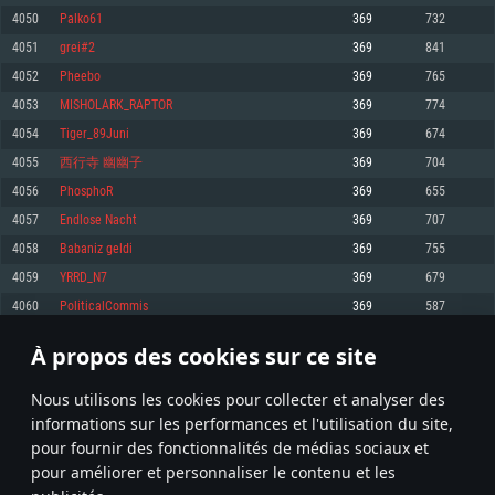
pas supportés)
4050
Palko61
369
732
Mémoire: 4 GB
Mémoire: 4 GB
Mémoire: 6 GB
4051
grei#2
369
841
Carte graphique supportant DirectX 11: AMD Radeon 77XX / NVIDIA
Carte graphique: NVIDIA 660 avec les derniers drivers (moins de 6 mois) /
GeForce GTX 660. La résolution minimale supportée par le jeu est de 720p
Carte graphique: Intel Iris Pro 5200 (Mac), ou analogue AMD/Nvidia. La
de même pour AMD (La résolution minimale supportée par le jeu est de
4052
Pheebo
369
765
résolution minimale supportée par le jeu est de 720p.
720p)
Connection: Connexion Internet à haut débit
4053
MISHOLARK_RAPTOR
369
774
Connection: Connexion Internet à haut débit
Connection: Connexion Internet à haut débit
Disque dur: 23.1 Go (client minimal)
4054
Tiger_89Juni
369
674
Disque dur: 62,2 Go (client minimal)
Disque dur: 62,2 Go (client minimal)
4055
西行寺 幽幽子
369
704
Recommandée
Recommandée
Recommandée
4056
PhosphoR
369
655
OS: Windows 10/11 (64 bit)
OS: Mac OS Big Sur 11.0 ou plus récent
OS: Ubuntu 20.04 64bit
4057
Endlose Nacht
369
707
Processeur: Intel Core i5 ou Ryzen5 3600 et plus
4058
Babaniz geldi
369
755
Processeur: Core i7 (Les processeurs Intel Xeon ne sont pas supportés)
Processeur: Intel Core i7
Mémoire: 16 GB et plus
4059
YRRD_N7
369
679
Mémoire: 8 GB
Mémoire: 8 GB
Carte graphique supportant DirectX 11 ou plus et drivers: Nvidia GeForce
4060
PoliticalCommis
369
587
1060 et plus, Radeon RX 570 et plus.
Carte graphique: Radeon Vega II ou plus avec support de Metal
Carte graphique: NVIDIA 1060 avec les derniers drivers (moins de 6 mois) /
de même pour AMD (Radeon RX 570) avec les derniers drivers de moins de
Connection: Connexion Internet à haut débit
Connection: Connexion Internet à haut débit
6 mois et supportant Vulkan
À propos des cookies sur ce site
202
203
204
303
Disque dur: 75.9 Go (client complet)
Disque dur: 62,2 Go (client complet)
Connection: Connexion Internet à haut débit
Nous utilisons les cookies pour collecter et analyser des
Disque dur: 60,2 Go (client complet)
* Classement mis à jour quotidiennement
informations sur les performances et l'utilisation du site,
pour fournir des fonctionnalités de médias sociaux et
pour améliorer et personnaliser le contenu et les