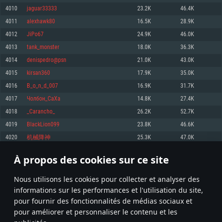
pas supportés)
4010
jaguar33333
23.2K
46.4K
Mémoire: 4 GB
Mémoire: 4 GB
Mémoire: 6 GB
4011
alexhawk80
16.5K
28.9K
Carte graphique supportant DirectX 11: AMD Radeon 77XX / NVIDIA
Carte graphique: NVIDIA 660 avec les derniers drivers (moins de 6 mois) /
GeForce GTX 660. La résolution minimale supportée par le jeu est de 720p
Carte graphique: Intel Iris Pro 5200 (Mac), ou analogue AMD/Nvidia. La
de même pour AMD (La résolution minimale supportée par le jeu est de
4012
JiPo67
24.9K
46.0K
résolution minimale supportée par le jeu est de 720p.
720p)
Connection: Connexion Internet à haut débit
4013
tank_monster
18.0K
36.3K
Connection: Connexion Internet à haut débit
Connection: Connexion Internet à haut débit
Disque dur: 23.1 Go (client minimal)
4014
denispedro@psn
21.0K
43.0K
Disque dur: 62,2 Go (client minimal)
Disque dur: 62,2 Go (client minimal)
4015
kirsan360
17.9K
35.0K
Recommandée
Recommandée
Recommandée
4016
B_o_n_d_007
16.9K
31.7K
OS: Windows 10/11 (64 bit)
OS: Mac OS Big Sur 11.0 ou plus récent
OS: Ubuntu 20.04 64bit
4017
Чолбон_СаХа
14.8K
27.4K
Processeur: Intel Core i5 ou Ryzen5 3600 et plus
4018
_Carancho_
26.2K
52.7K
Processeur: Core i7 (Les processeurs Intel Xeon ne sont pas supportés)
Processeur: Intel Core i7
Mémoire: 16 GB et plus
4019
BlackLion099
23.8K
46.6K
Mémoire: 8 GB
Mémoire: 8 GB
Carte graphique supportant DirectX 11 ou plus et drivers: Nvidia GeForce
4020
机械降神
25.3K
47.0K
1060 et plus, Radeon RX 570 et plus.
Carte graphique: Radeon Vega II ou plus avec support de Metal
Carte graphique: NVIDIA 1060 avec les derniers drivers (moins de 6 mois) /
de même pour AMD (Radeon RX 570) avec les derniers drivers de moins de
Connection: Connexion Internet à haut débit
Connection: Connexion Internet à haut débit
6 mois et supportant Vulkan
À propos des cookies sur ce site
200
201
202
301
Disque dur: 75.9 Go (client complet)
Disque dur: 62,2 Go (client complet)
Connection: Connexion Internet à haut débit
Nous utilisons les cookies pour collecter et analyser des
Disque dur: 60,2 Go (client complet)
* Classement mis à jour quotidiennement
informations sur les performances et l'utilisation du site,
pour fournir des fonctionnalités de médias sociaux et
pour améliorer et personnaliser le contenu et les