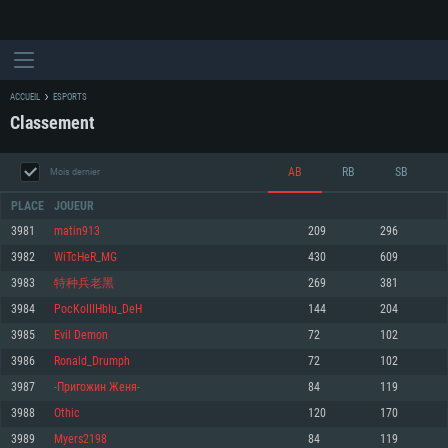
ACCUEIL
ESPORTS
Classement
AB
RB
SB
Mois dernier
PLACE
JOUEUR
3981
matin913
209
296
3982
WiTcHeR_MG
430
609
CONFIGURATION SYSTÈME REQUISE
3983
特种兵老黑
269
381
3984
PocKoIIIHbIu_DeH
144
204
Pour PC
Pour MAC
3985
Evil Demon
72
102
Pour Linux
3986
Ronald_Drumph
72
102
Minimum
Minimum
Minimum
3987
-Пригожин Женя-
84
119
OS: Windows 10 (64 bit)
OS: Mac OS Big Sur 11.0 ou plus récent
OS: Les configurations Linux 64 bits les plus modernes
3988
Othic
120
170
3989
Myers2198
84
119
Processeur: Dual-Core 2.2 GHz
Processeur: Core i5, minimum 2.2GHz (Les processeurs Intel Xeon ne sont
Processeur: Dual-Core 2.4 GHz