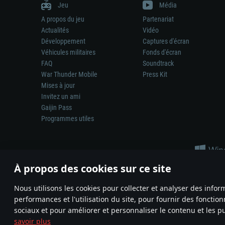
Jeu
Média
A propos du jeu
Partenariat
Actualités
Vidéo
Développement
Captures d'écran
Véhicules militaires
Fonds d'écran
FAQ
Soundtrack
War Thunder Mobile
Press Kit
Mises à jour
Invitez un ami
Gaijin Pass
Programmes utiles
À propos des cookies sur ce site
Nous utilisons les cookies pour collecter et analyser des infor
performances et l'utilisation du site, pour fournir des fonctio
La représentation d’une arme ou d’un véhicule réel dans ce jeu ne 
sociaux et pour améliorer et personnaliser le contenu et les pu
© 2011—2026 Gaijin Games Kft. All trademarks, logos and brand na
savoir plus
Termes et conditions
Conditions du service