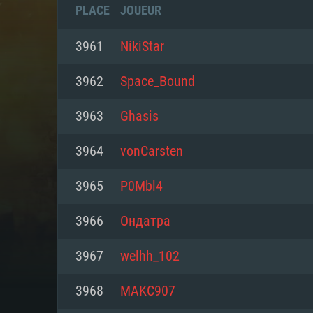
PLACE
JOUEUR
3961
NikiStar
3962
Space_Bound
3963
Ghasis
3964
vonCarsten
3965
P0Mbl4
3966
Ондатpа
CONFIGU
3967
welhh_102
3968
MAKC907