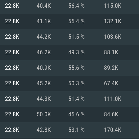
Pour MAC
22.8K
40.4K
56.4 %
115.0K
Recommandé
Recommandé
Recommandé
22.8K
41.1K
55.4 %
132.1K
22.8K
44.2K
51.5 %
103.6K
 récent
its les plus
OS: Windows 10/11
OS: Mac OS Big Su
OS: Ubuntu 20.04 
22.8K
46.2K
49.3 %
88.1K
.2GHz (Les
Processeur: Intel 
Processeur: Core 
Processeur: Intel 
22.8K
40.9K
55.6 %
89.2K
pas supportés)
ne sont pas suppo
Mémoire: 16 GB et
Mémoire: 8 GB
22.8K
45.2K
50.3 %
67.4K
Mémoire: 8 GB
ectX 11: AMD
Carte graphique s
Carte graphique: 
22.8K
44.3K
51.4 %
111.0K
GTX 660. La
200 (Mac), ou
c les derniers
drivers: Nvidia G
Carte graphique: 
drivers (moins d
r le jeu est de
tion minimale
 même pour AMD
570 et plus.
support de Metal
(Radeon RX 570) a
22.8K
50.0K
45.6 %
84.6K
.
e par le jeu est
moins de 6 mois e
Connection: Conne
Connection: Conne
22.8K
42.8K
53.1 %
170.4K