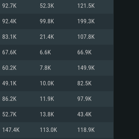
Pour Linux
92.7K
52.3K
121.5K
e
e
e
92.4K
99.8K
199.3K
83.1K
21.4K
107.8K
 (64 bit)
r 11.0 ou plus récent
64bit
67.6K
6.6K
66.9K
Core i5 ou Ryzen5 3600 et plus
i7 (Les processeurs Intel Xeon
Core i7
60.2K
7.8K
149.9K
rtés)
 plus
49.1K
10.0K
82.5K
upportant DirectX 11 ou plus et
NVIDIA 1060 avec les derniers
86.2K
11.9K
97.9K
eForce 1060 et plus, Radeon RX
Radeon Vega II ou plus avec
e 6 mois) / de même pour AMD
vec les derniers drivers de
52.7K
13.8K
43.4K
t supportant Vulkan
xion Internet à haut débit
xion Internet à haut débit
147.4K
113.0K
118.9K