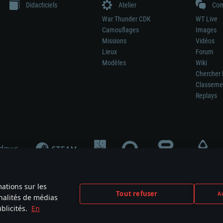
Didacticiels
Atelier
Com
War Thunder CDK
WT Live
Camouflages
Images
Missions
Vidéos
Lieux
Forum
Modèles
Wiki
Chercher 
Classeme
Replays
mations sur les
Tout refuser
Au
nnalités de médias
signifie pas la participation au développement du jeu, le sponsoring ou à l’approb
blicités.
En
mes are the property of their respective owners.
Politique de confidentialité
Pa