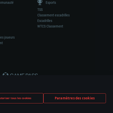
munauté
Esports
TSS
Classement escadrilles
Escadrilles
WTCS Classement
les joueurs
nt
Paramètres des cookies
toriser tous les cookies
ation de tout fabricant d’armes ou de véhicule.
ramètres relatifs aux cookies
Support client