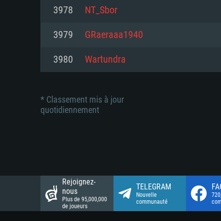
Connection: Connexion Internet 
Connection: Connexion Internet 
3978
NT_Sbor
Connection: Connexion Internet 
Disque dur: 23.1 Go (client mini
Disque dur: 62,2 Go (client mini
3979
GRaeraaa1940
Disque dur: 62,2 Go (client mini
3980
Wartundra
* Classement mis à jour
quotidiennement
Rejoignez-
TELEGRAM
FA
nous
Nouvelle
720
Plus de 95,000,000
communauté
co
de joueurs