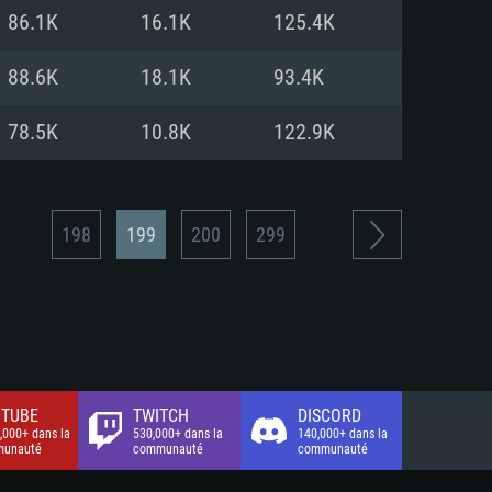
xion Internet à haut débit
o (client complet)
o (client complet)
86.1K
16.1K
125.4K
o (client complet)
88.6K
18.1K
93.4K
78.5K
10.8K
122.9K
198
199
200
299
TUBE
TWITCH
DISCORD
,000+ dans la
530,000+ dans la
140,000+ dans la
unauté
communauté
communauté