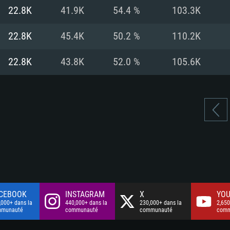
à haut débit
à haut débit
Connection: Conne
Disque dur: 75.9 G
Disque dur: 62,2 G
22.8K
41.9K
54.4 %
103.3K
à haut débit
mal)
mal)
Disque dur: 60,2 G
22.8K
45.4K
50.2 %
110.2K
mal)
22.8K
43.8K
52.0 %
105.6K
CEBOOK
INSTAGRAM
X
YOU
,000+ dans la
440,000+ dans la
230,000+ dans la
2,650
mmunauté
communauté
communauté
comm