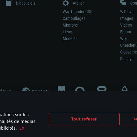
Didacticiels
Atelier
Com
War Thunder CDK
WT Live
Camouflages
Images
Missions
Vidéos
Lieux
Forum
Modèles
Wiki
Chercher 
Classeme
Replays
mations sur les
Tout refuser
Au
nnalités de médias
signifie pas la participation au développement du jeu, le sponsoring ou à l’approb
blicités.
En
mes are the property of their respective owners.
Politique de confidentialité
Pa