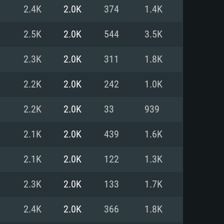
Pour Linux
2.4K
2.0K
374
1.4K
e
e
e
2.5K
2.0K
544
3.5K
2.3K
2.0K
311
1.8K
 (64 bit)
r 11.0 ou plus récent
64bit
2.2K
2.0K
242
1.0K
Core i5 ou Ryzen5 3600 et plus
i7 (Les processeurs Intel Xeon
Core i7
2.2K
2.0K
33
939
rtés)
 plus
2.1K
2.0K
439
1.6K
upportant DirectX 11 ou plus et
NVIDIA 1060 avec les derniers
2.1K
2.0K
122
1.3K
eForce 1060 et plus, Radeon RX
Radeon Vega II ou plus avec
e 6 mois) / de même pour AMD
vec les derniers drivers de
2.3K
2.0K
133
1.7K
t supportant Vulkan
xion Internet à haut débit
xion Internet à haut débit
2.4K
2.0K
366
1.8K