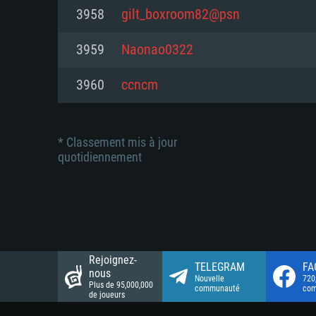
Connection: Connexion Internet 
Connection: Connexion Internet 
3958
gilt_boxroom82@psn
Connection: Connexion Internet 
Disque dur: 23.1 Go (client mini
Disque dur: 62,2 Go (client mini
3959
Naonao0322
Disque dur: 62,2 Go (client mini
3960
ccncm
* Classement mis à jour
quotidiennement
Rejoignez-
TELEGRAM
FA
nous
Nouvelle
720
Plus de 95,000,000
communauté
co
de joueurs