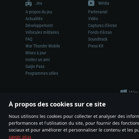
Jeu
Média
A propos du jeu
Partenariat
Actualités
Vidéo
Développement
Captures d'écran
Véhicules militaires
Fonds d'écran
FAQ
Soundtrack
War Thunder Mobile
Press Kit
Mises à jour
Invitez un ami
Gaijin Pass
Programmes utiles
À propos des cookies sur ce site
Nous utilisons les cookies pour collecter et analyser des infor
performances et l'utilisation du site, pour fournir des fonctio
La représentation d’une arme ou d’un véhicule réel dans ce jeu ne 
sociaux et pour améliorer et personnaliser le contenu et les pu
© 2011—2026 Gaijin Games Kft. All trademarks, logos and brand na
savoir plus
Termes et conditions
Conditions du service