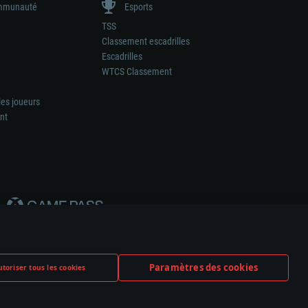
munauté
Esports
TSS
Classement escadrilles
Escadrilles
WTCS Classement
les joueurs
nt
Paramètres des cookies
toriser tous les cookies
ation de tout fabricant d’armes ou de véhicule.
ramètres relatifs aux cookies
Support client