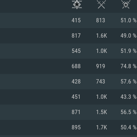
415
813
51.0 %
817
1.6K
49.0 %
545
1.0K
51.9 %
688
919
74.8 %
428
743
57.6 %
451
1.0K
43.3 %
RATION SYSTÈME
871
1.5K
56.5 %
895
1.7K
50.4 %