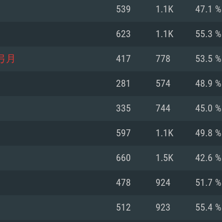
Pour MAC
539
1.1K
47.1 %
Recommandé
Recommandé
Recommandé
623
1.1K
55.3 %
弓月
417
778
53.5 %
 récent
its les plus
OS: Windows 10/11
OS: Mac OS Big Su
OS: Ubuntu 20.04 
281
574
48.9 %
.2GHz (Les
Processeur: Intel 
Processeur: Core 
Processeur: Intel 
335
744
45.0 %
pas supportés)
ne sont pas suppo
Mémoire: 16 GB et
Mémoire: 8 GB
597
1.1K
49.8 %
Mémoire: 8 GB
ectX 11: AMD
Carte graphique s
Carte graphique: 
660
1.5K
42.6 %
GTX 660. La
200 (Mac), ou
c les derniers
drivers: Nvidia G
Carte graphique: 
drivers (moins d
r le jeu est de
tion minimale
 même pour AMD
570 et plus.
support de Metal
(Radeon RX 570) a
478
924
51.7 %
.
e par le jeu est
moins de 6 mois e
Connection: Conne
Connection: Conne
512
923
55.4 %