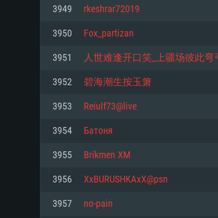
Pour PC
3949
rkeshrar72019
Minimum
Minimum
Minimum
3950
Fox_partizan
3951
人世难逢开口笑_上疆场彼此弯
OS: Windows 10 (64 bit)
OS: Mac OS Big Sur 11.0 ou plus
OS: Les configurations Linux 64 b
3952
碧海潮生按玉箫
modernes
Processeur: Dual-Core 2.2 GHz
Processeur: Core i5, minimum 2
3953
Reiulf73@live
processeurs Intel Xeon ne sont 
Processeur: Dual-Core 2.4 GHz
Mémoire: 4 GB
3954
Батоня
Mémoire: 6 GB
Mémoire: 4 GB
Carte graphique supportant Dir
3955
Brikmen XM
Radeon 77XX / NVIDIA GeForce 
Carte graphique: Intel Iris Pro 5
Carte graphique: NVIDIA 660 ave
résolution minimale supportée pa
analogue AMD/Nvidia. La résolu
drivers (moins de 6 mois) / de
3956
XxBURUSHKAxX@psn
720p
supportée par le jeu est de 720p
(La résolution minimale supporté
3957
no-pain
de 720p)