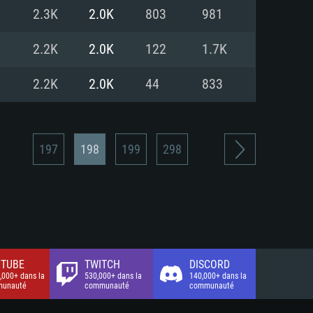
xion Internet à haut débit
o (client complet)
o (client complet)
2.3K
2.0K
803
981
o (client complet)
2.2K
2.0K
122
1.7K
2.2K
2.0K
44
833
197
198
199
298
TUBE
TWITCH
DISCORD
,000+ dans la
530,000+ dans la
140,000+ dans la
unauté
communauté
communauté