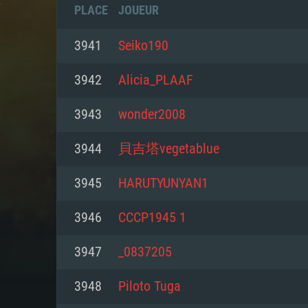
PLACE
JOUEUR
3941
Seiko190
3942
Alicia_PLAAF
3943
wonder2008
3944
貝吉塔vegetablue
3945
HARUTYUNYAN1
3946
CCCP1945 1
CONFIGU
3947
_0837205
3948
Piloto Tuga