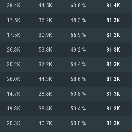
Pour MAC
28.4K
44.5K
63.8 %
81.4K
Recommandé
Recommandé
Recommandé
17.5K
36.2K
48.3 %
81.3K
17.5K
30.9K
56.9 %
81.3K
 récent
its les plus
OS: Windows 10/11
OS: Mac OS Big Su
OS: Ubuntu 20.04 
26.3K
53.3K
49.2 %
81.3K
.2GHz (Les
Processeur: Intel 
Processeur: Core 
Processeur: Intel 
20.2K
37.2K
54.4 %
81.3K
pas supportés)
ne sont pas suppo
Mémoire: 16 GB et
Mémoire: 8 GB
26.0K
44.3K
58.6 %
81.3K
Mémoire: 8 GB
ectX 11: AMD
Carte graphique s
Carte graphique: 
14.7K
28.8K
50.8 %
81.3K
GTX 660. La
200 (Mac), ou
c les derniers
drivers: Nvidia G
Carte graphique: 
drivers (moins d
r le jeu est de
tion minimale
 même pour AMD
570 et plus.
support de Metal
(Radeon RX 570) a
19.3K
38.4K
50.4 %
81.3K
.
e par le jeu est
moins de 6 mois e
Connection: Conne
Connection: Conne
20.3K
40.7K
50.0 %
81.3K