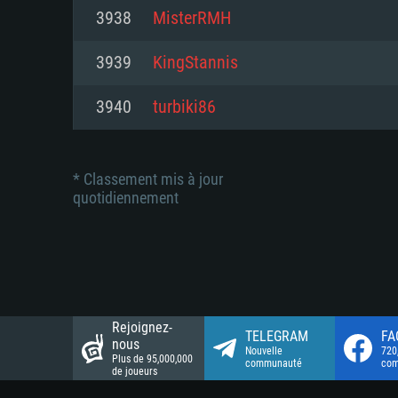
Connection: Connexion Internet 
Connection: Connexion Internet 
3938
MisterRMH
Connection: Connexion Internet 
Disque dur: 23.1 Go (client mini
Disque dur: 62,2 Go (client mini
3939
KingStannis
Disque dur: 62,2 Go (client mini
3940
turbiki86
* Classement mis à jour
quotidiennement
Rejoignez-
TELEGRAM
FA
nous
Nouvelle
720
Plus de 95,000,000
communauté
co
de joueurs