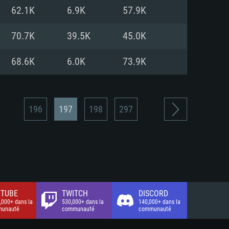
xion Internet à haut débit
o (client complet)
o (client complet)
62.1K
6.9K
57.9K
o (client complet)
70.7K
39.5K
45.0K
68.6K
6.0K
73.9K
196
197
198
297
TUBE
TWITCH
DISCORD
,000+ dans la
530,000+ dans la
140,000+ dans la
unauté
communauté
communauté