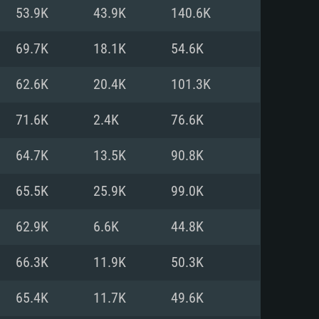
Pour Linux
53.9K
43.9K
140.6K
e
e
e
69.7K
18.1K
54.6K
62.6K
20.4K
101.3K
 (64 bit)
r 11.0 ou plus récent
64bit
71.6K
2.4K
76.6K
Core i5 ou Ryzen5 3600 et plus
i7 (Les processeurs Intel Xeon
Core i7
64.7K
13.5K
90.8K
rtés)
 plus
65.5K
25.9K
99.0K
upportant DirectX 11 ou plus et
NVIDIA 1060 avec les derniers
62.9K
6.6K
44.8K
eForce 1060 et plus, Radeon RX
Radeon Vega II ou plus avec
e 6 mois) / de même pour AMD
vec les derniers drivers de
66.3K
11.9K
50.3K
t supportant Vulkan
xion Internet à haut débit
xion Internet à haut débit
65.4K
11.7K
49.6K