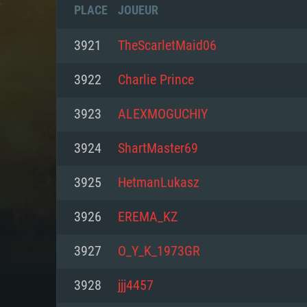
PLACE
JOUEUR
3921
TheScarletMaid06
3922
Charlie Prince
3923
ALEXMOGUCHIY
3924
ShartMaster69
3925
HetmanLukasz
3926
EREMA_KZ
CONFIGU
3927
O_Y_K_1973GR
3928
jjj4457