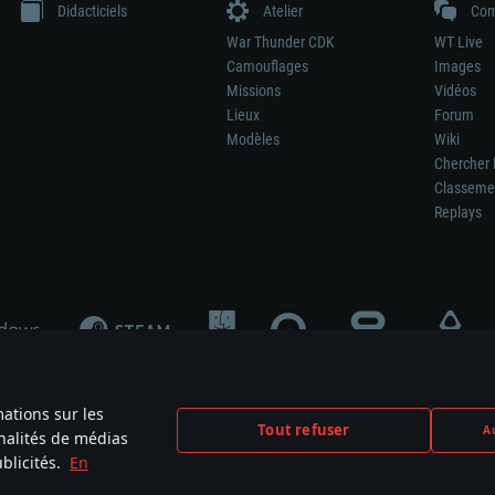
Didacticiels
Atelier
Com
War Thunder CDK
WT Live
Camouflages
Images
Missions
Vidéos
Lieux
Forum
Modèles
Wiki
Chercher 
Classeme
Replays
mations sur les
Tout refuser
Au
nnalités de médias
signifie pas la participation au développement du jeu, le sponsoring ou à l’approb
blicités.
En
mes are the property of their respective owners.
Politique de confidentialité
Pa