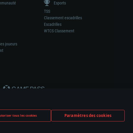
munauté
Esports
TSS
Classement escadrilles
Escadrilles
WTCS Classement
les joueurs
nt
Paramètres des cookies
toriser tous les cookies
ation de tout fabricant d’armes ou de véhicule.
ramètres relatifs aux cookies
Support client