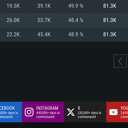
à haut débit
à haut débit
Connection: Conne
Disque dur: 75.9 G
Disque dur: 62,2 G
19.5K
39.1K
49.9 %
81.3K
à haut débit
mal)
mal)
Disque dur: 60,2 G
26.0K
53.7K
48.4 %
81.3K
mal)
22.2K
45.4K
48.9 %
81.3K
CEBOOK
INSTAGRAM
X
YOU
,000+ dans la
440,000+ dans la
230,000+ dans la
2,650
mmunauté
communauté
communauté
comm