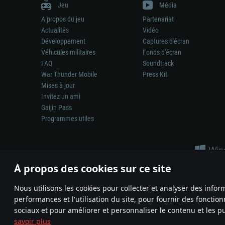
Jeu
Média
A propos du jeu
Partenariat
Actualités
Vidéo
Développement
Captures d'écran
Véhicules militaires
Fonds d'écran
FAQ
Soundtrack
War Thunder Mobile
Press Kit
Mises à jour
Invitez un ami
Gaijin Pass
Programmes utiles
À propos des cookies sur ce site
Nous utilisons les cookies pour collecter et analyser des infor
performances et l'utilisation du site, pour fournir des fonctio
La représentation d’une arme ou d’un véhicule réel dans ce jeu ne 
sociaux et pour améliorer et personnaliser le contenu et les pu
© 2011—2026 Gaijin Games Kft. All trademarks, logos and brand na
savoir plus
Termes et conditions
Conditions du service