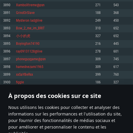
pas supportés)
3890
XamboXtreme@psn
271
543
Mémoire: 4 GB
Mémoire: 4 GB
Mémoire: 6 GB
3891
GrindOrSlave
188
368
Carte graphique supportant DirectX 11: AMD Radeon 77XX / NVIDIA
Carte graphique: NVIDIA 660 avec les derniers drivers (moins de 6 mois) /
GeForce GTX 660. La résolution minimale supportée par le jeu est de 720p
Carte graphique: Intel Iris Pro 5200 (Mac), ou analogue AMD/Nvidia. La
de même pour AMD (La résolution minimale supportée par le jeu est de
3892
Mysteron lad@live
249
450
résolution minimale supportée par le jeu est de 720p.
720p)
Connection: Connexion Internet à haut débit
3893
Bow_2_me_im_BRIT
310
652
Connection: Connexion Internet à haut débit
Connection: Connexion Internet à haut débit
Disque dur: 23.1 Go (client minimal)
3894
小小的虎
327
652
Disque dur: 62,2 Go (client minimal)
Disque dur: 62,2 Go (client minimal)
3895
Boyington74190
216
445
Recommandée
Recommandée
Recommandée
3896
ray09131128@live
278
601
OS: Windows 10/11 (64 bit)
OS: Mac OS Big Sur 11.0 ou plus récent
OS: Ubuntu 20.04 64bit
3897
phoneguygame@psn
309
745
Processeur: Intel Core i5 ou Ryzen5 3600 et plus
3898
hamednezami1965
309
617
Processeur: Core i7 (Les processeurs Intel Xeon ne sont pas supportés)
Processeur: Intel Core i7
Mémoire: 16 GB et plus
3899
xxSaYBeRxx
399
760
Mémoire: 8 GB
Mémoire: 8 GB
Carte graphique supportant DirectX 11 ou plus et drivers: Nvidia GeForce
3900
figgle
186
327
1060 et plus, Radeon RX 570 et plus.
Carte graphique: Radeon Vega II ou plus avec support de Metal
Carte graphique: NVIDIA 1060 avec les derniers drivers (moins de 6 mois) /
de même pour AMD (Radeon RX 570) avec les derniers drivers de moins de
Connection: Connexion Internet à haut débit
Connection: Connexion Internet à haut débit
6 mois et supportant Vulkan
À propos des cookies sur ce site
194
195
196
295
Disque dur: 75.9 Go (client complet)
Disque dur: 62,2 Go (client complet)
Connection: Connexion Internet à haut débit
Nous utilisons les cookies pour collecter et analyser des
Disque dur: 60,2 Go (client complet)
* Classement mis à jour quotidiennement
informations sur les performances et l'utilisation du site,
pour fournir des fonctionnalités de médias sociaux et
pour améliorer et personnaliser le contenu et les