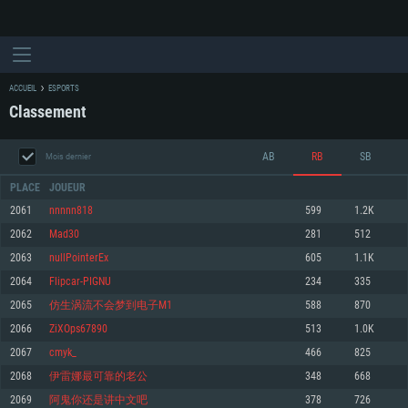
ACCUEIL
ESPORTS
Classement
AB
RB
SB
Mois dernier
PLACE
JOUEUR
2061
nnnnn818
599
1.2K
2062
Mad30
281
512
CONFIGURATION SYSTÈME REQUISE
2063
nullPointerEx
605
1.1K
2064
Flipcar-PIGNU
234
335
Pour PC
Pour MAC
2065
仿生涡流不会梦到电子M1
588
870
Pour Linux
2066
ZiXOps67890
513
1.0K
Minimum
Minimum
Minimum
2067
cmyk_
466
825
OS: Windows 10 (64 bit)
OS: Mac OS Big Sur 11.0 ou plus récent
OS: Les configurations Linux 64 bits les plus modernes
2068
伊雷娜最可靠的老公
348
668
2069
阿鬼你还是讲中文吧
378
726
Processeur: Dual-Core 2.2 GHz
Processeur: Core i5, minimum 2.2GHz (Les processeurs Intel Xeon ne sont
Processeur: Dual-Core 2.4 GHz