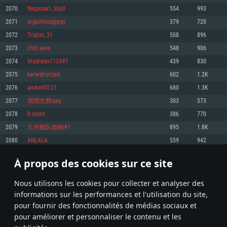
pas supportés)
2070
Nagasak1_Soy0
554
993
Mémoire: 4 GB
Mémoire: 4 GB
Mémoire: 6 GB
2071
arguiitoos@psn
379
720
Carte graphique supportant DirectX 11: AMD Radeon 77XX / NVIDIA
Carte graphique: NVIDIA 660 avec les derniers drivers (moins de 6 mois) /
GeForce GTX 660. La résolution minimale supportée par le jeu est de 720p
Carte graphique: Intel Iris Pro 5200 (Mac), ou analogue AMD/Nvidia. La
de même pour AMD (La résolution minimale supportée par le jeu est de
2072
Triglav_31
508
896
résolution minimale supportée par le jeu est de 720p.
720p)
Connection: Connexion Internet à haut débit
2073
chill kave
548
906
Connection: Connexion Internet à haut débit
Connection: Connexion Internet à haut débit
Disque dur: 23.1 Go (client minimal)
2074
Vladislav1133#1
439
830
Disque dur: 62,2 Go (client minimal)
Disque dur: 62,2 Go (client minimal)
2075
karwshryfzad
602
1.2K
Recommandée
Recommandée
Recommandée
2076
andre00121
680
1.3K
OS: Windows 10/11 (64 bit)
OS: Mac OS Big Sur 11.0 ou plus récent
OS: Ubuntu 20.04 64bit
2077
熠熠生辉qaq
303
573
Processeur: Intel Core i5 ou Ryzen5 3600 et plus
2078
D point
386
770
Processeur: Core i7 (Les processeurs Intel Xeon ne sont pas supportés)
Processeur: Intel Core i7
Mémoire: 16 GB et plus
2079
九州舰队旗舰#1
895
1.8K
Mémoire: 8 GB
Mémoire: 8 GB
Carte graphique supportant DirectX 11 ou plus et drivers: Nvidia GeForce
2080
ANLALA
559
942
1060 et plus, Radeon RX 570 et plus.
Carte graphique: Radeon Vega II ou plus avec support de Metal
Carte graphique: NVIDIA 1060 avec les derniers drivers (moins de 6 mois) /
de même pour AMD (Radeon RX 570) avec les derniers drivers de moins de
Connection: Connexion Internet à haut débit
Connection: Connexion Internet à haut débit
6 mois et supportant Vulkan
À propos des cookies sur ce site
103
104
105
204
Disque dur: 75.9 Go (client complet)
Disque dur: 62,2 Go (client complet)
Connection: Connexion Internet à haut débit
Nous utilisons les cookies pour collecter et analyser des
Disque dur: 60,2 Go (client complet)
* Classement mis à jour quotidiennement
informations sur les performances et l'utilisation du site,
pour fournir des fonctionnalités de médias sociaux et
pour améliorer et personnaliser le contenu et les