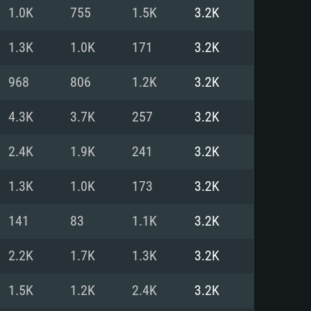
Pour Linux
1.0K
755
1.5K
3.2K
e
e
e
1.3K
1.0K
171
3.2K
968
806
1.2K
3.2K
 (64 bit)
r 11.0 ou plus récent
64bit
4.3K
3.7K
257
3.2K
Core i5 ou Ryzen5 3600 et plus
i7 (Les processeurs Intel Xeon
Core i7
2.4K
1.9K
241
3.2K
rtés)
 plus
1.3K
1.0K
173
3.2K
upportant DirectX 11 ou plus et
NVIDIA 1060 avec les derniers
141
83
1.1K
3.2K
eForce 1060 et plus, Radeon RX
Radeon Vega II ou plus avec
e 6 mois) / de même pour AMD
vec les derniers drivers de
2.2K
1.7K
1.3K
3.2K
t supportant Vulkan
xion Internet à haut débit
xion Internet à haut débit
1.5K
1.2K
2.4K
3.2K