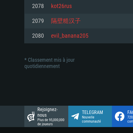
Connection: Connexion Internet 
Connection: Connexion Internet 
2078
kot26rus
Connection: Connexion Internet 
Disque dur: 23.1 Go (client mini
Disque dur: 62,2 Go (client mini
2079
隔壁糙汉子
Disque dur: 62,2 Go (client mini
2080
evil_banana205
* Classement mis à jour
quotidiennement
Rejoignez-
TELEGRAM
FA
nous
Nouvelle
720
Plus de 95,000,000
communauté
co
de joueurs