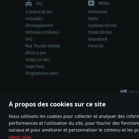
Jeu
Média
A propos du jeu
Partenariat
Actualités
Vidéo
Développement
Captures d'écran
Véhicules militaires
Fonds d'écran
FAQ
Soundtrack
War Thunder Mobile
Press Kit
Mises à jour
Invitez un ami
Gaijin Pass
Programmes utiles
À propos des cookies sur ce site
Nous utilisons les cookies pour collecter et analyser des infor
performances et l'utilisation du site, pour fournir des fonctio
La représentation d’une arme ou d’un véhicule réel dans ce jeu ne 
sociaux et pour améliorer et personnaliser le contenu et les pu
© 2011—2026 Gaijin Games Kft. All trademarks, logos and brand na
savoir plus
Termes et conditions
Conditions du service