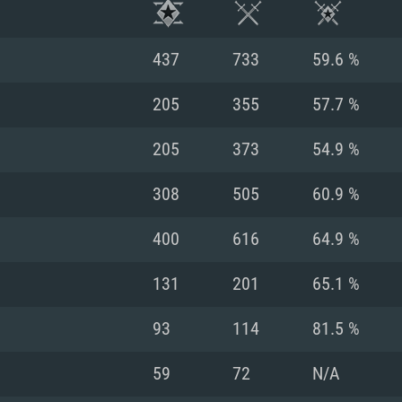
437
733
59.6 %
205
355
57.7 %
205
373
54.9 %
308
505
60.9 %
400
616
64.9 %
131
201
65.1 %
RATION SYSTÈME
93
114
81.5 %
59
72
N/A