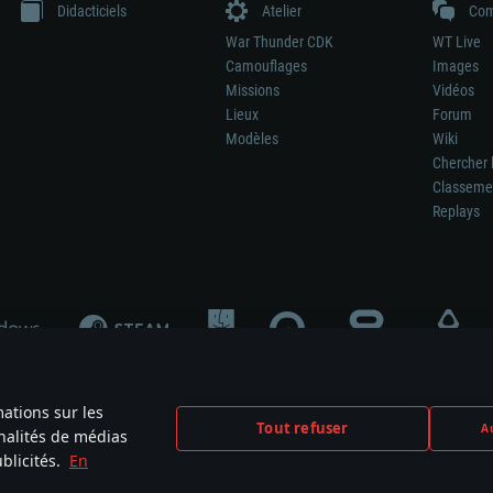
Didacticiels
Atelier
Com
War Thunder CDK
WT Live
Camouflages
Images
Missions
Vidéos
Lieux
Forum
Modèles
Wiki
Chercher 
Classeme
Replays
mations sur les
Tout refuser
Au
nnalités de médias
signifie pas la participation au développement du jeu, le sponsoring ou à l’approb
blicités.
En
mes are the property of their respective owners.
Politique de confidentialité
Pa