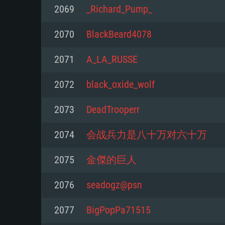
Pour PC
2069
_Richard_Pump_
Minimum
Minimum
Minimum
2070
BlackBeard4078
2071
A_LA_RUSSE
OS: Windows 10 (64 bit)
OS: Mac OS Big Sur 11.0 ou plus
OS: Les configurations Linux 64 b
2072
black_oxide_wolf
modernes
Processeur: Dual-Core 2.2 GHz
Processeur: Core i5, minimum 2
2073
DeadTrooperr
processeurs Intel Xeon ne sont 
Processeur: Dual-Core 2.4 GHz
Mémoire: 4 GB
2074
会战兵力是八十万对六十万
Mémoire: 6 GB
Mémoire: 4 GB
Carte graphique supportant Dir
2075
金傑的巨人
Radeon 77XX / NVIDIA GeForce 
Carte graphique: Intel Iris Pro 5
Carte graphique: NVIDIA 660 ave
résolution minimale supportée pa
analogue AMD/Nvidia. La résolu
drivers (moins de 6 mois) / de
2076
seadogz@psn
720p
supportée par le jeu est de 720p
(La résolution minimale supporté
2077
BigPopPa71515
de 720p)