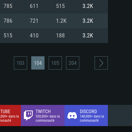
xion Internet à haut débit
o (client complet)
o (client complet)
785
611
515
3.2K
o (client complet)
786
721
1.2K
3.2K
515
410
188
3.2K
103
104
105
204
TUBE
TWITCH
DISCORD
,000+ dans la
530,000+ dans la
140,000+ dans la
unauté
communauté
communauté