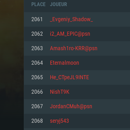
PLACE
JOUEUR
2061
_Evgeniy_Shadow_
2062
i2_AM_EPIC@psn
2063
Amash1ro-KRR@psn
2064
Eternalmoon
2065
He_CTpeJL9INTE
2066
NishT9K
CONFIGU
2067
JordanCMuh@psn
2068
seryj543