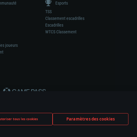
munauté
Esports
TSS
Classement escadrilles
Escadrilles
WTCS Classement
les joueurs
nt
Paramètres des cookies
toriser tous les cookies
ation de tout fabricant d’armes ou de véhicule.
ramètres relatifs aux cookies
Support client