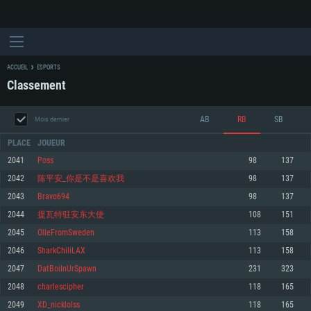
ACCUEIL
ESPORTS
Classement
AB
RB
SB
Mois dernier
PLACE
JOUEUR
2041
Poss
98
137
2042
陈平安_你是不是喜欢我
98
137
CONFIGURATION SYSTÈME REQUISE
2043
Bravo694
98
137
2044
提瓦特驻安东大使
108
151
Pour PC
Pour MAC
2045
OlleFromSweden
113
158
Pour Linux
2046
SharkChiliLAX
113
158
Minimum
Minimum
Minimum
2047
DatBoiInUrSpawn
231
323
OS: Windows 10 (64 bit)
OS: Mac OS Big Sur 11.0 ou plus récent
OS: Les configurations Linux 64 bits les plus modernes
2048
charlescipher
118
165
2049
XD_nicklolss
118
165
Processeur: Dual-Core 2.2 GHz
Processeur: Core i5, minimum 2.2GHz (Les processeurs Intel Xeon ne sont
Processeur: Dual-Core 2.4 GHz