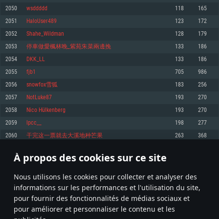
pas supportés)
2050
wsddddd
118
165
Mémoire: 4 GB
Mémoire: 4 GB
Mémoire: 6 GB
2051
HaloUser489
123
172
Carte graphique supportant DirectX 11: AMD Radeon 77XX / NVIDIA
Carte graphique: NVIDIA 660 avec les derniers drivers (moins de 6 mois) /
GeForce GTX 660. La résolution minimale supportée par le jeu est de 720p
Carte graphique: Intel Iris Pro 5200 (Mac), ou analogue AMD/Nvidia. La
de même pour AMD (La résolution minimale supportée par le jeu est de
2052
Shahe_Wildman
128
179
résolution minimale supportée par le jeu est de 720p.
720p)
Connection: Connexion Internet à haut débit
2053
停車做愛楓林晚_紫苑朱菜兩邊挽
133
186
Connection: Connexion Internet à haut débit
Connection: Connexion Internet à haut débit
Disque dur: 23.1 Go (client minimal)
2054
DKK_LL
133
186
Disque dur: 62,2 Go (client minimal)
Disque dur: 62,2 Go (client minimal)
2055
fjb1
705
986
Recommandée
Recommandée
Recommandée
2056
snowfox雪狐
183
256
OS: Windows 10/11 (64 bit)
OS: Mac OS Big Sur 11.0 ou plus récent
OS: Ubuntu 20.04 64bit
2057
NotLuke87
193
270
Processeur: Intel Core i5 ou Ryzen5 3600 et plus
2058
Nico Hülkenberg
193
270
Processeur: Core i7 (Les processeurs Intel Xeon ne sont pas supportés)
Processeur: Intel Core i7
Mémoire: 16 GB et plus
2059
lpcc__
198
277
Mémoire: 8 GB
Mémoire: 8 GB
Carte graphique supportant DirectX 11 ou plus et drivers: Nvidia GeForce
2060
干完这一票就去大溪地种芒果
263
368
1060 et plus, Radeon RX 570 et plus.
Carte graphique: Radeon Vega II ou plus avec support de Metal
Carte graphique: NVIDIA 1060 avec les derniers drivers (moins de 6 mois) /
de même pour AMD (Radeon RX 570) avec les derniers drivers de moins de
Connection: Connexion Internet à haut débit
Connection: Connexion Internet à haut débit
6 mois et supportant Vulkan
À propos des cookies sur ce site
102
103
104
203
Disque dur: 75.9 Go (client complet)
Disque dur: 62,2 Go (client complet)
Connection: Connexion Internet à haut débit
Nous utilisons les cookies pour collecter et analyser des
Disque dur: 60,2 Go (client complet)
* Classement mis à jour quotidiennement
informations sur les performances et l'utilisation du site,
pour fournir des fonctionnalités de médias sociaux et
pour améliorer et personnaliser le contenu et les