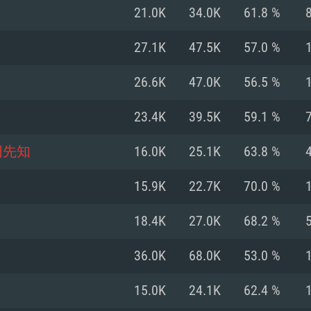
Pour MAC
21.0K
34.0K
61.8 %
Recommandé
Recommandé
Recommandé
27.1K
47.5K
57.0 %
26.6K
47.0K
56.5 %
 récent
its les plus
OS: Windows 10/11
OS: Mac OS Big Su
OS: Ubuntu 20.04 
23.4K
39.5K
59.1 %
.2GHz (Les
Processeur: Intel 
Processeur: Core 
Processeur: Intel 
阳先知
16.0K
25.1K
63.8 %
pas supportés)
ne sont pas suppo
Mémoire: 16 GB et
Mémoire: 8 GB
15.9K
22.7K
70.0 %
Mémoire: 8 GB
ectX 11: AMD
Carte graphique s
Carte graphique: 
18.4K
27.0K
68.2 %
GTX 660. La
200 (Mac), ou
c les derniers
drivers: Nvidia G
Carte graphique: 
drivers (moins d
r le jeu est de
tion minimale
 même pour AMD
570 et plus.
support de Metal
(Radeon RX 570) a
36.0K
68.0K
53.0 %
.
e par le jeu est
moins de 6 mois e
Connection: Conne
Connection: Conne
15.0K
24.1K
62.4 %