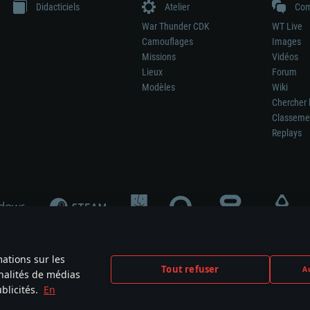
Didacticiels
Atelier
Com
War Thunder CDK
WT Live
Camouflages
Images
Missions
Vidéos
Lieux
Forum
Modèles
Wiki
Chercher 
Classeme
Replays
mations sur les
Tout refuser
Au
nnalités de médias
signifie pas la participation au développement du jeu, le sponsoring ou à l’approb
blicités.
En
mes are the property of their respective owners.
Politique de confidentialité
Pa