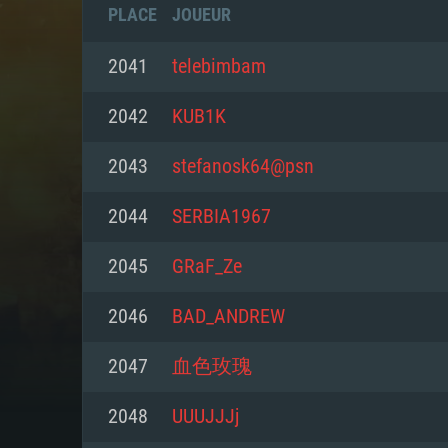
PLACE
JOUEUR
2041
telebimbam
2042
KUB1K
2043
stefanosk64@psn
2044
SERBIA1967
2045
GRaF_Ze
2046
BAD_ANDREW
CONFIGU
2047
血色玫瑰
2048
UUUJJJj