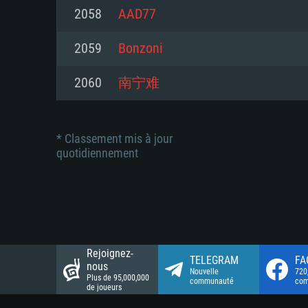
Connection: Connexion Internet 
Connection: Connexion Internet 
2058
AAD77
Connection: Connexion Internet 
Disque dur: 23.1 Go (client mini
Disque dur: 62,2 Go (client mini
2059
Bonzoni
Disque dur: 62,2 Go (client mini
2060
南宁难
* Classement mis à jour
quotidiennement
Rejoignez-
TELEGRAM
FA
nous
Nouvelle
720
Plus de 95,000,000
communauté
co
de joueurs