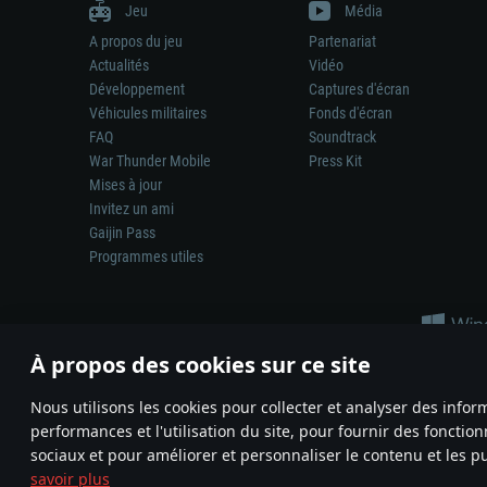
Jeu
Média
A propos du jeu
Partenariat
Actualités
Vidéo
Développement
Captures d'écran
Véhicules militaires
Fonds d'écran
FAQ
Soundtrack
War Thunder Mobile
Press Kit
Mises à jour
Invitez un ami
Gaijin Pass
Programmes utiles
À propos des cookies sur ce site
Nous utilisons les cookies pour collecter et analyser des infor
performances et l'utilisation du site, pour fournir des fonctio
La représentation d’une arme ou d’un véhicule réel dans ce jeu ne 
sociaux et pour améliorer et personnaliser le contenu et les pu
© 2011—2026 Gaijin Games Kft. All trademarks, logos and brand na
savoir plus
Termes et conditions
Conditions du service