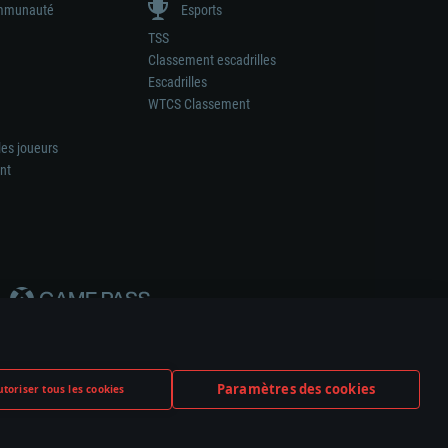
munauté
Esports
TSS
Classement escadrilles
Escadrilles
WTCS Classement
les joueurs
nt
Paramètres des cookies
toriser tous les cookies
ation de tout fabricant d’armes ou de véhicule.
ramètres relatifs aux cookies
Support client