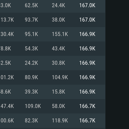
Pour Linux
83.0K
62.5K
24.4K
167.0K
e
e
e
113.7K
93.7K
38.0K
167.0K
130.4K
95.1K
155.1K
166.9K
 (64 bit)
r 11.0 ou plus récent
64bit
78.8K
54.3K
43.4K
166.9K
Core i5 ou Ryzen5 3600 et plus
i7 (Les processeurs Intel Xeon
Core i7
42.5K
24.2K
30.8K
166.9K
rtés)
 plus
101.2K
80.9K
104.9K
166.9K
upportant DirectX 11 ou plus et
NVIDIA 1060 avec les derniers
58.6K
39.3K
15.8K
166.9K
eForce 1060 et plus, Radeon RX
Radeon Vega II ou plus avec
e 6 mois) / de même pour AMD
vec les derniers drivers de
147.4K
109.0K
58.0K
166.7K
t supportant Vulkan
xion Internet à haut débit
xion Internet à haut débit
100.6K
82.3K
118.9K
166.7K