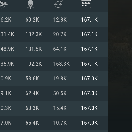
76.2K
60.2K
12.8K
167.1K
131.4K
102.3K
20.7K
167.1K
148.9K
131.5K
64.1K
167.1K
135.9K
102.2K
168.3K
167.1K
90.9K
58.6K
19.8K
167.0K
79.1K
62.4K
50.5K
167.0K
 REQUISE
80.3K
60.3K
15.4K
167.0K
87.0K
65.4K
10.7K
167.0K