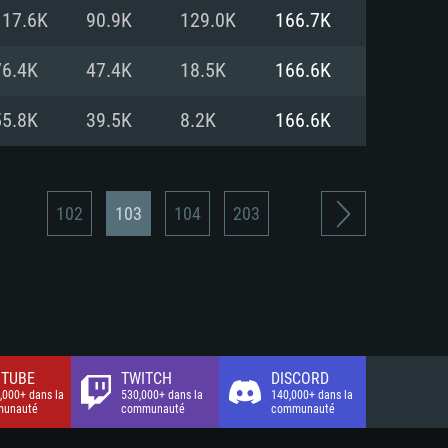
xion Internet à haut débit
o (client complet)
o (client complet)
117.6K
90.9K
129.0K
166.7K
o (client complet)
76.4K
47.4K
18.5K
166.6K
55.8K
39.5K
8.2K
166.6K
102
103
104
203
TUBE
TWITCH
DISCORD
,000+ dans la
530,000+ dans la
140,000+ dans la
unauté
communauté
communauté