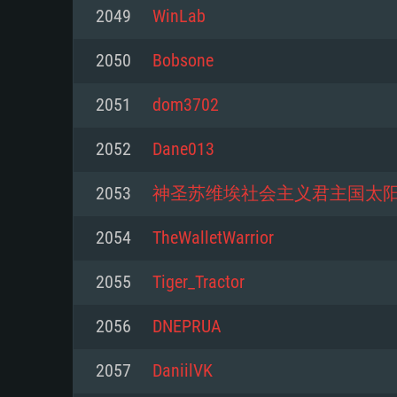
Pour PC
2049
WinLab
Minimum
Minimum
Minimum
2050
Bobsone
2051
dom3702
OS: Windows 10 (64 bit)
OS: Mac OS Big Sur 11.0 ou plus
OS: Les configurations Linux 64 b
2052
Dane013
modernes
Processeur: Dual-Core 2.2 GHz
Processeur: Core i5, minimum 2
2053
神圣苏维埃社会主义君主国太
processeurs Intel Xeon ne sont 
Processeur: Dual-Core 2.4 GHz
Mémoire: 4 GB
2054
TheWalletWarrior
Mémoire: 6 GB
Mémoire: 4 GB
Carte graphique supportant Dir
2055
Tiger_Tractor
Radeon 77XX / NVIDIA GeForce 
Carte graphique: Intel Iris Pro 5
Carte graphique: NVIDIA 660 ave
résolution minimale supportée pa
analogue AMD/Nvidia. La résolu
drivers (moins de 6 mois) / de
2056
DNEPRUA
720p
supportée par le jeu est de 720p
(La résolution minimale supporté
2057
DaniilVK
de 720p)