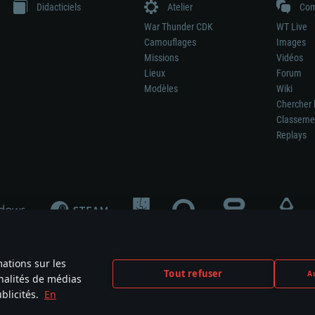
Didacticiels
Atelier
Com
War Thunder CDK
WT Live
Camouflages
Images
Missions
Vidéos
Lieux
Forum
Modèles
Wiki
Chercher 
Classeme
Replays
mations sur les
Tout refuser
Au
nnalités de médias
signifie pas la participation au développement du jeu, le sponsoring ou à l’approb
blicités.
En
mes are the property of their respective owners.
Politique de confidentialité
Pa