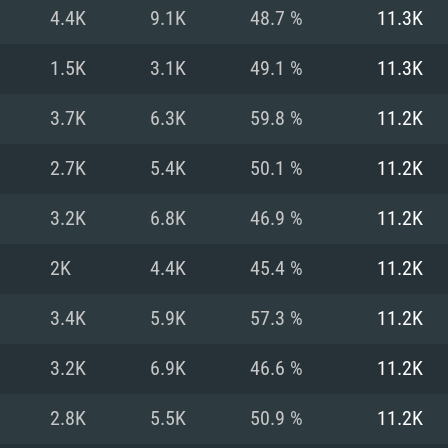
Pour MAC
4.4K
9.1K
48.7 %
11.3K
Recommandé
Recommandé
Recommandé
1.5K
3.1K
49.1 %
11.3K
3.7K
6.3K
59.8 %
11.2K
 récent
its les plus
OS: Windows 10/11
OS: Mac OS Big Su
OS: Ubuntu 20.04 
2.7K
5.4K
50.1 %
11.2K
.2GHz (Les
Processeur: Intel 
Processeur: Core 
Processeur: Intel 
3.2K
6.8K
46.9 %
11.2K
pas supportés)
ne sont pas suppo
Mémoire: 16 GB et
Mémoire: 8 GB
2K
4.4K
45.4 %
11.2K
Mémoire: 8 GB
ectX 11: AMD
Carte graphique s
Carte graphique: 
3.4K
5.9K
57.3 %
11.2K
GTX 660. La
200 (Mac), ou
c les derniers
drivers: Nvidia G
Carte graphique: 
drivers (moins d
r le jeu est de
tion minimale
 même pour AMD
570 et plus.
support de Metal
(Radeon RX 570) a
3.2K
6.9K
46.6 %
11.2K
.
e par le jeu est
moins de 6 mois e
Connection: Conne
Connection: Conne
2.8K
5.5K
50.9 %
11.2K