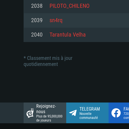
Connection: Connexion Internet 
Connection: Connexion Internet 
2038
PILOTO_CHILENO
Connection: Connexion Internet 
Disque dur: 23.1 Go (client mini
Disque dur: 62,2 Go (client mini
2039
sn4rq
Disque dur: 62,2 Go (client mini
2040
Tarantula Velha
* Classement mis à jour
quotidiennement
Rejoignez-
TELEGRAM
FA
nous
Nouvelle
720
Plus de 95,000,000
communauté
co
de joueurs