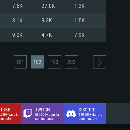
xion Internet à haut débit
o (client complet)
o (client complet)
7.6K
27.0K
1.2K
o (client complet)
8.1K
9.3K
1.5K
9.0K
4.7K
7.9K
101
102
103
202
TUBE
TWITCH
DISCORD
,000+ dans la
530,000+ dans la
140,000+ dans la
unauté
communauté
communauté