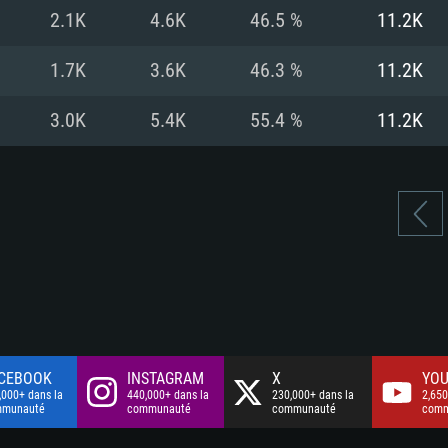
à haut débit
à haut débit
Connection: Conne
Disque dur: 75.9 G
Disque dur: 62,2 G
2.1K
4.6K
46.5 %
11.2K
à haut débit
mal)
mal)
Disque dur: 60,2 G
1.7K
3.6K
46.3 %
11.2K
mal)
3.0K
5.4K
55.4 %
11.2K
CEBOOK
INSTAGRAM
X
YOU
,000+ dans la
440,000+ dans la
230,000+ dans la
2,650
mmunauté
communauté
communauté
comm