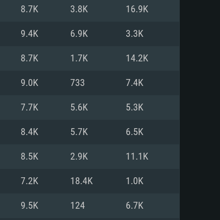
Pour Linux
8.7K
3.8K
16.9K
e
e
e
9.4K
6.9K
3.3K
8.7K
1.7K
14.2K
 (64 bit)
r 11.0 ou plus récent
64bit
9.0K
733
7.4K
Core i5 ou Ryzen5 3600 et plus
i7 (Les processeurs Intel Xeon
Core i7
7.7K
5.6K
5.3K
rtés)
 plus
8.4K
5.7K
6.5K
upportant DirectX 11 ou plus et
NVIDIA 1060 avec les derniers
8.5K
2.9K
11.1K
eForce 1060 et plus, Radeon RX
Radeon Vega II ou plus avec
e 6 mois) / de même pour AMD
vec les derniers drivers de
7.2K
18.4K
1.0K
t supportant Vulkan
xion Internet à haut débit
xion Internet à haut débit
9.5K
124
6.7K