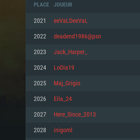
PLACE
JOUEUR
2021
eeVaLDeeVaL
2022
deadend1986@psn
2023
Jack_Harper_
2024
LoDia19
2025
Maj_Grigio
2026
Eila_24
CONFIGU
2027
Here_Since_2013
2028
inigoml