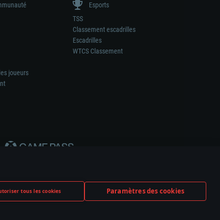
munauté
Esports
TSS
Classement escadrilles
Escadrilles
WTCS Classement
les joueurs
nt
Paramètres des cookies
toriser tous les cookies
ation de tout fabricant d’armes ou de véhicule.
ramètres relatifs aux cookies
Support client