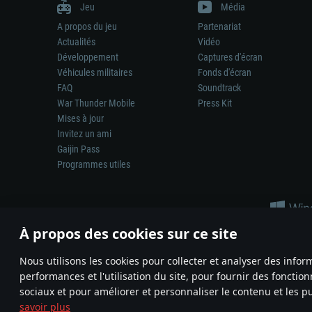
Jeu
Média
A propos du jeu
Partenariat
Actualités
Vidéo
Développement
Captures d'écran
Véhicules militaires
Fonds d'écran
FAQ
Soundtrack
War Thunder Mobile
Press Kit
Mises à jour
Invitez un ami
Gaijin Pass
Programmes utiles
À propos des cookies sur ce site
Nous utilisons les cookies pour collecter et analyser des infor
performances et l'utilisation du site, pour fournir des fonctio
La représentation d’une arme ou d’un véhicule réel dans ce jeu ne 
sociaux et pour améliorer et personnaliser le contenu et les pu
© 2011—2026 Gaijin Games Kft. All trademarks, logos and brand na
savoir plus
Termes et conditions
Conditions du service