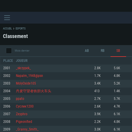
ACCUEIL
ESPORTS
Classement
AB
RB
SB
Mois dernier
PLACE
JOUEUR
2001
_skrzypek_
2.8K
5.6K
2002
Napalm_1948@psn
1.7K
4.8K
CONFIGURATION SYSTÈME REQUISE
2003
MolyOxide105
3.4K
5.2K
2004
丹麦守望者铁胆火车头
413
1.4K
Pour PC
Pour MAC
2005
ppato
2.7K
5.7K
Pour Linux
2006
Суслик1200
2.6K
4.7K
Minimum
Minimum
Minimum
2007
Zeyphro
3.9K
6.1K
OS: Windows 10 (64 bit)
OS: Mac OS Big Sur 11.0 ou plus récent
OS: Les configurations Linux 64 bits les plus modernes
2008
Pigeonified
2.2K
4.8K
2009
_Granny_Smith_
3.0K
6.1K
Processeur: Dual-Core 2.2 GHz
Processeur: Core i5, minimum 2.2GHz (Les processeurs Intel Xeon ne sont
Processeur: Dual-Core 2.4 GHz