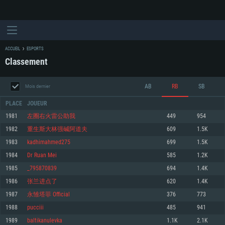
ACCUEIL
ESPORTS
Classement
AB
RB
SB
Mois dernier
PLACE
JOUEUR
1981
左圈右火雷公助我
449
954
1982
重生斯大林强碱阿道夫
609
1.5K
CONFIGURATION SYSTÈME REQUISE
1983
kadhimahmed275
699
1.5K
1984
Dr Ruan Mei
585
1.2K
Pour PC
Pour MAC
1985
_795870839
694
1.4K
Pour Linux
1986
张兰进点了
620
1.4K
Minimum
Minimum
Minimum
1987
永雏塔菲 Official
376
773
OS: Windows 10 (64 bit)
OS: Mac OS Big Sur 11.0 ou plus récent
OS: Les configurations Linux 64 bits les plus modernes
1988
pucciii
485
941
1989
baltikanulevka
1.1K
2.1K
Processeur: Dual-Core 2.2 GHz
Processeur: Core i5, minimum 2.2GHz (Les processeurs Intel Xeon ne sont
Processeur: Dual-Core 2.4 GHz