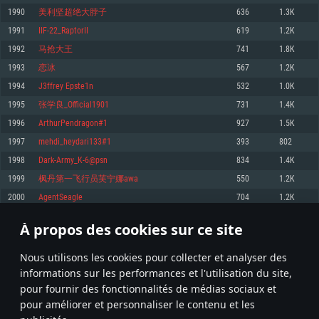
pas supportés)
1990
美利坚超绝大脖子
636
1.3K
Mémoire: 4 GB
Mémoire: 4 GB
Mémoire: 6 GB
1991
IIF-22_RaptorII
619
1.2K
Carte graphique supportant DirectX 11: AMD Radeon 77XX / NVIDIA
Carte graphique: NVIDIA 660 avec les derniers drivers (moins de 6 mois) /
GeForce GTX 660. La résolution minimale supportée par le jeu est de 720p
Carte graphique: Intel Iris Pro 5200 (Mac), ou analogue AMD/Nvidia. La
de même pour AMD (La résolution minimale supportée par le jeu est de
1992
马抢大王
741
1.8K
résolution minimale supportée par le jeu est de 720p.
720p)
Connection: Connexion Internet à haut débit
1993
恋冰
567
1.2K
Connection: Connexion Internet à haut débit
Connection: Connexion Internet à haut débit
Disque dur: 23.1 Go (client minimal)
1994
J3ffrey Epste1n
532
1.0K
Disque dur: 62,2 Go (client minimal)
Disque dur: 62,2 Go (client minimal)
1995
张学良_Official1901
731
1.4K
Recommandée
Recommandée
Recommandée
1996
ArthurPendragon#1
927
1.5K
OS: Windows 10/11 (64 bit)
OS: Mac OS Big Sur 11.0 ou plus récent
OS: Ubuntu 20.04 64bit
1997
mehdi_heydari133#1
393
802
Processeur: Intel Core i5 ou Ryzen5 3600 et plus
1998
Dark-Army_K-6@psn
834
1.4K
Processeur: Core i7 (Les processeurs Intel Xeon ne sont pas supportés)
Processeur: Intel Core i7
Mémoire: 16 GB et plus
1999
枫丹第一飞行员芙宁娜awa
550
1.2K
Mémoire: 8 GB
Mémoire: 8 GB
Carte graphique supportant DirectX 11 ou plus et drivers: Nvidia GeForce
2000
AgentSeagle
704
1.2K
1060 et plus, Radeon RX 570 et plus.
Carte graphique: Radeon Vega II ou plus avec support de Metal
Carte graphique: NVIDIA 1060 avec les derniers drivers (moins de 6 mois) /
de même pour AMD (Radeon RX 570) avec les derniers drivers de moins de
Connection: Connexion Internet à haut débit
Connection: Connexion Internet à haut débit
6 mois et supportant Vulkan
À propos des cookies sur ce site
99
100
101
200
Disque dur: 75.9 Go (client complet)
Disque dur: 62,2 Go (client complet)
Connection: Connexion Internet à haut débit
Nous utilisons les cookies pour collecter et analyser des
Disque dur: 60,2 Go (client complet)
* Classement mis à jour quotidiennement
informations sur les performances et l'utilisation du site,
pour fournir des fonctionnalités de médias sociaux et
pour améliorer et personnaliser le contenu et les