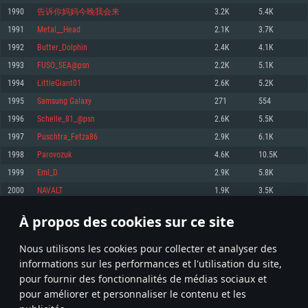
pas supportés)
1990
告诉你妈妈今晚我会来
3.2K
5.4K
Mémoire: 4 GB
Mémoire: 4 GB
Mémoire: 6 GB
1991
Metal__Head
2.1K
3.7K
Carte graphique supportant DirectX 11: AMD Radeon 77XX / NVIDIA
Carte graphique: NVIDIA 660 avec les derniers drivers (moins de 6 mois) /
GeForce GTX 660. La résolution minimale supportée par le jeu est de 720p
Carte graphique: Intel Iris Pro 5200 (Mac), ou analogue AMD/Nvidia. La
de même pour AMD (La résolution minimale supportée par le jeu est de
1992
Butter_Dolphin
2.4K
4.1K
résolution minimale supportée par le jeu est de 720p.
720p)
Connection: Connexion Internet à haut débit
1993
FUSO_SEA@psn
2.2K
5.1K
Connection: Connexion Internet à haut débit
Connection: Connexion Internet à haut débit
Disque dur: 23.1 Go (client minimal)
1994
LittleGiant01
2.6K
5.2K
Disque dur: 62,2 Go (client minimal)
Disque dur: 62,2 Go (client minimal)
1995
Samsung Galaxy
271
554
Recommandée
Recommandée
Recommandée
1996
Schelle_81_@psn
2.6K
5.5K
OS: Windows 10/11 (64 bit)
OS: Mac OS Big Sur 11.0 ou plus récent
OS: Ubuntu 20.04 64bit
1997
Puschtra_Fetza86
2.9K
6.1K
Processeur: Intel Core i5 ou Ryzen5 3600 et plus
1998
Parovozuk
4.6K
10.5K
Processeur: Core i7 (Les processeurs Intel Xeon ne sont pas supportés)
Processeur: Intel Core i7
Mémoire: 16 GB et plus
1999
Eml_D
2.9K
5.8K
Mémoire: 8 GB
Mémoire: 8 GB
Carte graphique supportant DirectX 11 ou plus et drivers: Nvidia GeForce
2000
NAVALT
1.9K
3.5K
1060 et plus, Radeon RX 570 et plus.
Carte graphique: Radeon Vega II ou plus avec support de Metal
Carte graphique: NVIDIA 1060 avec les derniers drivers (moins de 6 mois) /
de même pour AMD (Radeon RX 570) avec les derniers drivers de moins de
Connection: Connexion Internet à haut débit
Connection: Connexion Internet à haut débit
6 mois et supportant Vulkan
À propos des cookies sur ce site
99
100
101
200
Disque dur: 75.9 Go (client complet)
Disque dur: 62,2 Go (client complet)
Connection: Connexion Internet à haut débit
Nous utilisons les cookies pour collecter et analyser des
Disque dur: 60,2 Go (client complet)
* Classement mis à jour quotidiennement
informations sur les performances et l'utilisation du site,
pour fournir des fonctionnalités de médias sociaux et
pour améliorer et personnaliser le contenu et les