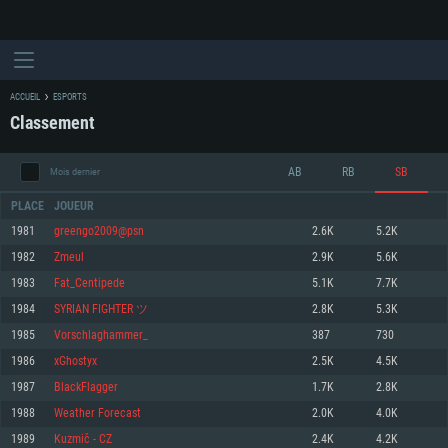
ACCUEIL
ESPORTS
Classement
AB
RB
SB
Mois dernier
PLACE
JOUEUR
1981
greengo2009@psn
2.6K
5.2K
1982
Zmeul
2.9K
5.6K
CONFIGURATION SYSTÈME REQUISE
1983
Fat_Centipede
5.1K
7.7K
1984
SYRIAN FIGHTER ツ
2.8K
5.3K
Pour PC
Pour MAC
1985
Vorschlaghammer_
387
730
Pour Linux
1986
xGhostyx
2.5K
4.5K
Minimum
Minimum
Minimum
1987
BlackFlagger
1.7K
2.8K
OS: Windows 10 (64 bit)
OS: Mac OS Big Sur 11.0 ou plus récent
OS: Les configurations Linux 64 bits les plus modernes
1988
Weather Forecast
2.0K
4.0K
1989
Kuzmič - CZ
2.4K
4.2K
Processeur: Dual-Core 2.2 GHz
Processeur: Core i5, minimum 2.2GHz (Les processeurs Intel Xeon ne sont
Processeur: Dual-Core 2.4 GHz