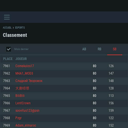
ACCUEIL
ESPORTS
Classement
AB
RB
SB
Mois dernier
PLACE
JOUEUR
7961
Comekulos17
80
126
7962
M4A1_MOD3
80
147
CONFIGURATION SYSTÈME REQUISE
7963
Сладкий Творожок
80
148
7964
大唐经理
80
128
Pour PC
Pour MAC
7965
BiliBiIi
80
113
Pour Linux
7966
LentCrown
80
156
Minimum
Minimum
Minimum
7967
soovitus123@psn
80
159
OS: Windows 10 (64 bit)
OS: Mac OS Big Sur 11.0 ou plus récent
OS: Les configurations Linux 64 bits les plus modernes
7968
Pzgr
80
122
7969
Adam_elmaroc
80
152
Processeur: Dual-Core 2.2 GHz
Processeur: Core i5, minimum 2.2GHz (Les processeurs Intel Xeon ne sont
Processeur: Dual-Core 2.4 GHz