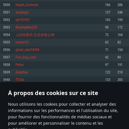
pas supportés)
5930
Hayah_Corleone
166
286
Mémoire: 4 GB
Mémoire: 4 GB
Mémoire: 6 GB
5931
wusangui
137
246
Carte graphique supportant DirectX 11: AMD Radeon 77XX / NVIDIA
Carte graphique: NVIDIA 660 avec les derniers drivers (moins de 6 mois) /
GeForce GTX 660. La résolution minimale supportée par le jeu est de 720p
Carte graphique: Intel Iris Pro 5200 (Mac), ou analogue AMD/Nvidia. La
de même pour AMD (La résolution minimale supportée par le jeu est de
5932
xyf181927
103
195
résolution minimale supportée par le jeu est de 720p.
720p)
Connection: Connexion Internet à haut débit
5933
BlazingMan255
90
172
Connection: Connexion Internet à haut débit
Connection: Connexion Internet à haut débit
Disque dur: 23.1 Go (client minimal)
5934
上杉绘梨衣-五目炒饭之神
72
164
Disque dur: 62,2 Go (client minimal)
Disque dur: 62,2 Go (client minimal)
5935
lomos131
62
82
Recommandée
Recommandée
Recommandée
5936
ghost_alex74394
71
154
OS: Windows 10/11 (64 bit)
OS: Mac OS Big Sur 11.0 ou plus récent
OS: Ubuntu 20.04 64bit
5937
Fire_Dog_Lord
42
80
Processeur: Intel Core i5 ou Ryzen5 3600 et plus
5938
Pytoo
97
191
Processeur: Core i7 (Les processeurs Intel Xeon ne sont pas supportés)
Processeur: Intel Core i7
Mémoire: 16 GB et plus
5939
Aikazhan
122
210
Mémoire: 8 GB
Mémoire: 8 GB
Carte graphique supportant DirectX 11 ou plus et drivers: Nvidia GeForce
5940
TT33a
133
283
1060 et plus, Radeon RX 570 et plus.
Carte graphique: Radeon Vega II ou plus avec support de Metal
Carte graphique: NVIDIA 1060 avec les derniers drivers (moins de 6 mois) /
de même pour AMD (Radeon RX 570) avec les derniers drivers de moins de
Connection: Connexion Internet à haut débit
Connection: Connexion Internet à haut débit
6 mois et supportant Vulkan
À propos des cookies sur ce site
296
297
298
397
Disque dur: 75.9 Go (client complet)
Disque dur: 62,2 Go (client complet)
Connection: Connexion Internet à haut débit
Nous utilisons les cookies pour collecter et analyser des
Disque dur: 60,2 Go (client complet)
* Classement mis à jour quotidiennement
informations sur les performances et l'utilisation du site,
pour fournir des fonctionnalités de médias sociaux et
pour améliorer et personnaliser le contenu et les