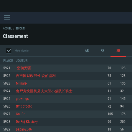
ACCUEIL
ESPORTS
Classement
AB
RB
SB
Mois dernier
PLACE
JOUEUR
5921
-皇朝无疆-
70
128
5922
吉吉国财政部长 说的盗利
75
128
CONFIGURATION SYSTÈME REQUISE
5923
Milnals-
61
136
5924
食尸鬼快慢机屠夫大熊小猫队长骑士
11
32
Pour PC
Pour MAC
5925
glowings
91
145
Pour Linux
5926
ttttt dfcdfc
72
94
Minimum
Minimum
Minimum
5927
ColiBri
105
176
OS: Windows 10 (64 bit)
OS: Mac OS Big Sur 11.0 ou plus récent
OS: Les configurations Linux 64 bits les plus modernes
5928
DejRej Klasický
90
209
5929
papao2546
18
56
Processeur: Dual-Core 2.2 GHz
Processeur: Core i5, minimum 2.2GHz (Les processeurs Intel Xeon ne sont
Processeur: Dual-Core 2.4 GHz