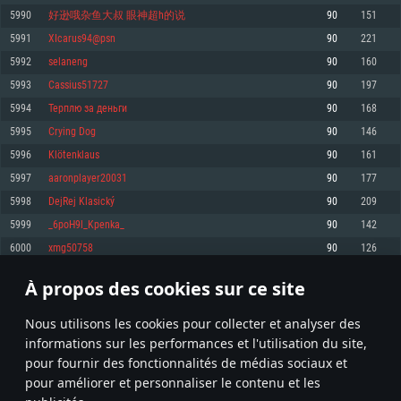
pas supportés)
5990
好逊哦杂鱼大叔 眼神超h的说
90
151
Mémoire: 4 GB
Mémoire: 4 GB
Mémoire: 6 GB
5991
XIcarus94@psn
90
221
Carte graphique supportant DirectX 11: AMD Radeon 77XX / NVIDIA
Carte graphique: NVIDIA 660 avec les derniers drivers (moins de 6 mois) /
GeForce GTX 660. La résolution minimale supportée par le jeu est de 720p
Carte graphique: Intel Iris Pro 5200 (Mac), ou analogue AMD/Nvidia. La
de même pour AMD (La résolution minimale supportée par le jeu est de
5992
selaneng
90
160
résolution minimale supportée par le jeu est de 720p.
720p)
Connection: Connexion Internet à haut débit
5993
Cassius51727
90
197
Connection: Connexion Internet à haut débit
Connection: Connexion Internet à haut débit
Disque dur: 23.1 Go (client minimal)
5994
Терплю за деньги
90
168
Disque dur: 62,2 Go (client minimal)
Disque dur: 62,2 Go (client minimal)
5995
Crying Dog
90
146
Recommandée
Recommandée
Recommandée
5996
Klötenklaus
90
161
OS: Windows 10/11 (64 bit)
OS: Mac OS Big Sur 11.0 ou plus récent
OS: Ubuntu 20.04 64bit
5997
aaronplayer20031
90
177
Processeur: Intel Core i5 ou Ryzen5 3600 et plus
5998
DejRej Klasický
90
209
Processeur: Core i7 (Les processeurs Intel Xeon ne sont pas supportés)
Processeur: Intel Core i7
Mémoire: 16 GB et plus
5999
_6poH9l_Kpenka_
90
142
Mémoire: 8 GB
Mémoire: 8 GB
Carte graphique supportant DirectX 11 ou plus et drivers: Nvidia GeForce
6000
xmg50758
90
126
1060 et plus, Radeon RX 570 et plus.
Carte graphique: Radeon Vega II ou plus avec support de Metal
Carte graphique: NVIDIA 1060 avec les derniers drivers (moins de 6 mois) /
de même pour AMD (Radeon RX 570) avec les derniers drivers de moins de
Connection: Connexion Internet à haut débit
Connection: Connexion Internet à haut débit
6 mois et supportant Vulkan
À propos des cookies sur ce site
299
300
301
400
Disque dur: 75.9 Go (client complet)
Disque dur: 62,2 Go (client complet)
Connection: Connexion Internet à haut débit
Nous utilisons les cookies pour collecter et analyser des
Disque dur: 60,2 Go (client complet)
* Classement mis à jour quotidiennement
informations sur les performances et l'utilisation du site,
pour fournir des fonctionnalités de médias sociaux et
pour améliorer et personnaliser le contenu et les