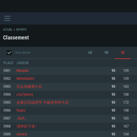
ACCUEIL
ESPORTS
Classement
AB
RB
SB
Mois dernier
PLACE
JOUEUR
5981
Maxakai
90
139
5982
MehdiQadiri
90
139
CONFIGURATION SYSTÈME REQUISE
5983
玖幺传媒蒋介石
90
163
5984
u1p7yhnrnj
90
108
Pour PC
Pour MAC
5985
金黄沙百战穿甲 不破美帝终不还
90
172
Pour Linux
5986
flugos
90
148
Minimum
Minimum
Minimum
5987
_Butt_
90
165
OS: Windows 10 (64 bit)
OS: Mac OS Big Sur 11.0 ou plus récent
OS: Les configurations Linux 64 bits les plus modernes
5988
演绎折子戏丶
90
167
5989
ahmed-
90
154
Processeur: Dual-Core 2.2 GHz
Processeur: Core i5, minimum 2.2GHz (Les processeurs Intel Xeon ne sont
Processeur: Dual-Core 2.4 GHz