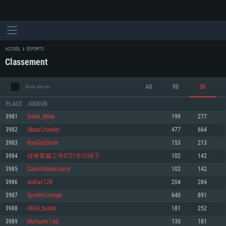
ACCUEIL
ESPORTS
Classement
AB
RB
SB
Mois dernier
PLACE
JOUEUR
3981
Sushi_Mika
199
277
3982
SkaarCrawler
477
664
CONFIGURATION SYSTÈME REQUISE
3983
BoyGuyDude
153
213
3984
传奇客服工号0721丰川祥子
102
142
Pour PC
Pour MAC
3985
GasAllAppleJuice
102
142
Pour Linux
3986
sodiac128
204
284
Minimum
Minimum
Minimum
3987
SpyderLounge
640
891
OS: Windows 10 (64 bit)
OS: Mac OS Big Sur 11.0 ou plus récent
OS: Les configurations Linux 64 bits les plus modernes
3988
HIGH_buddy
181
252
3989
Mutsumi I 睦
130
181
Processeur: Dual-Core 2.2 GHz
Processeur: Core i5, minimum 2.2GHz (Les processeurs Intel Xeon ne sont
Processeur: Dual-Core 2.4 GHz