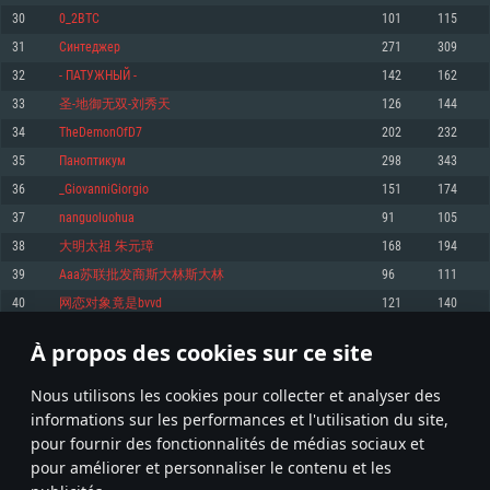
pas supportés)
30
0_2BTC
101
115
Mémoire: 4 GB
Mémoire: 4 GB
Mémoire: 6 GB
31
Синтеджер
271
309
Carte graphique supportant DirectX 11: AMD Radeon 77XX / NVIDIA
Carte graphique: NVIDIA 660 avec les derniers drivers (moins de 6 mois) /
GeForce GTX 660. La résolution minimale supportée par le jeu est de 720p
Carte graphique: Intel Iris Pro 5200 (Mac), ou analogue AMD/Nvidia. La
de même pour AMD (La résolution minimale supportée par le jeu est de
32
- ПАТУЖНЫЙ -
142
162
résolution minimale supportée par le jeu est de 720p.
720p)
Connection: Connexion Internet à haut débit
33
圣-地御无双-刘秀天
126
144
Connection: Connexion Internet à haut débit
Connection: Connexion Internet à haut débit
Disque dur: 23.1 Go (client minimal)
34
TheDemonOfD7
202
232
Disque dur: 62,2 Go (client minimal)
Disque dur: 62,2 Go (client minimal)
35
Паноптикум
298
343
Recommandée
Recommandée
Recommandée
36
_GiovanniGiorgio
151
174
OS: Windows 10/11 (64 bit)
OS: Mac OS Big Sur 11.0 ou plus récent
OS: Ubuntu 20.04 64bit
37
nanguoluohua
91
105
Processeur: Intel Core i5 ou Ryzen5 3600 et plus
38
大明太祖 朱元璋
168
194
Processeur: Core i7 (Les processeurs Intel Xeon ne sont pas supportés)
Processeur: Intel Core i7
Mémoire: 16 GB et plus
39
Aaa苏联批发商斯大林斯大林
96
111
Mémoire: 8 GB
Mémoire: 8 GB
Carte graphique supportant DirectX 11 ou plus et drivers: Nvidia GeForce
40
网恋对象竟是bvvd
121
140
1060 et plus, Radeon RX 570 et plus.
Carte graphique: Radeon Vega II ou plus avec support de Metal
Carte graphique: NVIDIA 1060 avec les derniers drivers (moins de 6 mois) /
de même pour AMD (Radeon RX 570) avec les derniers drivers de moins de
Connection: Connexion Internet à haut débit
Connection: Connexion Internet à haut débit
6 mois et supportant Vulkan
À propos des cookies sur ce site
1
2
3
102
Disque dur: 75.9 Go (client complet)
Disque dur: 62,2 Go (client complet)
Connection: Connexion Internet à haut débit
Nous utilisons les cookies pour collecter et analyser des
Disque dur: 60,2 Go (client complet)
* Classement mis à jour quotidiennement
informations sur les performances et l'utilisation du site,
pour fournir des fonctionnalités de médias sociaux et
pour améliorer et personnaliser le contenu et les