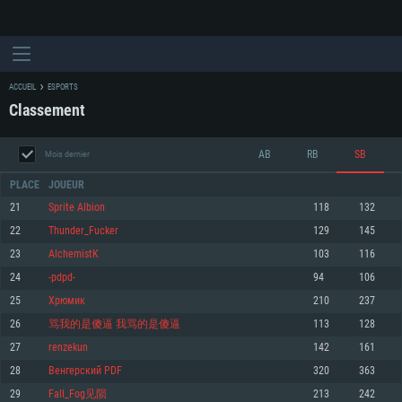
ACCUEIL
ESPORTS
Classement
AB
RB
SB
Mois dernier
PLACE
JOUEUR
21
Sprite Albion
118
132
22
Thunder_Fucker
129
145
CONFIGURATION SYSTÈME REQUISE
23
AlchemistK
103
116
24
-pdpd-
94
106
Pour PC
Pour MAC
25
Хрюмик
210
237
Pour Linux
26
骂我的是傻逼 我骂的是傻逼
113
128
Minimum
Minimum
Minimum
27
renzekun
142
161
OS: Windows 10 (64 bit)
OS: Mac OS Big Sur 11.0 ou plus récent
OS: Les configurations Linux 64 bits les plus modernes
28
Венгерский PDF
320
363
29
Fall_Fog见陨
213
242
Processeur: Dual-Core 2.2 GHz
Processeur: Core i5, minimum 2.2GHz (Les processeurs Intel Xeon ne sont
Processeur: Dual-Core 2.4 GHz