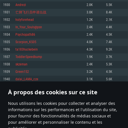
pas supportés)
1930
Andrezi
2.8K
5.5K
Mémoire: 4 GB
Mémoire: 4 GB
Mémoire: 6 GB
1931
亡牌飞行员申请出战
3.8K
8.4K
Carte graphique supportant DirectX 11: AMD Radeon 77XX / NVIDIA
Carte graphique: NVIDIA 660 avec les derniers drivers (moins de 6 mois) /
GeForce GTX 660. La résolution minimale supportée par le jeu est de 720p
Carte graphique: Intel Iris Pro 5200 (Mac), ou analogue AMD/Nvidia. La
de même pour AMD (La résolution minimale supportée par le jeu est de
1932
holyforehead
1.2K
2.1K
résolution minimale supportée par le jeu est de 720p.
720p)
Connection: Connexion Internet à haut débit
1933
In_Your_Souls@psn
2.4K
4.4K
Connection: Connexion Internet à haut débit
Connection: Connexion Internet à haut débit
Disque dur: 23.1 Go (client minimal)
1934
Psychopath86
2.4K
4.5K
Disque dur: 62,2 Go (client minimal)
Disque dur: 62,2 Go (client minimal)
1935
Scorpion_KS05
4.0K
7.4K
Recommandée
Recommandée
Recommandée
1936
ta183huckebein
4.3K
9.2K
OS: Windows 10/11 (64 bit)
OS: Mac OS Big Sur 11.0 ou plus récent
OS: Ubuntu 20.04 64bit
1937
ToddlerSpeedbump
1.9K
3.7K
Processeur: Intel Core i5 ou Ryzen5 3600 et plus
1938
skzeman
2.4K
5.3K
Processeur: Core i7 (Les processeurs Intel Xeon ne sont pas supportés)
Processeur: Intel Core i7
Mémoire: 16 GB et plus
1939
Green152
3.2K
4.5K
Mémoire: 8 GB
Mémoire: 8 GB
Carte graphique supportant DirectX 11 ou plus et drivers: Nvidia GeForce
1940
dalai_LAMA_cze
3.1K
5.6K
1060 et plus, Radeon RX 570 et plus.
Carte graphique: Radeon Vega II ou plus avec support de Metal
Carte graphique: NVIDIA 1060 avec les derniers drivers (moins de 6 mois) /
de même pour AMD (Radeon RX 570) avec les derniers drivers de moins de
Connection: Connexion Internet à haut débit
Connection: Connexion Internet à haut débit
6 mois et supportant Vulkan
À propos des cookies sur ce site
96
97
98
197
Disque dur: 75.9 Go (client complet)
Disque dur: 62,2 Go (client complet)
Connection: Connexion Internet à haut débit
Nous utilisons les cookies pour collecter et analyser des
Disque dur: 60,2 Go (client complet)
* Classement mis à jour quotidiennement
informations sur les performances et l'utilisation du site,
pour fournir des fonctionnalités de médias sociaux et
pour améliorer et personnaliser le contenu et les