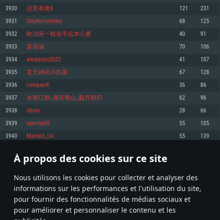
pas supportés)
3930
这里有老6
121
231
Mémoire: 4 GB
Mémoire: 4 GB
Mémoire: 6 GB
3931
OnlyKyriotetes
68
125
Carte graphique supportant DirectX 11: AMD Radeon 77XX / NVIDIA
Carte graphique: NVIDIA 660 avec les derniers drivers (moins de 6 mois) /
GeForce GTX 660. La résolution minimale supportée par le jeu est de 720p
Carte graphique: Intel Iris Pro 5200 (Mac), ou analogue AMD/Nvidia. La
de même pour AMD (La résolution minimale supportée par le jeu est de
3932
欧泊第一狙击手志木心夏
40
91
résolution minimale supportée par le jeu est de 720p.
720p)
Connection: Connexion Internet à haut débit
3933
裴语涵
70
106
Connection: Connexion Internet à haut débit
Connection: Connexion Internet à haut débit
Disque dur: 23.1 Go (client minimal)
3934
alexjason2022
41
107
Disque dur: 62,2 Go (client minimal)
Disque dur: 62,2 Go (client minimal)
3935
玄天神武小扒菜
67
128
Recommandée
Recommandée
Recommandée
3936
conquerK
36
86
OS: Windows 10/11 (64 bit)
OS: Mac OS Big Sur 11.0 ou plus récent
OS: Ubuntu 20.04 64bit
3937
水寒江静_满目青山_载月明归
62
96
Processeur: Intel Core i5 ou Ryzen5 3600 et plus
3938
obray
28
66
Processeur: Core i7 (Les processeurs Intel Xeon ne sont pas supportés)
Processeur: Intel Core i7
Mémoire: 16 GB et plus
3939
usarmy00
55
105
Mémoire: 8 GB
Mémoire: 8 GB
Carte graphique supportant DirectX 11 ou plus et drivers: Nvidia GeForce
3940
Maxvell_UA
55
139
1060 et plus, Radeon RX 570 et plus.
Carte graphique: Radeon Vega II ou plus avec support de Metal
Carte graphique: NVIDIA 1060 avec les derniers drivers (moins de 6 mois) /
de même pour AMD (Radeon RX 570) avec les derniers drivers de moins de
Connection: Connexion Internet à haut débit
Connection: Connexion Internet à haut débit
6 mois et supportant Vulkan
À propos des cookies sur ce site
196
197
198
297
Disque dur: 75.9 Go (client complet)
Disque dur: 62,2 Go (client complet)
Connection: Connexion Internet à haut débit
Nous utilisons les cookies pour collecter et analyser des
Disque dur: 60,2 Go (client complet)
* Classement mis à jour quotidiennement
informations sur les performances et l'utilisation du site,
pour fournir des fonctionnalités de médias sociaux et
pour améliorer et personnaliser le contenu et les