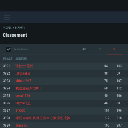
ACCUEIL
ESPORTS
Classement
AB
RB
SB
Mois dernier
PLACE
JOUEUR
3921
珍徳士 尼鸭
84
163
3922
_t9tb9uks8
38
59
CONFIGURATION SYSTÈME REQUISE
3923
Mrbob1947
75
107
3924
我迪迦在东北#15
68
112
Pour PC
Pour MAC
3925
cesar1546
40
106
Pour Linux
3926
Sigma叶总
46
88
Minimum
Minimum
Minimum
3927
STKKX
101
196
OS: Windows 10 (64 bit)
OS: Mac OS Big Sur 11.0 ou plus récent
OS: Les configurations Linux 64 bits les plus modernes
3928
迷惘为道幻真难分身本心素疯念成神
112
218
3929
Jfunes-5
105
207
Processeur: Dual-Core 2.2 GHz
Processeur: Core i5, minimum 2.2GHz (Les processeurs Intel Xeon ne sont
Processeur: Dual-Core 2.4 GHz