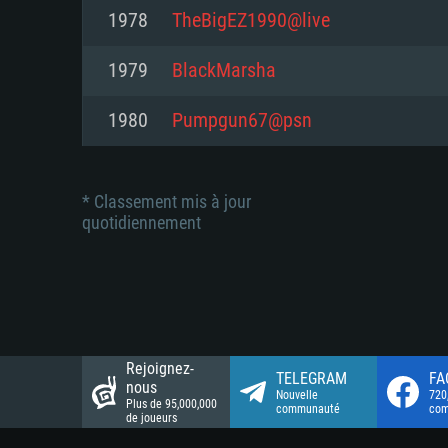
Connection: Connexion Internet 
Connection: Connexion Internet 
1978
TheBigEZ1990@live
Connection: Connexion Internet 
Disque dur: 23.1 Go (client mini
Disque dur: 62,2 Go (client mini
1979
BlackMarsha
Disque dur: 62,2 Go (client mini
1980
Pumpgun67@psn
* Classement mis à jour
quotidiennement
Rejoignez-
TELEGRAM
FA
nous
Nouvelle
720
Plus de 95,000,000
communauté
co
de joueurs