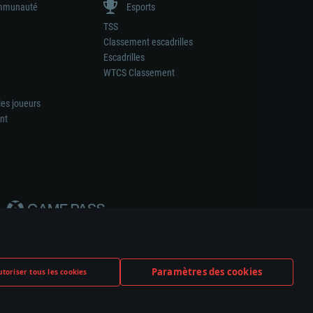
munauté
Esports
TSS
Classement escadrilles
Escadrilles
WTCS Classement
les joueurs
nt
Paramètres des cookies
toriser tous les cookies
ation de tout fabricant d’armes ou de véhicule.
ramètres relatifs aux cookies
Support client