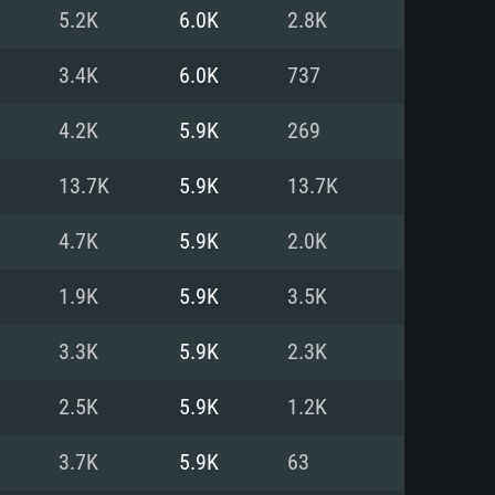
Pour Linux
5.2K
6.0K
2.8K
e
e
e
3.4K
6.0K
737
4.2K
5.9K
269
 (64 bit)
r 11.0 ou plus récent
64bit
13.7K
5.9K
13.7K
Core i5 ou Ryzen5 3600 et plus
i7 (Les processeurs Intel Xeon
Core i7
4.7K
5.9K
2.0K
rtés)
 plus
1.9K
5.9K
3.5K
upportant DirectX 11 ou plus et
NVIDIA 1060 avec les derniers
3.3K
5.9K
2.3K
eForce 1060 et plus, Radeon RX
Radeon Vega II ou plus avec
e 6 mois) / de même pour AMD
vec les derniers drivers de
2.5K
5.9K
1.2K
t supportant Vulkan
xion Internet à haut débit
xion Internet à haut débit
3.7K
5.9K
63