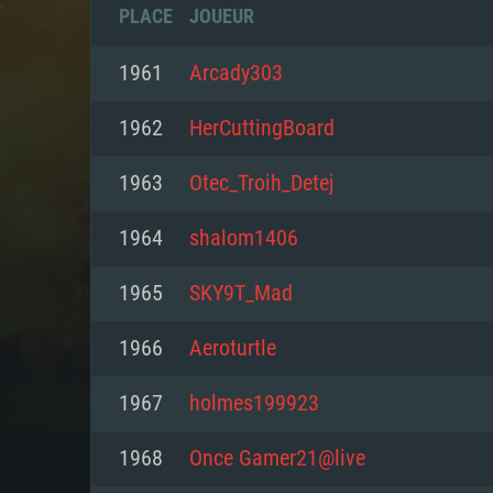
PLACE
JOUEUR
1961
Arcady303
1962
HerCuttingBoard
1963
Otec_Troih_Detej
1964
shalom1406
1965
SKY9T_Mad
1966
Aeroturtle
CONFIGU
1967
holmes199923
1968
Once Gamer21@live