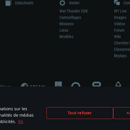
Didacticiels
Atelier
Com
War Thunder CDK
WT Live
Camouflages
Images
Missions
Vidéos
Lieux
Forum
Modèles
Wiki
Chercher 
Classeme
Replays
mations sur les
Tout refuser
Au
nnalités de médias
signifie pas la participation au développement du jeu, le sponsoring ou à l’approb
blicités.
En
mes are the property of their respective owners.
Politique de confidentialité
Pa