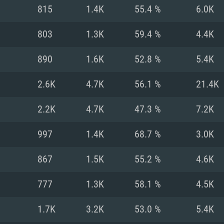
Pour MAC
815
1.4K
55.4 %
6.0K
Recommandé
Recommandé
Recommandé
803
1.3K
59.4 %
4.4K
890
1.6K
52.8 %
5.4K
 récent
its les plus
OS: Windows 10/11
OS: Mac OS Big Su
OS: Ubuntu 20.04 
2.6K
4.7K
56.1 %
21.4K
.2GHz (Les
Processeur: Intel 
Processeur: Core 
Processeur: Intel 
2.2K
4.7K
47.3 %
7.2K
pas supportés)
ne sont pas suppo
Mémoire: 16 GB et
Mémoire: 8 GB
997
1.4K
68.7 %
3.0K
Mémoire: 8 GB
ectX 11: AMD
Carte graphique s
Carte graphique: 
867
1.5K
55.2 %
4.6K
GTX 660. La
200 (Mac), ou
c les derniers
drivers: Nvidia G
Carte graphique: 
drivers (moins d
r le jeu est de
tion minimale
 même pour AMD
570 et plus.
support de Metal
(Radeon RX 570) a
777
1.3K
58.1 %
4.5K
.
e par le jeu est
moins de 6 mois e
Connection: Conne
Connection: Conne
1.7K
3.2K
53.0 %
5.4K