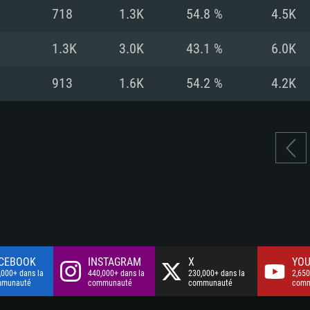
à haut débit
à haut débit
Connection: Conne
Disque dur: 75.9 G
Disque dur: 62,2 G
718
1.3K
54.8 %
4.5K
à haut débit
mal)
mal)
Disque dur: 60,2 G
1.3K
3.0K
43.1 %
6.0K
mal)
913
1.6K
54.2 %
4.2K
CEBOOK
INSTAGRAM
X
YOU
,000+ dans la
440,000+ dans la
230,000+ dans la
2,650
mmunauté
communauté
communauté
comm