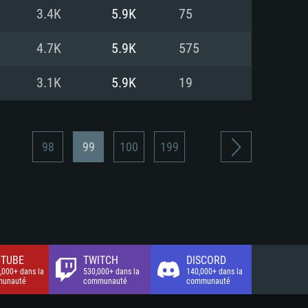
xion Internet à haut débit
o (client complet)
o (client complet)
3.4K
5.9K
75
o (client complet)
4.7K
5.9K
575
3.1K
5.9K
19
98
99
100
199
TUBE
TWITCH
DISCORD
,000+ dans la
530,000+ dans la
140,000+ dans la
unauté
communauté
communauté