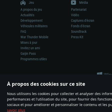
Jeu
Média
A propos du jeu
Partenariat
Actualités
Vidéo
Développement
Captures d'écran
Véhicules militaires
Fonds d'écran
FAQ
Soundtrack
War Thunder Mobile
Press Kit
Mises à jour
Invitez un ami
Gaijin Pass
Programmes utiles
À propos des cookies sur ce site
Nous utilisons les cookies pour collecter et analyser des infor
performances et l'utilisation du site, pour fournir des fonctio
La représentation d’une arme ou d’un véhicule réel dans ce jeu ne 
sociaux et pour améliorer et personnaliser le contenu et les pu
© 2011—2026 Gaijin Games Kft. All trademarks, logos and brand na
savoir plus
Termes et conditions
Conditions du service