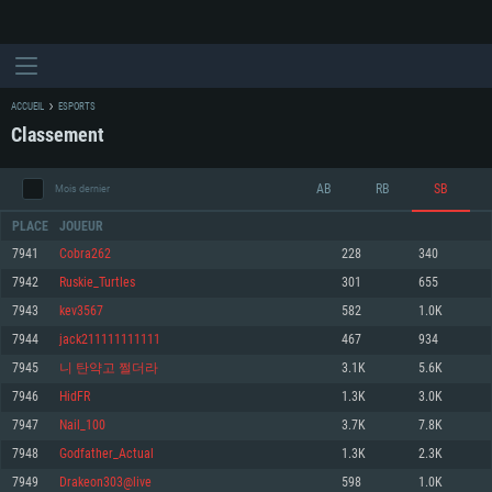
ACCUEIL
ESPORTS
Classement
AB
RB
SB
Mois dernier
PLACE
JOUEUR
7941
Cobra262
228
340
7942
Ruskie_Turtles
301
655
CONFIGURATION SYSTÈME REQUISE
7943
kev3567
582
1.0K
7944
jack211111111111
467
934
Pour PC
Pour MAC
7945
니 탄약고 쩔더라
3.1K
5.6K
Pour Linux
7946
HidFR
1.3K
3.0K
Minimum
Minimum
Minimum
7947
Nail_100
3.7K
7.8K
OS: Windows 10 (64 bit)
OS: Mac OS Big Sur 11.0 ou plus récent
OS: Les configurations Linux 64 bits les plus modernes
7948
Godfather_Actual
1.3K
2.3K
7949
Drakeon303@live
598
1.0K
Processeur: Dual-Core 2.2 GHz
Processeur: Core i5, minimum 2.2GHz (Les processeurs Intel Xeon ne sont
Processeur: Dual-Core 2.4 GHz