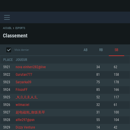
ACCUEIL
ESPORTS
Classement
AB
RB
SB
Mois dernier
PLACE
JOUEUR
5921
nova einheri282@live
34
62
5922
Gurutan777
81
158
CONFIGURATION SYSTÈME REQUISE
5923
Saryarka09
75
178
5924
FilozoFF
85
166
Pour PC
Pour MAC
5925
_N_O_O_B_A_S_
52
117
Pour Linux
5926
wilmaciel
32
61
Minimum
Minimum
Minimum
5927
超电磁炮_御坂美琴
31
100
OS: Windows 10 (64 bit)
OS: Mac OS Big Sur 11.0 ou plus récent
OS: Les configurations Linux 64 bits les plus modernes
5928
alfie297@psn
55
104
5929
Dizzy Venture
14
42
Processeur: Dual-Core 2.2 GHz
Processeur: Core i5, minimum 2.2GHz (Les processeurs Intel Xeon ne sont
Processeur: Dual-Core 2.4 GHz