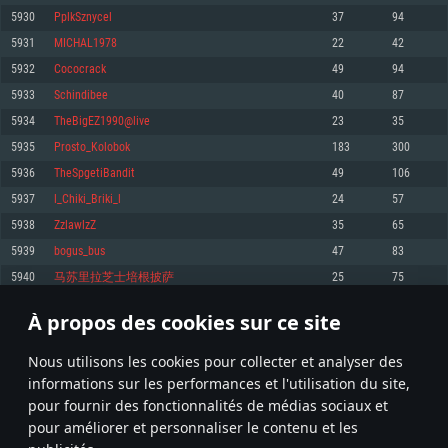
pas supportés)
5930
PplkSznycel
37
94
Mémoire: 4 GB
Mémoire: 4 GB
Mémoire: 6 GB
5931
MICHAL1978
22
42
Carte graphique supportant DirectX 11: AMD Radeon 77XX / NVIDIA
Carte graphique: NVIDIA 660 avec les derniers drivers (moins de 6 mois) /
GeForce GTX 660. La résolution minimale supportée par le jeu est de 720p
Carte graphique: Intel Iris Pro 5200 (Mac), ou analogue AMD/Nvidia. La
de même pour AMD (La résolution minimale supportée par le jeu est de
5932
Cococrack
49
94
résolution minimale supportée par le jeu est de 720p.
720p)
Connection: Connexion Internet à haut débit
5933
Schindibee
40
87
Connection: Connexion Internet à haut débit
Connection: Connexion Internet à haut débit
Disque dur: 23.1 Go (client minimal)
5934
TheBigEZ1990@live
23
35
Disque dur: 62,2 Go (client minimal)
Disque dur: 62,2 Go (client minimal)
5935
Prosto_Kolobok
183
300
Recommandée
Recommandée
Recommandée
5936
TheSpgetiBandit
49
106
OS: Windows 10/11 (64 bit)
OS: Mac OS Big Sur 11.0 ou plus récent
OS: Ubuntu 20.04 64bit
5937
l_Chiki_Briki_l
24
57
Processeur: Intel Core i5 ou Ryzen5 3600 et plus
5938
ZzlawlzZ
35
65
Processeur: Core i7 (Les processeurs Intel Xeon ne sont pas supportés)
Processeur: Intel Core i7
Mémoire: 16 GB et plus
5939
bogus_bus
47
83
Mémoire: 8 GB
Mémoire: 8 GB
Carte graphique supportant DirectX 11 ou plus et drivers: Nvidia GeForce
5940
马苏里拉芝士培根披萨
25
75
1060 et plus, Radeon RX 570 et plus.
Carte graphique: Radeon Vega II ou plus avec support de Metal
Carte graphique: NVIDIA 1060 avec les derniers drivers (moins de 6 mois) /
de même pour AMD (Radeon RX 570) avec les derniers drivers de moins de
Connection: Connexion Internet à haut débit
Connection: Connexion Internet à haut débit
6 mois et supportant Vulkan
À propos des cookies sur ce site
296
297
298
397
Disque dur: 75.9 Go (client complet)
Disque dur: 62,2 Go (client complet)
Connection: Connexion Internet à haut débit
Nous utilisons les cookies pour collecter et analyser des
Disque dur: 60,2 Go (client complet)
* Classement mis à jour quotidiennement
informations sur les performances et l'utilisation du site,
pour fournir des fonctionnalités de médias sociaux et
pour améliorer et personnaliser le contenu et les