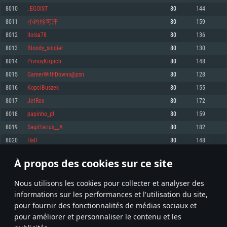
pas supportés)
8010
_EGOIST
80
144
Mémoire: 4 GB
Mémoire: 4 GB
Mémoire: 6 GB
8011
小约翰可汗
80
159
Carte graphique supportant DirectX 11: AMD Radeon 77XX / NVIDIA
Carte graphique: NVIDIA 660 avec les derniers drivers (moins de 6 mois) /
GeForce GTX 660. La résolution minimale supportée par le jeu est de 720p
Carte graphique: Intel Iris Pro 5200 (Mac), ou analogue AMD/Nvidia. La
de même pour AMD (La résolution minimale supportée par le jeu est de
8012
llolsa78
80
136
résolution minimale supportée par le jeu est de 720p.
720p)
Connection: Connexion Internet à haut débit
8013
Bloody_soldier
80
130
Connection: Connexion Internet à haut débit
Connection: Connexion Internet à haut débit
Disque dur: 23.1 Go (client minimal)
8014
PivnoyKirpich
80
148
Disque dur: 62,2 Go (client minimal)
Disque dur: 62,2 Go (client minimal)
8015
GamerWithDowns@psn
80
128
Recommandée
Recommandée
Recommandée
8016
KopciBuszek
80
155
OS: Windows 10/11 (64 bit)
OS: Mac OS Big Sur 11.0 ou plus récent
OS: Ubuntu 20.04 64bit
8017
JetRex
80
172
Processeur: Intel Core i5 ou Ryzen5 3600 et plus
8018
papinho_pt
80
159
Processeur: Core i7 (Les processeurs Intel Xeon ne sont pas supportés)
Processeur: Intel Core i7
Mémoire: 16 GB et plus
8019
Sagittarius__A
80
182
Mémoire: 8 GB
Mémoire: 8 GB
Carte graphique supportant DirectX 11 ou plus et drivers: Nvidia GeForce
8020
HaD
80
148
1060 et plus, Radeon RX 570 et plus.
Carte graphique: Radeon Vega II ou plus avec support de Metal
Carte graphique: NVIDIA 1060 avec les derniers drivers (moins de 6 mois) /
de même pour AMD (Radeon RX 570) avec les derniers drivers de moins de
Connection: Connexion Internet à haut débit
Connection: Connexion Internet à haut débit
6 mois et supportant Vulkan
À propos des cookies sur ce site
400
401
402
501
Disque dur: 75.9 Go (client complet)
Disque dur: 62,2 Go (client complet)
Connection: Connexion Internet à haut débit
Nous utilisons les cookies pour collecter et analyser des
Disque dur: 60,2 Go (client complet)
* Classement mis à jour quotidiennement
informations sur les performances et l'utilisation du site,
pour fournir des fonctionnalités de médias sociaux et
pour améliorer et personnaliser le contenu et les