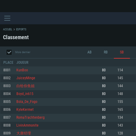
ACCUEIL
ESPORTS
Classement
AB
RB
SB
Mois dernier
PLACE
JOUEUR
8001
KunBoo
80
114
8002
JuiceyMinge
80
145
CONFIGURATION SYSTÈME REQUISE
8003
白给你鱼姐
80
144
8004
Boyd_in615
80
148
Pour PC
Pour MAC
8005
Bola_De_Fogo
80
155
Pour Linux
8006
KyleKermet
80
165
Minimum
Minimum
Minimum
8007
RomaTrachtenberg
80
134
OS: Windows 10 (64 bit)
OS: Mac OS Big Sur 11.0 ou plus récent
OS: Les configurations Linux 64 bits les plus modernes
8008
LivinAmmonite
80
143
8009
大唐经理
80
128
Processeur: Dual-Core 2.2 GHz
Processeur: Core i5, minimum 2.2GHz (Les processeurs Intel Xeon ne sont
Processeur: Dual-Core 2.4 GHz