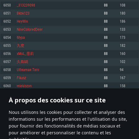
pas supportés)
6050
_313239098
88
108
Mémoire: 4 GB
Mémoire: 4 GB
Mémoire: 6 GB
6051
Bkbk123
88
180
Carte graphique supportant DirectX 11: AMD Radeon 77XX / NVIDIA
Carte graphique: NVIDIA 660 avec les derniers drivers (moins de 6 mois) /
GeForce GTX 660. La résolution minimale supportée par le jeu est de 720p
Carte graphique: Intel Iris Pro 5200 (Mac), ou analogue AMD/Nvidia. La
de même pour AMD (La résolution minimale supportée par le jeu est de
6052
HeyWin
88
186
résolution minimale supportée par le jeu est de 720p.
720p)
Connection: Connexion Internet à haut débit
6053
NineColoredDeer
88
133
Connection: Connexion Internet à haut débit
Connection: Connexion Internet à haut débit
Disque dur: 23.1 Go (client minimal)
6054
Мyра
88
173
Disque dur: 62,2 Go (client minimal)
Disque dur: 62,2 Go (client minimal)
6055
九度
88
182
Recommandée
Recommandée
Recommandée
6056
xMoL_墨莉
88
160
OS: Windows 10/11 (64 bit)
OS: Mac OS Big Sur 11.0 ou plus récent
OS: Ubuntu 20.04 64bit
6057
久島鷗
88
102
Processeur: Intel Core i5 ou Ryzen5 3600 et plus
6058
Ultяаmаи Тαго
88
94
Processeur: Core i7 (Les processeurs Intel Xeon ne sont pas supportés)
Processeur: Intel Core i7
Mémoire: 16 GB et plus
6059
Fikusz
88
167
Mémoire: 8 GB
Mémoire: 8 GB
Carte graphique supportant DirectX 11 ou plus et drivers: Nvidia GeForce
6060
miekiszon
88
158
1060 et plus, Radeon RX 570 et plus.
Carte graphique: Radeon Vega II ou plus avec support de Metal
Carte graphique: NVIDIA 1060 avec les derniers drivers (moins de 6 mois) /
de même pour AMD (Radeon RX 570) avec les derniers drivers de moins de
Connection: Connexion Internet à haut débit
Connection: Connexion Internet à haut débit
6 mois et supportant Vulkan
À propos des cookies sur ce site
302
303
304
403
Disque dur: 75.9 Go (client complet)
Disque dur: 62,2 Go (client complet)
Connection: Connexion Internet à haut débit
Nous utilisons les cookies pour collecter et analyser des
Disque dur: 60,2 Go (client complet)
* Classement mis à jour quotidiennement
informations sur les performances et l'utilisation du site,
pour fournir des fonctionnalités de médias sociaux et
pour améliorer et personnaliser le contenu et les