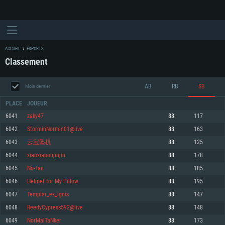
ACCUEIL
ESPORTS
Classement
AB
RB
SB
Mois dernier
PLACE
JOUEUR
6041
zaky47
88
117
6042
StorminNormin01@live
88
163
CONFIGURATION SYSTÈME REQUISE
6043
云宝坠机
88
125
6044
xiaoxiaooujinjin
88
178
Pour PC
Pour MAC
6045
No-Tan
88
185
Pour Linux
6046
Helmet for My Pillow
88
195
Minimum
Minimum
Minimum
6047
Templar_ex_ignis
88
147
OS: Windows 10 (64 bit)
OS: Mac OS Big Sur 11.0 ou plus récent
OS: Les configurations Linux 64 bits les plus modernes
6048
ReedyCypress592@live
88
148
6049
NorMalTaNker
88
173
Processeur: Dual-Core 2.2 GHz
Processeur: Core i5, minimum 2.2GHz (Les processeurs Intel Xeon ne sont
Processeur: Dual-Core 2.4 GHz