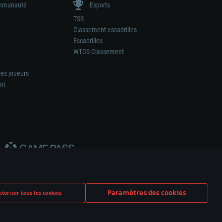
munauté
Esports
TSS
Classement escadrilles
Escadrilles
WTCS Classement
les joueurs
nt
Paramètres des cookies
toriser tous les cookies
ation de tout fabricant d’armes ou de véhicule.
ramètres relatifs aux cookies
Support client