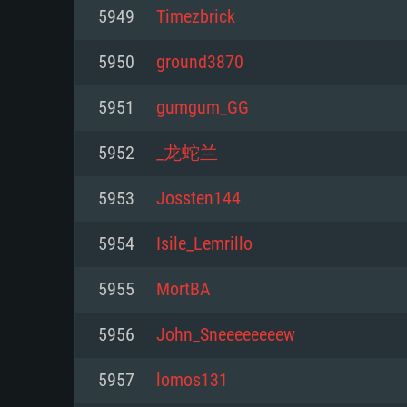
Pour PC
5949
Timezbrick
Minimum
Minimum
Minimum
5950
ground3870
5951
gumgum_GG
OS: Windows 10 (64 bit)
OS: Mac OS Big Sur 11.0 ou plus
OS: Les configurations Linux 64 b
5952
_龙蛇兰
modernes
Processeur: Dual-Core 2.2 GHz
Processeur: Core i5, minimum 2
5953
Jossten144
processeurs Intel Xeon ne sont 
Processeur: Dual-Core 2.4 GHz
Mémoire: 4 GB
5954
Isile_Lemrillo
Mémoire: 6 GB
Mémoire: 4 GB
Carte graphique supportant Dir
5955
MortBA
Radeon 77XX / NVIDIA GeForce 
Carte graphique: Intel Iris Pro 5
Carte graphique: NVIDIA 660 ave
résolution minimale supportée pa
analogue AMD/Nvidia. La résolu
drivers (moins de 6 mois) / de
5956
John_Sneeeeeeeew
720p
supportée par le jeu est de 720p
(La résolution minimale supporté
5957
lomos131
de 720p)