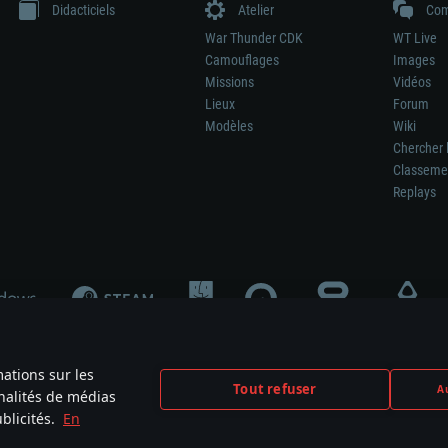
Didacticiels
Atelier
Com
War Thunder CDK
WT Live
Camouflages
Images
Missions
Vidéos
Lieux
Forum
Modèles
Wiki
Chercher 
Classeme
Replays
mations sur les
Tout refuser
Au
nnalités de médias
signifie pas la participation au développement du jeu, le sponsoring ou à l’approb
blicités.
En
mes are the property of their respective owners.
Politique de confidentialité
Pa