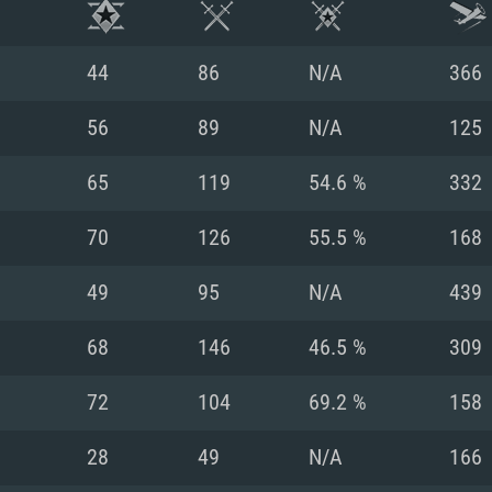
44
86
N/A
366
56
89
N/A
125
65
119
54.6 %
332
70
126
55.5 %
168
49
95
N/A
439
68
146
46.5 %
309
RATION SYSTÈME
72
104
69.2 %
158
28
49
N/A
166