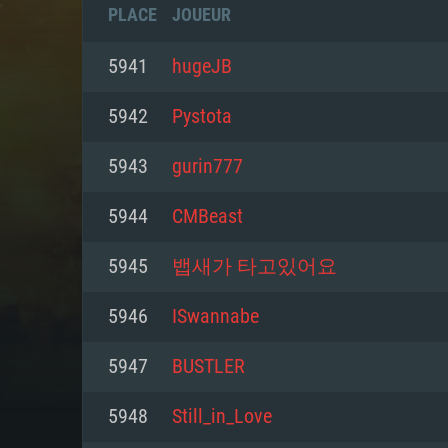
PLACE
JOUEUR
5941
hugeJB
5942
Pystоta
5943
gurin777
5944
CMBeast
5945
뱁새가 타고있어요
5946
ISwannabe
CONFIGU
5947
BUSТLER
5948
Still_in_Love