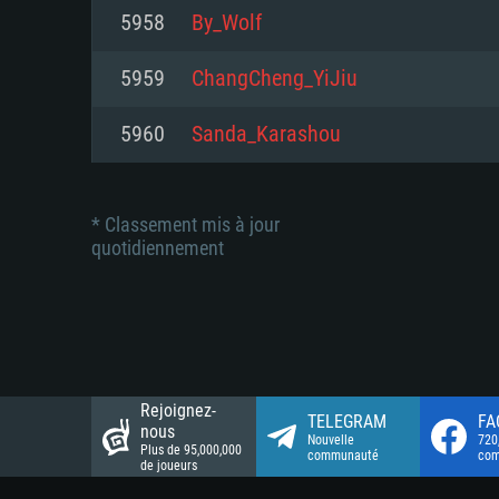
Connection: Connexion Internet 
Connection: Connexion Internet 
5958
By_Wolf
Connection: Connexion Internet 
Disque dur: 23.1 Go (client mini
Disque dur: 62,2 Go (client mini
5959
ChangCheng_YiJiu
Disque dur: 62,2 Go (client mini
5960
Sanda_Karashou
* Classement mis à jour
quotidiennement
Rejoignez-
TELEGRAM
FA
nous
Nouvelle
720
Plus de 95,000,000
communauté
co
de joueurs