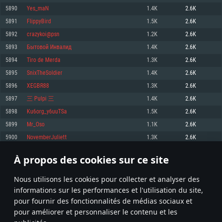
pas supportés)
5890
Yes_maN
1.4K
2.6K
Mémoire: 4 GB
Mémoire: 4 GB
Mémoire: 6 GB
5891
FlippyBird
1.5K
2.6K
Carte graphique supportant DirectX 11: AMD Radeon 77XX / NVIDIA
Carte graphique: NVIDIA 660 avec les derniers drivers (moins de 6 mois) /
GeForce GTX 660. La résolution minimale supportée par le jeu est de 720p
Carte graphique: Intel Iris Pro 5200 (Mac), ou analogue AMD/Nvidia. La
de même pour AMD (La résolution minimale supportée par le jeu est de
5892
crazykoi@psn
1.2K
2.6K
résolution minimale supportée par le jeu est de 720p.
720p)
Connection: Connexion Internet à haut débit
5893
Бытовой Инвалид
1.4K
2.6K
Connection: Connexion Internet à haut débit
Connection: Connexion Internet à haut débit
Disque dur: 23.1 Go (client minimal)
5894
Tiro de Merda
1.3K
2.6K
Disque dur: 62,2 Go (client minimal)
Disque dur: 62,2 Go (client minimal)
5895
SnixTheSoldier
1.4K
2.6K
Recommandée
Recommandée
Recommandée
5896
XEGBR88
1.3K
2.6K
OS: Windows 10/11 (64 bit)
OS: Mac OS Big Sur 11.0 ou plus récent
OS: Ubuntu 20.04 64bit
5897
三 Pulpi 三
1.4K
2.6K
Processeur: Intel Core i5 ou Ryzen5 3600 et plus
5898
Ku6org_y6uuTSa
1.5K
2.6K
Processeur: Core i7 (Les processeurs Intel Xeon ne sont pas supportés)
Processeur: Intel Core i7
Mémoire: 16 GB et plus
5899
Mr_Oso
1.1K
2.6K
Mémoire: 8 GB
Mémoire: 8 GB
Carte graphique supportant DirectX 11 ou plus et drivers: Nvidia GeForce
5900
NovemberJuliett
1.3K
2.6K
1060 et plus, Radeon RX 570 et plus.
Carte graphique: Radeon Vega II ou plus avec support de Metal
Carte graphique: NVIDIA 1060 avec les derniers drivers (moins de 6 mois) /
de même pour AMD (Radeon RX 570) avec les derniers drivers de moins de
Connection: Connexion Internet à haut débit
Connection: Connexion Internet à haut débit
6 mois et supportant Vulkan
À propos des cookies sur ce site
294
295
296
395
Disque dur: 75.9 Go (client complet)
Disque dur: 62,2 Go (client complet)
Connection: Connexion Internet à haut débit
Nous utilisons les cookies pour collecter et analyser des
Disque dur: 60,2 Go (client complet)
* Classement mis à jour quotidiennement
informations sur les performances et l'utilisation du site,
pour fournir des fonctionnalités de médias sociaux et
pour améliorer et personnaliser le contenu et les