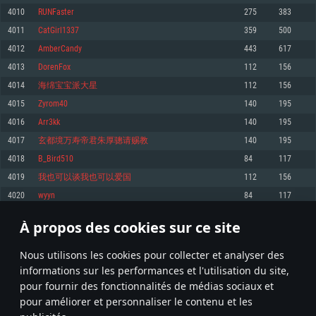
pas supportés)
4010
RUNFaster
275
383
Mémoire: 4 GB
Mémoire: 4 GB
Mémoire: 6 GB
4011
CatGirl1337
359
500
Carte graphique supportant DirectX 11: AMD Radeon 77XX / NVIDIA
Carte graphique: NVIDIA 660 avec les derniers drivers (moins de 6 mois) /
GeForce GTX 660. La résolution minimale supportée par le jeu est de 720p
Carte graphique: Intel Iris Pro 5200 (Mac), ou analogue AMD/Nvidia. La
de même pour AMD (La résolution minimale supportée par le jeu est de
4012
AmberCandy
443
617
résolution minimale supportée par le jeu est de 720p.
720p)
Connection: Connexion Internet à haut débit
4013
DorenFox
112
156
Connection: Connexion Internet à haut débit
Connection: Connexion Internet à haut débit
Disque dur: 23.1 Go (client minimal)
4014
海绵宝宝派大星
112
156
Disque dur: 62,2 Go (client minimal)
Disque dur: 62,2 Go (client minimal)
4015
Zyrom40
140
195
Recommandée
Recommandée
Recommandée
4016
Arr3kk
140
195
OS: Windows 10/11 (64 bit)
OS: Mac OS Big Sur 11.0 ou plus récent
OS: Ubuntu 20.04 64bit
4017
玄都境万寿帝君朱厚骢请赐教
140
195
Processeur: Intel Core i5 ou Ryzen5 3600 et plus
4018
B_Bird510
84
117
Processeur: Core i7 (Les processeurs Intel Xeon ne sont pas supportés)
Processeur: Intel Core i7
Mémoire: 16 GB et plus
4019
我也可以谈我也可以爱国
112
156
Mémoire: 8 GB
Mémoire: 8 GB
Carte graphique supportant DirectX 11 ou plus et drivers: Nvidia GeForce
4020
wyyn
84
117
1060 et plus, Radeon RX 570 et plus.
Carte graphique: Radeon Vega II ou plus avec support de Metal
Carte graphique: NVIDIA 1060 avec les derniers drivers (moins de 6 mois) /
de même pour AMD (Radeon RX 570) avec les derniers drivers de moins de
Connection: Connexion Internet à haut débit
Connection: Connexion Internet à haut débit
6 mois et supportant Vulkan
À propos des cookies sur ce site
200
201
202
301
Disque dur: 75.9 Go (client complet)
Disque dur: 62,2 Go (client complet)
Connection: Connexion Internet à haut débit
Nous utilisons les cookies pour collecter et analyser des
Disque dur: 60,2 Go (client complet)
* Classement mis à jour quotidiennement
informations sur les performances et l'utilisation du site,
pour fournir des fonctionnalités de médias sociaux et
pour améliorer et personnaliser le contenu et les