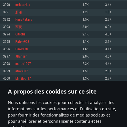
pas supportés)
3990
mrMaxHax
1.7K
3.4K
Mémoire: 4 GB
Mémoire: 4 GB
Mémoire: 6 GB
3991
肝弟
1.2K
1.8K
Carte graphique supportant DirectX 11: AMD Radeon 77XX / NVIDIA
Carte graphique: NVIDIA 660 avec les derniers drivers (moins de 6 mois) /
GeForce GTX 660. La résolution minimale supportée par le jeu est de 720p
Carte graphique: Intel Iris Pro 5200 (Mac), ou analogue AMD/Nvidia. La
de même pour AMD (La résolution minimale supportée par le jeu est de
3992
NinjaKatana
1.5K
2.7K
résolution minimale supportée par le jeu est de 720p.
720p)
Connection: Connexion Internet à haut débit
3993
西灵
3.0K
6.0K
Connection: Connexion Internet à haut débit
Connection: Connexion Internet à haut débit
Disque dur: 23.1 Go (client minimal)
3994
Citrofia
2.1K
4.0K
Disque dur: 62,2 Go (client minimal)
Disque dur: 62,2 Go (client minimal)
3995
Patryk923
1.1K
2.1K
Recommandée
Recommandée
Recommandée
3996
Hawk158
1.6K
3.1K
OS: Windows 10/11 (64 bit)
OS: Mac OS Big Sur 11.0 ou plus récent
OS: Ubuntu 20.04 64bit
3997
JHansen
2.0K
4.5K
Processeur: Intel Core i5 ou Ryzen5 3600 et plus
3998
marco1997
2.3K
4.4K
Processeur: Core i7 (Les processeurs Intel Xeon ne sont pas supportés)
Processeur: Intel Core i7
Mémoire: 16 GB et plus
3999
araks007
1.5K
2.8K
Mémoire: 8 GB
Mémoire: 8 GB
Carte graphique supportant DirectX 11 ou plus et drivers: Nvidia GeForce
4000
Mr_Sloth17
1.3K
2.7K
1060 et plus, Radeon RX 570 et plus.
Carte graphique: Radeon Vega II ou plus avec support de Metal
Carte graphique: NVIDIA 1060 avec les derniers drivers (moins de 6 mois) /
de même pour AMD (Radeon RX 570) avec les derniers drivers de moins de
Connection: Connexion Internet à haut débit
Connection: Connexion Internet à haut débit
6 mois et supportant Vulkan
À propos des cookies sur ce site
199
200
201
300
Disque dur: 75.9 Go (client complet)
Disque dur: 62,2 Go (client complet)
Connection: Connexion Internet à haut débit
Nous utilisons les cookies pour collecter et analyser des
Disque dur: 60,2 Go (client complet)
* Classement mis à jour quotidiennement
informations sur les performances et l'utilisation du site,
pour fournir des fonctionnalités de médias sociaux et
pour améliorer et personnaliser le contenu et les