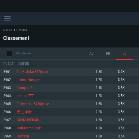
ACCUEIL
ESPORTS
Classement
AB
RB
SB
Mois dernier
PLACE
JOUEUR
3961
ThePistolas347@psn
1.8K
3.5K
3962
artemiizheslayr
1.7K
3.5K
CONFIGURATION SYSTÈME REQUISE
3963
1kongbai2
2.1K
3.5K
3964
meritus777
1.2K
3.5K
Pour PC
Pour MAC
3965
FifteenHen5426@live
1.6K
3.5K
Pour Linux
3966
天之律者
2.2K
3.5K
Minimum
Minimum
Minimum
3967
GROMOVERGIC
1.5K
3.5K
OS: Windows 10 (64 bit)
OS: Mac OS Big Sur 11.0 ou plus récent
OS: Les configurations Linux 64 bits les plus modernes
3968
-shirakamifubuki
1.3K
3.5K
3969
Harveyp1
1.8K
3.5K
Processeur: Dual-Core 2.2 GHz
Processeur: Core i5, minimum 2.2GHz (Les processeurs Intel Xeon ne sont
Processeur: Dual-Core 2.4 GHz