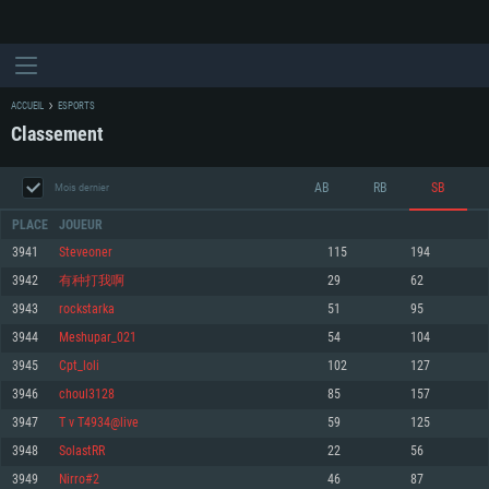
ACCUEIL
ESPORTS
Classement
AB
RB
SB
Mois dernier
PLACE
JOUEUR
3941
Steveoner
115
194
3942
有种打我啊
29
62
CONFIGURATION SYSTÈME REQUISE
3943
rockstarka
51
95
3944
Meshupar_021
54
104
Pour PC
Pour MAC
3945
Cpt_loli
102
127
Pour Linux
3946
choul3128
85
157
Minimum
Minimum
Minimum
3947
T v T4934@live
59
125
OS: Windows 10 (64 bit)
OS: Mac OS Big Sur 11.0 ou plus récent
OS: Les configurations Linux 64 bits les plus modernes
3948
SolastRR
22
56
3949
Nirro#2
46
87
Processeur: Dual-Core 2.2 GHz
Processeur: Core i5, minimum 2.2GHz (Les processeurs Intel Xeon ne sont
Processeur: Dual-Core 2.4 GHz