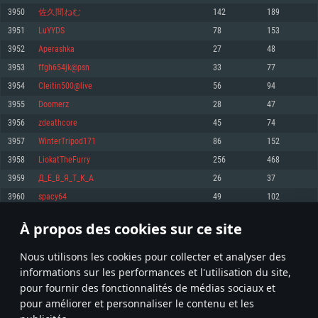
pas supportés)
3950
佐久間ねむ
142
189
Mémoire: 4 GB
Mémoire: 4 GB
Mémoire: 6 GB
3951
LuYYDS
78
153
Carte graphique supportant DirectX 11: AMD Radeon 77XX / NVIDIA
Carte graphique: NVIDIA 660 avec les derniers drivers (moins de 6 mois) /
GeForce GTX 660. La résolution minimale supportée par le jeu est de 720p
Carte graphique: Intel Iris Pro 5200 (Mac), ou analogue AMD/Nvidia. La
de même pour AMD (La résolution minimale supportée par le jeu est de
3952
Aperashka
27
48
résolution minimale supportée par le jeu est de 720p.
720p)
Connection: Connexion Internet à haut débit
3953
ffgh654jk@psn
33
77
Connection: Connexion Internet à haut débit
Connection: Connexion Internet à haut débit
Disque dur: 23.1 Go (client minimal)
3954
Cleitin500@live
56
94
Disque dur: 62,2 Go (client minimal)
Disque dur: 62,2 Go (client minimal)
3955
Doomerz
28
47
Recommandée
Recommandée
Recommandée
3956
zdeathcore
45
74
OS: Windows 10/11 (64 bit)
OS: Mac OS Big Sur 11.0 ou plus récent
OS: Ubuntu 20.04 64bit
3957
WinterTripod171
86
152
Processeur: Intel Core i5 ou Ryzen5 3600 et plus
3958
LiokatTheFurry
256
468
Processeur: Core i7 (Les processeurs Intel Xeon ne sont pas supportés)
Processeur: Intel Core i7
Mémoire: 16 GB et plus
3959
Д_Е_В_Я_Т_К_А
26
37
Mémoire: 8 GB
Mémoire: 8 GB
Carte graphique supportant DirectX 11 ou plus et drivers: Nvidia GeForce
3960
spacy64
49
102
1060 et plus, Radeon RX 570 et plus.
Carte graphique: Radeon Vega II ou plus avec support de Metal
Carte graphique: NVIDIA 1060 avec les derniers drivers (moins de 6 mois) /
de même pour AMD (Radeon RX 570) avec les derniers drivers de moins de
Connection: Connexion Internet à haut débit
Connection: Connexion Internet à haut débit
6 mois et supportant Vulkan
À propos des cookies sur ce site
197
198
199
298
Disque dur: 75.9 Go (client complet)
Disque dur: 62,2 Go (client complet)
Connection: Connexion Internet à haut débit
Nous utilisons les cookies pour collecter et analyser des
Disque dur: 60,2 Go (client complet)
* Classement mis à jour quotidiennement
informations sur les performances et l'utilisation du site,
pour fournir des fonctionnalités de médias sociaux et
pour améliorer et personnaliser le contenu et les