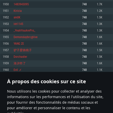
pas supportés)
1950
1483943095
748
1.7K
Mémoire: 4 GB
Mémoire: 4 GB
Mémoire: 6 GB
1951
Kiricia
748
1.2K
Carte graphique supportant DirectX 11: AMD Radeon 77XX / NVIDIA
Carte graphique: NVIDIA 660 avec les derniers drivers (moins de 6 mois) /
GeForce GTX 660. La résolution minimale supportée par le jeu est de 720p
Carte graphique: Intel Iris Pro 5200 (Mac), ou analogue AMD/Nvidia. La
de même pour AMD (La résolution minimale supportée par le jeu est de
1952
sm0K
748
1.5K
résolution minimale supportée par le jeu est de 720p.
720p)
Connection: Connexion Internet à haut débit
1953
lxh1145
748
1.3K
Connection: Connexion Internet à haut débit
Connection: Connexion Internet à haut débit
Disque dur: 23.1 Go (client minimal)
1954
_YeahYouArePro_
748
1.3K
Disque dur: 62,2 Go (client minimal)
Disque dur: 62,2 Go (client minimal)
1955
Demonslaybrc@live
748
1.6K
Recommandée
Recommandée
Recommandée
1956
YANG ZE
748
1.6K
OS: Windows 10/11 (64 bit)
OS: Mac OS Big Sur 11.0 ou plus récent
OS: Ubuntu 20.04 64bit
1957
驴子爱骑桃子
748
1.5K
Processeur: Intel Core i5 ou Ryzen5 3600 et plus
1958
Dorchaster
748
1.5K
Processeur: Core i7 (Les processeurs Intel Xeon ne sont pas supportés)
Processeur: Intel Core i7
Mémoire: 16 GB et plus
1959
洛汐炸了
748
1.6K
Mémoire: 8 GB
Mémoire: 8 GB
Carte graphique supportant DirectX 11 ou plus et drivers: Nvidia GeForce
1960
Evil メ
748
1.1K
1060 et plus, Radeon RX 570 et plus.
Carte graphique: Radeon Vega II ou plus avec support de Metal
Carte graphique: NVIDIA 1060 avec les derniers drivers (moins de 6 mois) /
de même pour AMD (Radeon RX 570) avec les derniers drivers de moins de
Connection: Connexion Internet à haut débit
Connection: Connexion Internet à haut débit
6 mois et supportant Vulkan
À propos des cookies sur ce site
97
98
99
198
Disque dur: 75.9 Go (client complet)
Disque dur: 62,2 Go (client complet)
Connection: Connexion Internet à haut débit
Nous utilisons les cookies pour collecter et analyser des
Disque dur: 60,2 Go (client complet)
* Classement mis à jour quotidiennement
informations sur les performances et l'utilisation du site,
pour fournir des fonctionnalités de médias sociaux et
pour améliorer et personnaliser le contenu et les