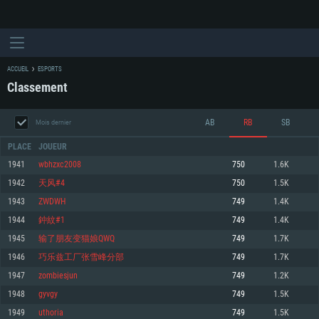
ACCUEIL
ESPORTS
Classement
AB
RB
SB
Mois dernier
PLACE
JOUEUR
1941
wbhzxc2008
750
1.6K
1942
天风#4
750
1.5K
CONFIGURATION SYSTÈME REQUISE
1943
ZWDWH
749
1.4K
1944
鈡紋#1
749
1.4K
Pour PC
Pour MAC
1945
输了朋友变猫娘QWQ
749
1.7K
Pour Linux
1946
巧乐兹工厂张雪峰分部
749
1.7K
Minimum
Minimum
Minimum
1947
zombiesjun
749
1.2K
OS: Windows 10 (64 bit)
OS: Mac OS Big Sur 11.0 ou plus récent
OS: Les configurations Linux 64 bits les plus modernes
1948
gyvgy
749
1.5K
1949
uthoria
749
1.5K
Processeur: Dual-Core 2.2 GHz
Processeur: Core i5, minimum 2.2GHz (Les processeurs Intel Xeon ne sont
Processeur: Dual-Core 2.4 GHz