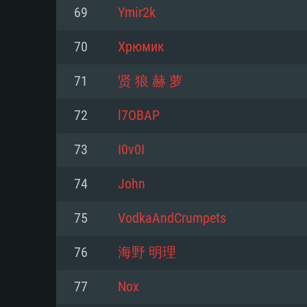
Pour PC
69
Ymir2k
Minimum
Minimum
Minimum
70
Хрюмик
71
贤 狼 赫 萝
OS: Windows 10 (64 bit)
OS: Mac OS Big Sur 11.0 ou plus
OS: Les configurations Linux 64 b
72
l7OBAP
modernes
Processeur: Dual-Core 2.2 GHz
Processeur: Core i5, minimum 2
73
Ι0v0Ι
processeurs Intel Xeon ne sont 
Processeur: Dual-Core 2.4 GHz
Mémoire: 4 GB
74
Јohn
Mémoire: 6 GB
Mémoire: 4 GB
Carte graphique supportant Dir
75
VodkaAndCrumpets
Radeon 77XX / NVIDIA GeForce 
Carte graphique: Intel Iris Pro 5
Carte graphique: NVIDIA 660 ave
résolution minimale supportée pa
analogue AMD/Nvidia. La résolu
drivers (moins de 6 mois) / de
76
海野 明理
720p
supportée par le jeu est de 720p
(La résolution minimale supporté
77
Nох
de 720p)