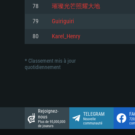
Connection: Connexion Internet 
Connection: Connexion Internet 
78
璀璨光芒照耀大地
Connection: Connexion Internet 
Disque dur: 23.1 Go (client mini
Disque dur: 62,2 Go (client mini
79
Guiriguiri
Disque dur: 62,2 Go (client mini
80
Karel_Henry
* Classement mis à jour
quotidiennement
Rejoignez-
TELEGRAM
FA
nous
Nouvelle
720
Plus de 95,000,000
communauté
co
de joueurs