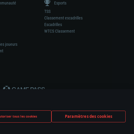
munauté
Esports
TSS
Classement escadrilles
Escadrilles
WTCS Classement
les joueurs
nt
Paramètres des cookies
toriser tous les cookies
ation de tout fabricant d’armes ou de véhicule.
ramètres relatifs aux cookies
Support client