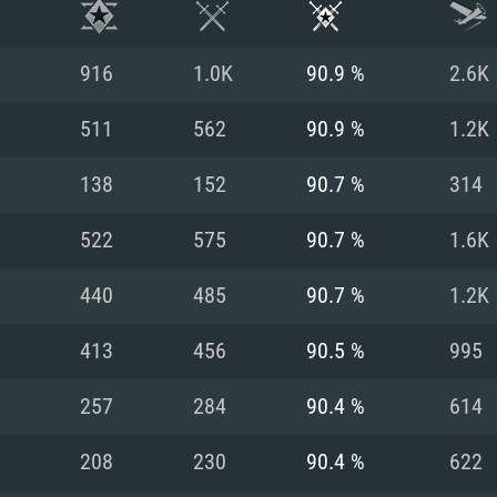
916
1.0K
90.9 %
2.6K
511
562
90.9 %
1.2K
138
152
90.7 %
314
522
575
90.7 %
1.6K
440
485
90.7 %
1.2K
413
456
90.5 %
995
RATION SYSTÈME
257
284
90.4 %
614
208
230
90.4 %
622