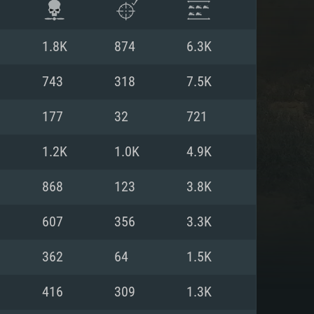
1.8K
874
6.3K
743
318
7.5K
177
32
721
1.2K
1.0K
4.9K
868
123
3.8K
607
356
3.3K
 REQUISE
362
64
1.5K
416
309
1.3K