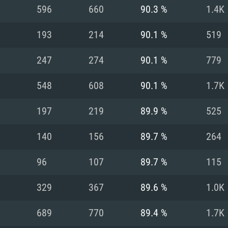
Pour MAC
596
660
90.3 %
1.4K
Recommandé
Recommandé
Recommandé
193
214
90.1 %
519
247
274
90.1 %
779
 récent
its les plus
OS: Windows 10/11
OS: Mac OS Big Su
OS: Ubuntu 20.04 
548
608
90.1 %
1.7K
.2GHz (Les
Processeur: Intel 
Processeur: Core 
Processeur: Intel 
197
219
89.9 %
525
pas supportés)
ne sont pas suppo
Mémoire: 16 GB et
Mémoire: 8 GB
140
156
89.7 %
264
Mémoire: 8 GB
ectX 11: AMD
Carte graphique s
Carte graphique: 
96
107
89.7 %
115
GTX 660. La
200 (Mac), ou
c les derniers
drivers: Nvidia G
Carte graphique: 
drivers (moins d
r le jeu est de
tion minimale
 même pour AMD
570 et plus.
support de Metal
(Radeon RX 570) a
329
367
89.6 %
1.0K
.
e par le jeu est
moins de 6 mois e
Connection: Conne
Connection: Conne
689
770
89.4 %
1.7K