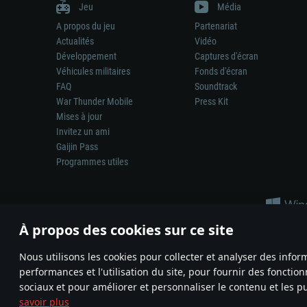
Jeu
Média
A propos du jeu
Partenariat
Actualités
Vidéo
Développement
Captures d'écran
Véhicules militaires
Fonds d'écran
FAQ
Soundtrack
War Thunder Mobile
Press Kit
Mises à jour
Invitez un ami
Gaijin Pass
Programmes utiles
À propos des cookies sur ce site
Nous utilisons les cookies pour collecter et analyser des infor
performances et l'utilisation du site, pour fournir des fonctio
La représentation d’une arme ou d’un véhicule réel dans ce jeu ne 
sociaux et pour améliorer et personnaliser le contenu et les pu
© 2011—2026 Gaijin Games Kft. All trademarks, logos and brand na
savoir plus
Termes et conditions
Conditions du service