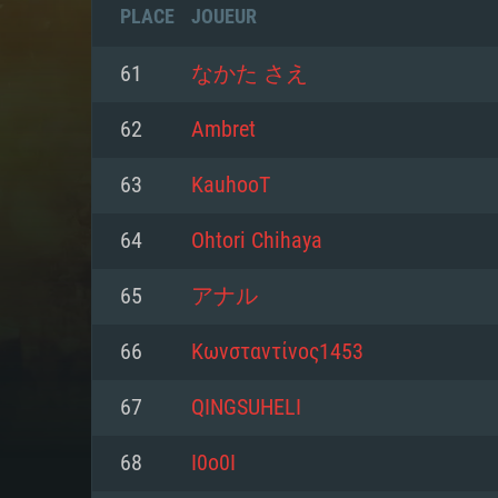
PLACE
JOUEUR
61
なかた さえ
62
Ambret
63
KauhooT
64
Ohtori Chihaya
65
アナル
66
Κωνσταντίνος1453
CONFIGU
67
QINGSUHELI
68
I0о0I