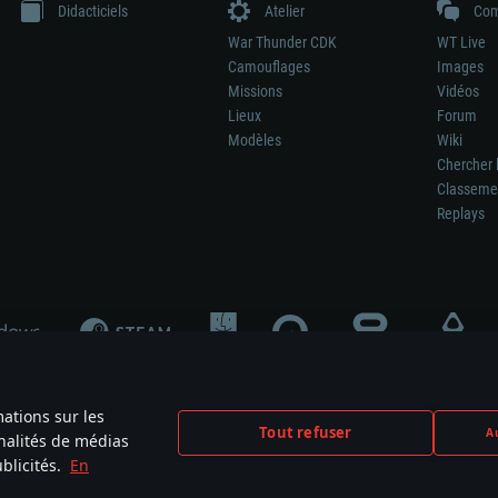
Didacticiels
Atelier
Com
War Thunder CDK
WT Live
Camouflages
Images
Missions
Vidéos
Lieux
Forum
Modèles
Wiki
Chercher 
Classeme
Replays
mations sur les
Tout refuser
Au
nnalités de médias
signifie pas la participation au développement du jeu, le sponsoring ou à l’approb
blicités.
En
mes are the property of their respective owners.
Politique de confidentialité
Pa