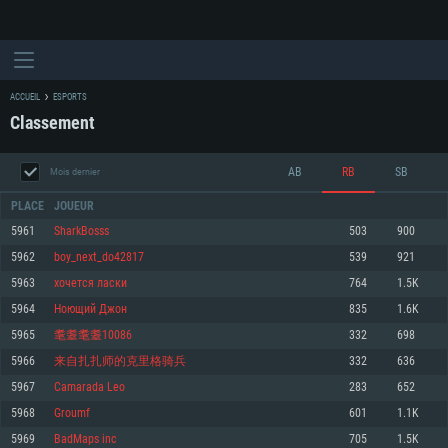
ACCUEIL
ESPORTS
Classement
AB
RB
SB
Mois dernier
PLACE
JOUEUR
5961
SharkBosss
503
900
5962
boy_next_do42817
539
921
CONFIGURATION SYSTÈME REQUISE
5963
хочется ласки
764
1.5K
5964
Ноющий Джон
835
1.6K
Pour PC
Pour MAC
5965
耄耋耄耋10086
332
698
Pour Linux
5966
来自扎扎师的克里格骑兵
332
636
Minimum
Minimum
Minimum
5967
Camarada Leo
283
652
OS: Windows 10 (64 bit)
OS: Mac OS Big Sur 11.0 ou plus récent
OS: Les configurations Linux 64 bits les plus modernes
5968
Groumf
601
1.1K
5969
BadMaps inc
705
1.5K
Processeur: Dual-Core 2.2 GHz
Processeur: Core i5, minimum 2.2GHz (Les processeurs Intel Xeon ne sont
Processeur: Dual-Core 2.4 GHz