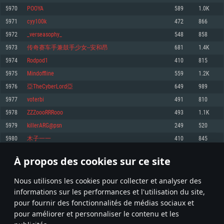
pas supportés)
5970
POOYA
589
1.0K
Mémoire: 4 GB
Mémoire: 4 GB
Mémoire: 6 GB
5971
cyy100k
472
866
Carte graphique supportant DirectX 11: AMD Radeon 77XX / NVIDIA
Carte graphique: NVIDIA 660 avec les derniers drivers (moins de 6 mois) /
GeForce GTX 660. La résolution minimale supportée par le jeu est de 720p
Carte graphique: Intel Iris Pro 5200 (Mac), ou analogue AMD/Nvidia. La
de même pour AMD (La résolution minimale supportée par le jeu est de
5972
_verseasophy_
548
858
résolution minimale supportée par le jeu est de 720p.
720p)
Connection: Connexion Internet à haut débit
5973
传奇赛车手兼鼓手少女--安和昂
681
1.4K
Connection: Connexion Internet à haut débit
Connection: Connexion Internet à haut débit
Disque dur: 23.1 Go (client minimal)
5974
Rodpod1
410
815
Disque dur: 62,2 Go (client minimal)
Disque dur: 62,2 Go (client minimal)
5975
Mindoffline
559
1.2K
Recommandée
Recommandée
Recommandée
5976
亞TheCyberLord亞
649
989
OS: Windows 10/11 (64 bit)
OS: Mac OS Big Sur 11.0 ou plus récent
OS: Ubuntu 20.04 64bit
5977
voterbi
491
810
Processeur: Intel Core i5 ou Ryzen5 3600 et plus
5978
ZZZoooRRRooo
493
1.1K
Processeur: Core i7 (Les processeurs Intel Xeon ne sont pas supportés)
Processeur: Intel Core i7
Mémoire: 16 GB et plus
5979
killerARG@psn
249
520
Mémoire: 8 GB
Mémoire: 8 GB
Carte graphique supportant DirectX 11 ou plus et drivers: Nvidia GeForce
5980
木子一一
410
845
1060 et plus, Radeon RX 570 et plus.
Carte graphique: Radeon Vega II ou plus avec support de Metal
Carte graphique: NVIDIA 1060 avec les derniers drivers (moins de 6 mois) /
de même pour AMD (Radeon RX 570) avec les derniers drivers de moins de
Connection: Connexion Internet à haut débit
Connection: Connexion Internet à haut débit
6 mois et supportant Vulkan
À propos des cookies sur ce site
298
299
300
399
Disque dur: 75.9 Go (client complet)
Disque dur: 62,2 Go (client complet)
Connection: Connexion Internet à haut débit
Nous utilisons les cookies pour collecter et analyser des
Disque dur: 60,2 Go (client complet)
* Classement mis à jour quotidiennement
informations sur les performances et l'utilisation du site,
pour fournir des fonctionnalités de médias sociaux et
pour améliorer et personnaliser le contenu et les