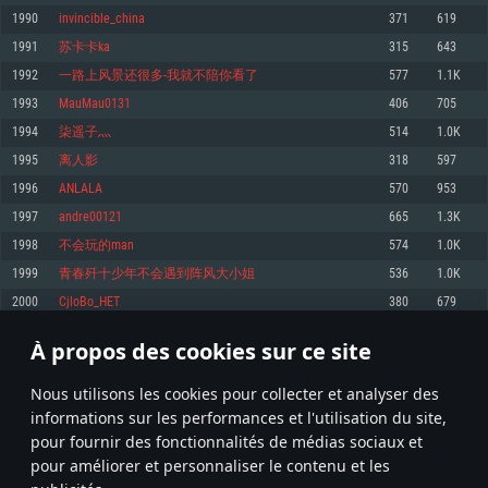
pas supportés)
1990
invincible_china
371
619
Mémoire: 4 GB
Mémoire: 4 GB
Mémoire: 6 GB
1991
苏卡卡ka
315
643
Carte graphique supportant DirectX 11: AMD Radeon 77XX / NVIDIA
Carte graphique: NVIDIA 660 avec les derniers drivers (moins de 6 mois) /
GeForce GTX 660. La résolution minimale supportée par le jeu est de 720p
Carte graphique: Intel Iris Pro 5200 (Mac), ou analogue AMD/Nvidia. La
de même pour AMD (La résolution minimale supportée par le jeu est de
1992
一路上风景还很多-我就不陪你看了
577
1.1K
résolution minimale supportée par le jeu est de 720p.
720p)
Connection: Connexion Internet à haut débit
1993
MauMau0131
406
705
Connection: Connexion Internet à haut débit
Connection: Connexion Internet à haut débit
Disque dur: 23.1 Go (client minimal)
1994
柒遥子灬
514
1.0K
Disque dur: 62,2 Go (client minimal)
Disque dur: 62,2 Go (client minimal)
1995
离人影
318
597
Recommandée
Recommandée
Recommandée
1996
ANLALA
570
953
OS: Windows 10/11 (64 bit)
OS: Mac OS Big Sur 11.0 ou plus récent
OS: Ubuntu 20.04 64bit
1997
andre00121
665
1.3K
Processeur: Intel Core i5 ou Ryzen5 3600 et plus
1998
不会玩的man
574
1.0K
Processeur: Core i7 (Les processeurs Intel Xeon ne sont pas supportés)
Processeur: Intel Core i7
Mémoire: 16 GB et plus
1999
青春歼十少年不会遇到阵风大小姐
536
1.0K
Mémoire: 8 GB
Mémoire: 8 GB
Carte graphique supportant DirectX 11 ou plus et drivers: Nvidia GeForce
2000
CjloBo_HET
380
679
1060 et plus, Radeon RX 570 et plus.
Carte graphique: Radeon Vega II ou plus avec support de Metal
Carte graphique: NVIDIA 1060 avec les derniers drivers (moins de 6 mois) /
de même pour AMD (Radeon RX 570) avec les derniers drivers de moins de
Connection: Connexion Internet à haut débit
Connection: Connexion Internet à haut débit
6 mois et supportant Vulkan
À propos des cookies sur ce site
99
100
101
200
Disque dur: 75.9 Go (client complet)
Disque dur: 62,2 Go (client complet)
Connection: Connexion Internet à haut débit
Nous utilisons les cookies pour collecter et analyser des
Disque dur: 60,2 Go (client complet)
* Classement mis à jour quotidiennement
informations sur les performances et l'utilisation du site,
pour fournir des fonctionnalités de médias sociaux et
pour améliorer et personnaliser le contenu et les