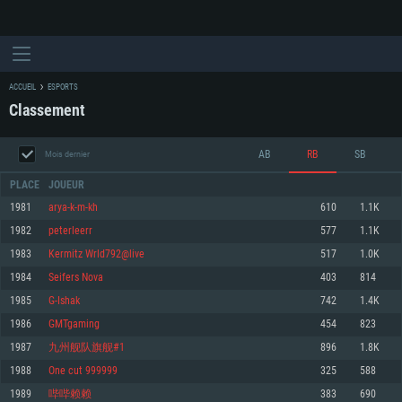
ACCUEIL
ESPORTS
Classement
AB
RB
SB
Mois dernier
PLACE
JOUEUR
1981
arya-k-m-kh
610
1.1K
1982
peterleerr
577
1.1K
CONFIGURATION SYSTÈME REQUISE
1983
Kermitz Wrld792@live
517
1.0K
1984
Seifers Nova
403
814
Pour PC
Pour MAC
1985
G-Ishak
742
1.4K
Pour Linux
1986
GMTgaming
454
823
Minimum
Minimum
Minimum
1987
九州舰队旗舰#1
896
1.8K
OS: Windows 10 (64 bit)
OS: Mac OS Big Sur 11.0 ou plus récent
OS: Les configurations Linux 64 bits les plus modernes
1988
One cut 999999
325
588
1989
哔哔赖赖
383
690
Processeur: Dual-Core 2.2 GHz
Processeur: Core i5, minimum 2.2GHz (Les processeurs Intel Xeon ne sont
Processeur: Dual-Core 2.4 GHz