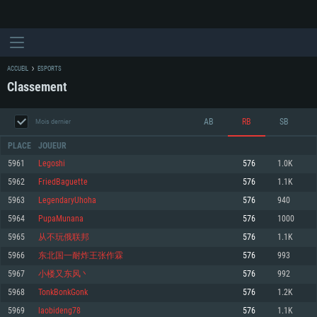
ACCUEIL
ESPORTS
Classement
AB
RB
SB
Mois dernier
PLACE
JOUEUR
5961
Lеgoshi
576
1.0K
5962
FriedBaguette
576
1.1K
CONFIGURATION SYSTÈME REQUISE
5963
LegendaryUhoha
576
940
5964
PupaMunana
576
1000
Pour PC
Pour MAC
5965
从不玩俄联邦
576
1.1K
Pour Linux
5966
东北国一耐炸王张作霖
576
993
Minimum
Minimum
Minimum
5967
小楼又东风丶
576
992
OS: Windows 10 (64 bit)
OS: Mac OS Big Sur 11.0 ou plus récent
OS: Les configurations Linux 64 bits les plus modernes
5968
TonkBonkGonk
576
1.2K
5969
laobideng78
576
1.1K
Processeur: Dual-Core 2.2 GHz
Processeur: Core i5, minimum 2.2GHz (Les processeurs Intel Xeon ne sont
Processeur: Dual-Core 2.4 GHz