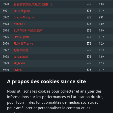
pas supportés)
5970
香香软软的鼠式最爱吃钢针了
576
1.0K
Mémoire: 4 GB
Mémoire: 4 GB
Mémoire: 6 GB
5971
jpc1025@psn
576
1.1K
Carte graphique supportant DirectX 11: AMD Radeon 77XX / NVIDIA
Carte graphique: NVIDIA 660 avec les derniers drivers (moins de 6 mois) /
GeForce GTX 660. La résolution minimale supportée par le jeu est de 720p
Carte graphique: Intel Iris Pro 5200 (Mac), ou analogue AMD/Nvidia. La
de même pour AMD (La résolution minimale supportée par le jeu est de
5972
DractorMangrow
576
991
résolution minimale supportée par le jeu est de 720p.
720p)
Connection: Connexion Internet à haut débit
5973
wanan#1
576
1.0K
Connection: Connexion Internet à haut débit
Connection: Connexion Internet à haut débit
Disque dur: 23.1 Go (client minimal)
5974
BMPT在手 乌克兰俄有
576
1.0K
Disque dur: 62,2 Go (client minimal)
Disque dur: 62,2 Go (client minimal)
5975
SParK_IgnitE
576
1.1K
Recommandée
Recommandée
Recommandée
5976
FleXy4671@live
576
1.2K
OS: Windows 10/11 (64 bit)
OS: Mac OS Big Sur 11.0 ou plus récent
OS: Ubuntu 20.04 64bit
5977
翻身的咸鱼
576
1.1K
Processeur: Intel Core i5 ou Ryzen5 3600 et plus
5978
baikenbravl
576
1.0K
Processeur: Core i7 (Les processeurs Intel Xeon ne sont pas supportés)
Processeur: Intel Core i7
Mémoire: 16 GB et plus
5979
Mr_Malka
576
1.1K
Mémoire: 8 GB
Mémoire: 8 GB
Carte graphique supportant DirectX 11 ou plus et drivers: Nvidia GeForce
5980
mydmz
576
1.1K
1060 et plus, Radeon RX 570 et plus.
Carte graphique: Radeon Vega II ou plus avec support de Metal
Carte graphique: NVIDIA 1060 avec les derniers drivers (moins de 6 mois) /
de même pour AMD (Radeon RX 570) avec les derniers drivers de moins de
Connection: Connexion Internet à haut débit
Connection: Connexion Internet à haut débit
6 mois et supportant Vulkan
À propos des cookies sur ce site
298
299
300
399
Disque dur: 75.9 Go (client complet)
Disque dur: 62,2 Go (client complet)
Connection: Connexion Internet à haut débit
Nous utilisons les cookies pour collecter et analyser des
Disque dur: 60,2 Go (client complet)
* Classement mis à jour quotidiennement
informations sur les performances et l'utilisation du site,
pour fournir des fonctionnalités de médias sociaux et
pour améliorer et personnaliser le contenu et les